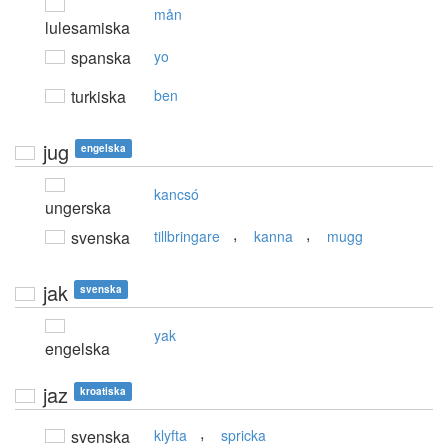
mån
lulesamiska
spanska
yo
turkiska
ben
jug
engelska
kancsó
ungerska
,
,
svenska
tillbringare
kanna
mugg
jak
svenska
yak
engelska
jaz
kroatiska
,
svenska
klyfta
spricka