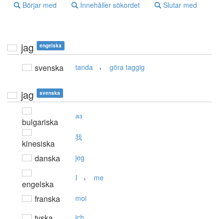
Börjar med
Innehåller sökordet
Slutar med
jag
engelska
,
svenska
tanda
göra taggig
jag
svenska
аз
bulgariska
我
kinesiska
danska
jeg
,
I
me
engelska
franska
moi
tyska
ich