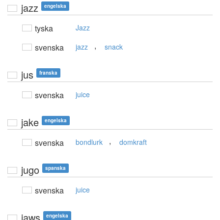
jazz
engelska
tyska
Jazz
,
svenska
jazz
snack
jus
franska
svenska
juice
jake
engelska
,
svenska
bondlurk
domkraft
jugo
spanska
svenska
juice
jaws
engelska