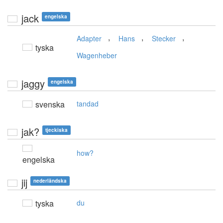
jack
engelska
,
,
,
Adapter
Hans
Stecker
tyska
Wagenheber
jaggy
engelska
svenska
tandad
jak?
tjeckiska
how?
engelska
jij
nederländska
tyska
du