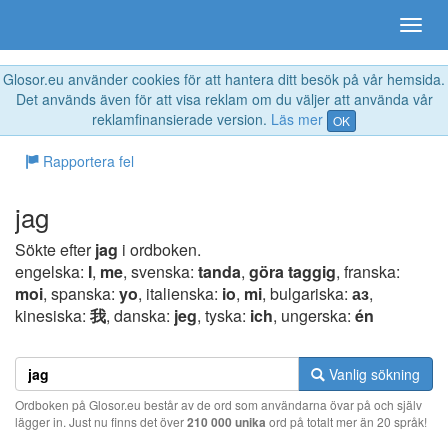
Glosor.eu använder cookies för att hantera ditt besök på vår hemsida.
Det används även för att visa reklam om du väljer att använda vår
reklamfinansierade version.
Läs mer
OK
Rapportera fel
jag
Sökte efter
jag
i ordboken.
engelska:
I
,
me
, svenska:
tanda
,
göra taggig
, franska:
moi
, spanska:
yo
, italienska:
io
,
mi
, bulgariska:
аз
,
kinesiska:
我
, danska:
jeg
, tyska:
ich
, ungerska:
én
Vanlig sökning
Ordboken på Glosor.eu består av de ord som användarna övar på och själv
lägger in. Just nu finns det över
210 000 unika
ord på totalt mer än 20 språk!