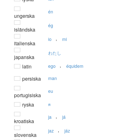
én
ungerska
ég
isländska
,
io
mi
italienska
わたし
japanska
,
latin
ego
équidem
persiska
man
eu
portugisiska
ryska
я
,
ja
já
kroatiska
,
jaz
jáz
slovenska