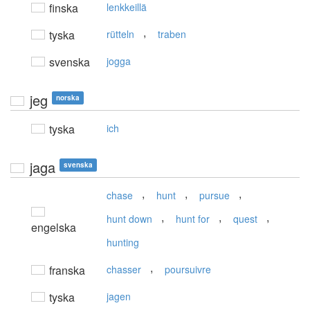
finska
lenkkeillä
,
tyska
rütteln
traben
svenska
jogga
jeg
norska
tyska
ich
jaga
svenska
,
,
,
chase
hunt
pursue
,
,
,
hunt down
hunt for
quest
engelska
hunting
,
franska
chasser
poursuivre
tyska
jagen