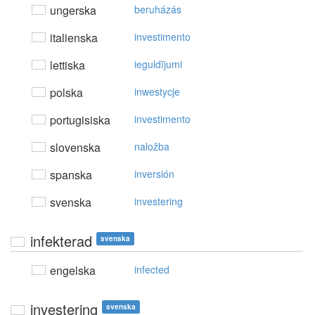
ungerska
beruházás
italienska
investimento
lettiska
ieguldījumi
polska
inwestycje
portugisiska
investimento
slovenska
naložba
spanska
inversión
svenska
investering
infekterad
svenska
engelska
infected
investering
svenska