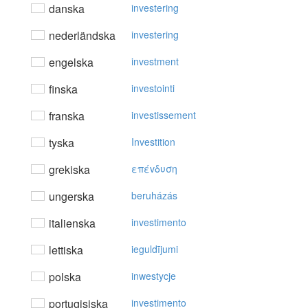
danska
investering
nederländska
investering
engelska
investment
finska
investointi
franska
investissement
tyska
Investition
grekiska
επέvδυση
ungerska
beruházás
italienska
investimento
lettiska
ieguldījumi
polska
inwestycje
portugisiska
investimento