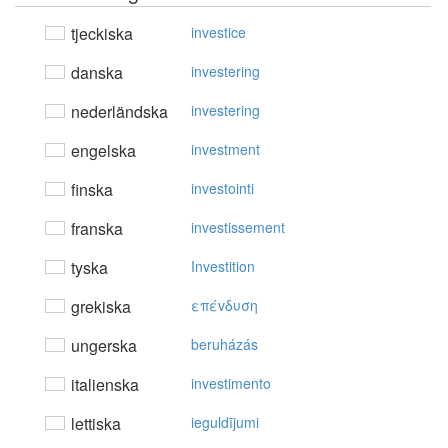
tjeckiska
investice
danska
investering
nederländska
investering
engelska
investment
finska
investointi
franska
investissement
tyska
Investition
grekiska
επέvδυση
ungerska
beruházás
italienska
investimento
lettiska
ieguldījumi