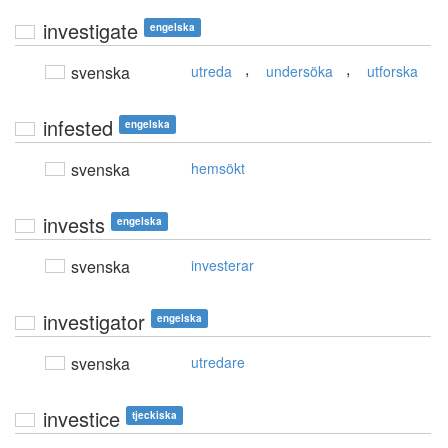
investigate
engelska
,
,
svenska
utreda
undersöka
utforska
infested
engelska
svenska
hemsökt
invests
engelska
svenska
investerar
investigator
engelska
svenska
utredare
investice
tjeckiska