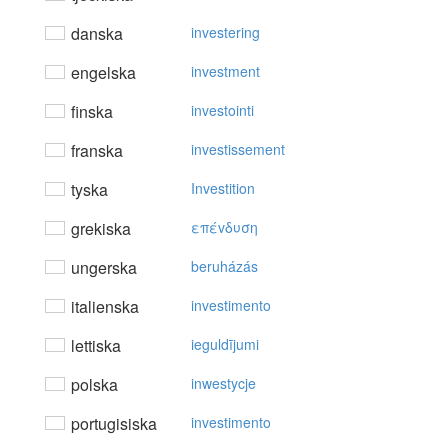
danska
investering
engelska
investment
finska
investointi
franska
investissement
tyska
Investition
grekiska
επέvδυση
ungerska
beruházás
italienska
investimento
lettiska
ieguldījumi
polska
inwestycje
portugisiska
investimento