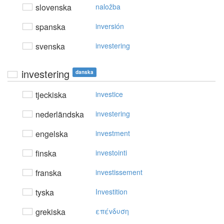
slovenska
naložba
spanska
inversión
svenska
investering
investering
danska
tjeckiska
investice
nederländska
investering
engelska
investment
finska
investointi
franska
investissement
tyska
Investition
grekiska
επέvδυση