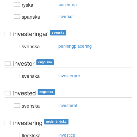
ryska
инвестор
spanska
inversor
investeringar
svenska
svenska
penningplacering
investor
engelska
svenska
investerare
invested
engelska
svenska
investerat
investering
nederländska
tjeckiska
investice