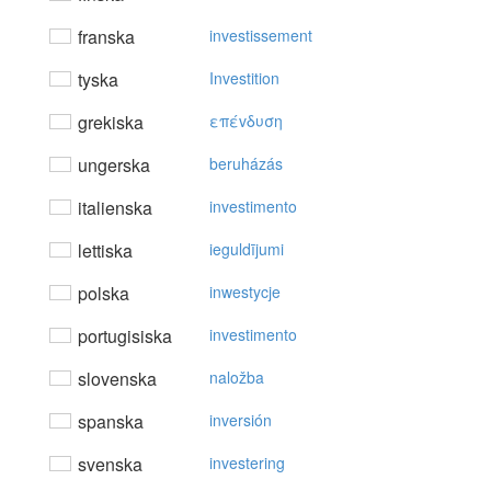
franska
investissement
tyska
Investition
grekiska
επέvδυση
ungerska
beruházás
italienska
investimento
lettiska
ieguldījumi
polska
inwestycje
portugisiska
investimento
slovenska
naložba
spanska
inversión
svenska
investering