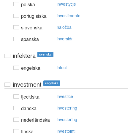
polska
inwestycje
portugisiska
investimento
slovenska
naložba
spanska
inversión
infektera
svenska
engelska
infect
investment
engelska
tjeckiska
investice
danska
investering
nederländska
investering
finska
investointi