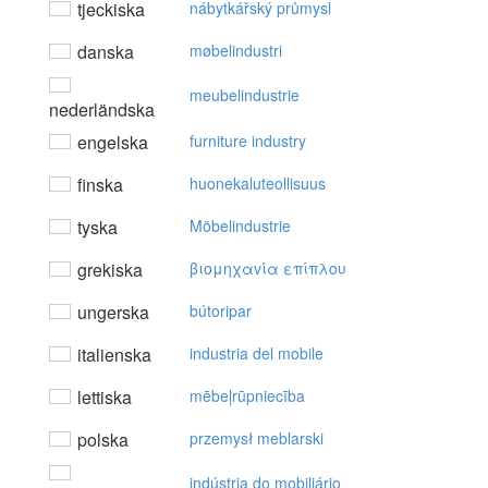
tjeckiska
nábytkářský průmysl
danska
møbelindustri
meubelindustrie
nederländska
engelska
furniture industry
finska
huonekaluteollisuus
tyska
Möbelindustrie
grekiska
βιoμηχαvία επίπλoυ
ungerska
bútoripar
italienska
industria del mobile
lettiska
mēbeļrūpniecība
polska
przemysł meblarski
indústria do mobiliário