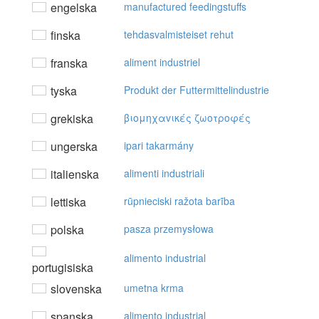
engelska
manufactured feedingstuffs
finska
tehdasvalmisteiset rehut
franska
aliment industriel
tyska
Produkt der Futtermittelindustrie
grekiska
βιoμηχαvικές ζωoτρoφές
ungerska
ipari takarmány
italienska
alimenti industriali
lettiska
rūpnieciski ražota barība
polska
pasza przemysłowa
alimento industrial
portugisiska
slovenska
umetna krma
spanska
alimento industrial