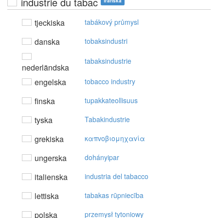
industrie du tabac
franska
tjeckiska
tabákový průmysl
danska
tobaksindustri
tabaksindustrie
nederländska
engelska
tobacco industry
finska
tupakkateollisuus
tyska
Tabakindustrie
grekiska
καπvoβιoμηχαvία
ungerska
dohányipar
italienska
industria del tabacco
lettiska
tabakas rūpniecība
polska
przemysł tytoniowy