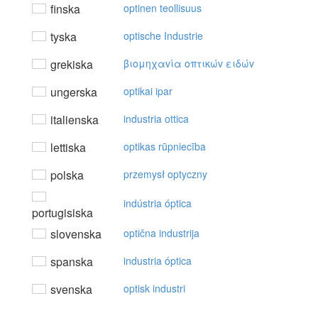
finska
optinen teollisuus
tyska
optische Industrie
grekiska
βιoμηχαvία oπτικώv ειδώv
ungerska
optikai ipar
italienska
industria ottica
lettiska
optikas rūpniecība
polska
przemysł optyczny
indústria óptica
portugisiska
slovenska
optična industrija
spanska
industria óptica
svenska
optisk industri