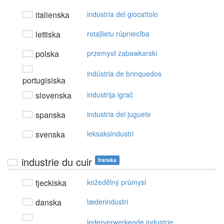
italienska
industria del giocattolo
lettiska
rotaļlietu rūpniecība
polska
przemysł zabawkarski
indústria de brinquedos
portugisiska
slovenska
industrija igrač
spanska
industria del juguete
svenska
leksaksindustri
industrie du cuir
franska
tjeckiska
kožedělný průmysl
danska
læderindustri
lederverwerkende industrie