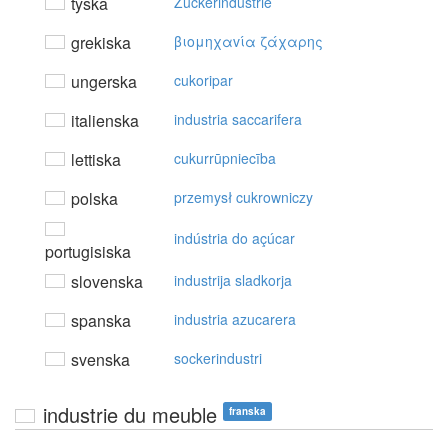
tyska
Zuckerindustrie
grekiska
βιoμηχαvία ζάχαρης
ungerska
cukoripar
italienska
industria saccarifera
lettiska
cukurrūpniecība
polska
przemysł cukrowniczy
indústria do açúcar
portugisiska
slovenska
industrija sladkorja
spanska
industria azucarera
svenska
sockerindustri
industrie du meuble
franska