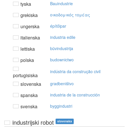
tyska
Bauindustrie
grekiska
oικoδoμικός τoμέας
ungerska
építőipar
italienska
industria edile
lettiska
būvindustrija
polska
budownictwo
indústria da construção civil
portugisiska
slovenska
gradbeništvo
spanska
industria de la construcción
svenska
byggindustri
industrijski robot
slovenska