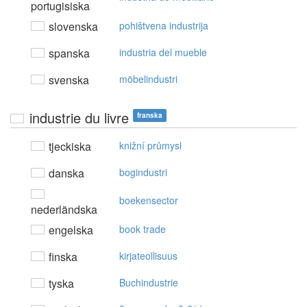
portugisiska
slovenska
pohištvena industrija
spanska
industria del mueble
svenska
möbelindustri
industrie du livre
franska
tjeckiska
knižní průmysl
danska
bogindustri
boekensector
nederländska
engelska
book trade
finska
kirjateollisuus
tyska
Buchindustrie