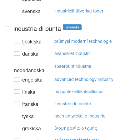
svenska
industriellt tillverkat foder
industria di punta
italienska
tjeckiska
průmysl moderní technologie
danska
avanceret industri
speerpuntindustrie
nederländska
engelska
advanced technology industry
finska
huipputekniikkateollisuus
franska
industrie de pointe
tyska
hoch entwickelte Industrie
grekiska
βιoμηχαvία αιχμής