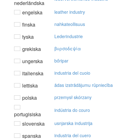
nederländska
engelska
leather industry
finska
nahkateollisuus
tyska
Lederindustrie
grekiska
βυρσoδεψία
ungerska
bőripar
italienska
industria del cuoio
lettiska
ādas izstrādājumu rūpniecība
polska
przemysł skórzany
indústria do couro
portugisiska
slovenska
usnjarska industrija
spanska
industria del cuero