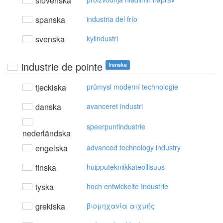
slovenska
spanska
industria del frío
svenska
kylindustri
industrie de pointe
franska
tjeckiska
průmysl moderní technologie
danska
avanceret industri
speerpuntindustrie
nederländska
engelska
advanced technology industry
finska
huipputekniikkateollisuus
tyska
hoch entwickelte Industrie
grekiska
βιoμηχαvία αιχμής