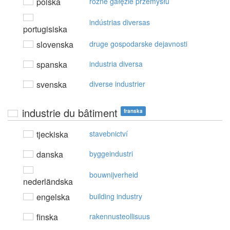
polska
różne gałęzie przemysłu
indústrias diversas
portugisiska
slovenska
druge gospodarske dejavnosti
spanska
industria diversa
svenska
diverse industrier
industrie du bâtiment
franska
tjeckiska
stavebnictví
danska
byggeindustri
bouwnijverheid
nederländska
engelska
building industry
finska
rakennusteollisuus