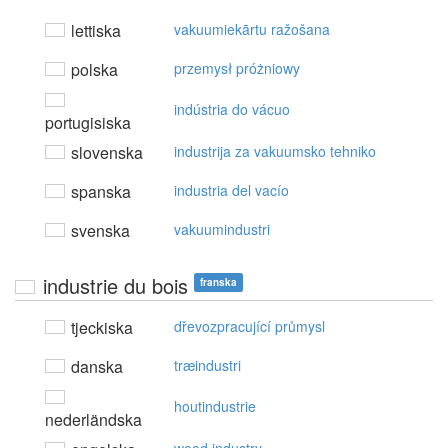
lettiska
vakuumiekārtu ražošana
polska
przemysł próżniowy
indústria do vácuo
portugisiska
slovenska
industrija za vakuumsko tehniko
spanska
industria del vacío
svenska
vakuumindustri
industrie du bois
franska
tjeckiska
dřevozpracující průmysl
danska
træindustri
houtindustrie
nederländska