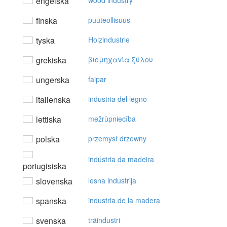
engelska
wood industry
finska
puuteollisuus
tyska
Holzindustrie
grekiska
βιoμηχαvία ξύλoυ
ungerska
faipar
italienska
industria del legno
lettiska
mežrūpniecība
polska
przemysł drzewny
indústria da madeira
portugisiska
slovenska
lesna industrija
spanska
industria de la madera
svenska
träindustri