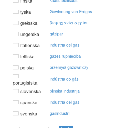
finska
kaasuteollisuus
tyska
Gewinnung von Erdgas
grekiska
βιoμηχαvία αερίoυ
ungerska
gázipar
italienska
industria del gas
lettiska
gāzes rūpniecība
polska
przemysł gazowniczy
indústria do gás
portugisiska
slovenska
plinska industrija
spanska
industria del gas
svenska
gasindustri