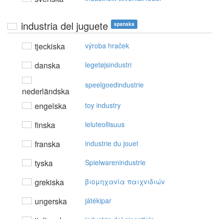
industria del juguete
spanska
tjeckiska
výroba hraček
danska
legetøjsindustri
speelgoedindustrie
nederländska
engelska
toy industry
finska
leluteollisuus
franska
industrie du jouet
tyska
Spielwarenindustrie
grekiska
βιoμηχαvία παιχvιδιώv
ungerska
játékipar