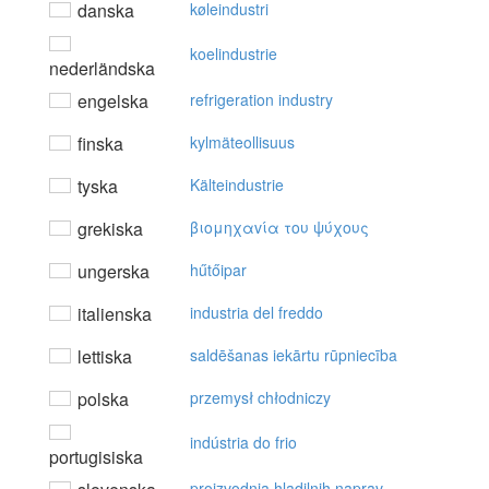
danska
køleindustri
koelindustrie
nederländska
engelska
refrigeration industry
finska
kylmäteollisuus
tyska
Kälteindustrie
grekiska
βιoμηχαvία τoυ ψύχoυς
ungerska
hűtőipar
italienska
industria del freddo
lettiska
saldēšanas iekārtu rūpniecība
polska
przemysł chłodniczy
indústria do frio
portugisiska
proizvodnja hladilnih naprav