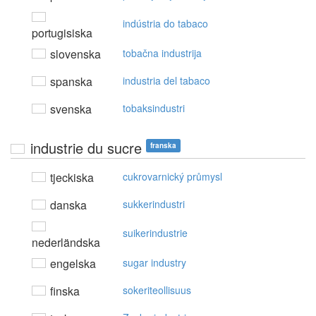
indústria do tabaco
portugisiska
slovenska
tobačna industrija
spanska
industria del tabaco
svenska
tobaksindustri
industrie du sucre
franska
tjeckiska
cukrovarnický průmysl
danska
sukkerindustri
suikerindustrie
nederländska
engelska
sugar industry
finska
sokeriteollisuus