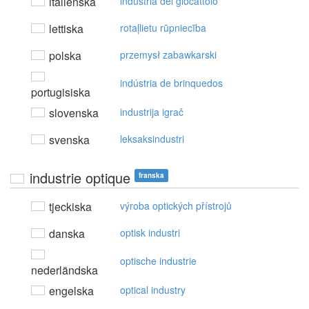
italienska
industria del giocattolo
lettiska
rotaļlietu rūpniecība
polska
przemysł zabawkarski
indústria de brinquedos
portugisiska
slovenska
industrija igrač
svenska
leksaksindustri
industrie optique
franska
tjeckiska
výroba optických přístrojů
danska
optisk industri
optische industrie
nederländska
engelska
optical industry