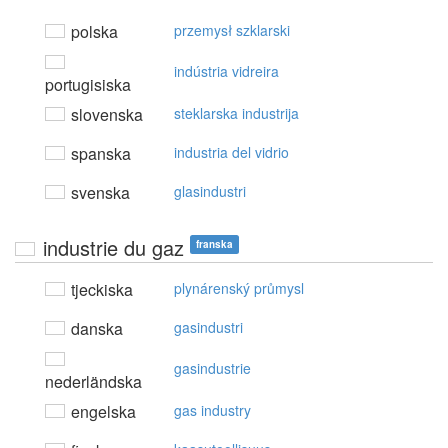
polska
przemysł szklarski
indústria vidreira
portugisiska
slovenska
steklarska industrija
spanska
industria del vidrio
svenska
glasindustri
industrie du gaz
franska
tjeckiska
plynárenský průmysl
danska
gasindustri
gasindustrie
nederländska
engelska
gas industry