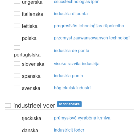
ungerska
csúcstechnológiás ipar
italienska
industria di punta
lettiska
progresīvās tehnoloģijas rūpniecība
polska
przemysł zaawansowanych technologii
indústria de ponta
portugisiska
slovenska
visoko razvita industrija
spanska
industria punta
svenska
högteknisk industri
industrieel voer
nederländska
tjeckiska
průmyslově vyráběná krmiva
danska
industrielt foder