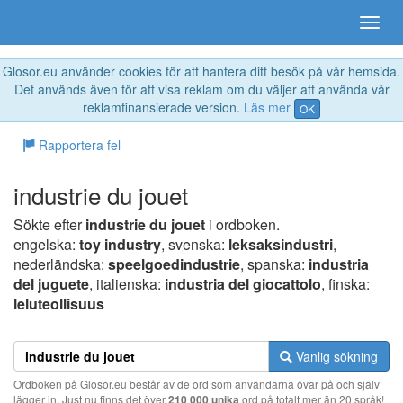
Glosor.eu använder cookies för att hantera ditt besök på vår hemsida.
Det används även för att visa reklam om du väljer att använda vår
reklamfinansierade version.
Läs mer
OK
Rapportera fel
industrie du jouet
Sökte efter
industrie du jouet
i ordboken.
engelska:
toy industry
, svenska:
leksaksindustri
,
nederländska:
speelgoedindustrie
, spanska:
industria
del juguete
, italienska:
industria del giocattolo
, finska:
leluteollisuus
Vanlig sökning
Ordboken på Glosor.eu består av de ord som användarna övar på och själv
lägger in. Just nu finns det över
210 000 unika
ord på totalt mer än 20 språk!