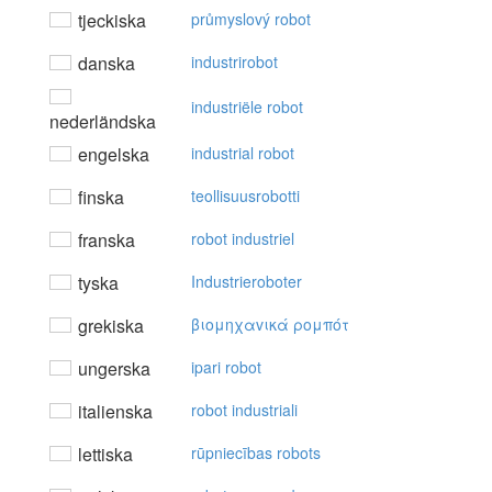
tjeckiska
průmyslový robot
danska
industrirobot
industriële robot
nederländska
engelska
industrial robot
finska
teollisuusrobotti
franska
robot industriel
tyska
Industrieroboter
grekiska
βιoμηχαvικά ρoμπότ
ungerska
ipari robot
italienska
robot industriali
lettiska
rūpniecības robots