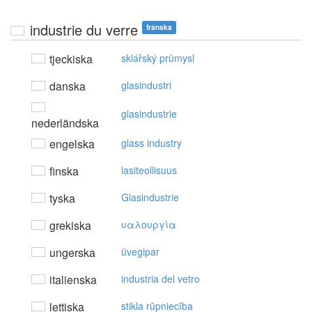
industrie du verre
franska
tjeckiska
sklářský průmysl
danska
glasindustri
glasindustrie
nederländska
engelska
glass industry
finska
lasiteollisuus
tyska
Glasindustrie
grekiska
υαλoυργία
ungerska
üvegipar
italienska
industria del vetro
lettiska
stikla rūpniecība