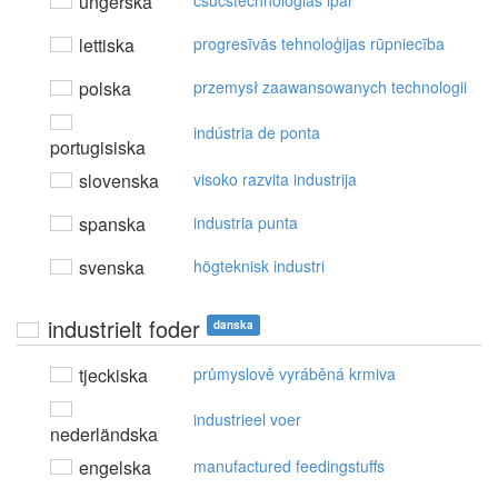
ungerska
csúcstechnológiás ipar
lettiska
progresīvās tehnoloģijas rūpniecība
polska
przemysł zaawansowanych technologii
indústria de ponta
portugisiska
slovenska
visoko razvita industrija
spanska
industria punta
svenska
högteknisk industri
industrielt foder
danska
tjeckiska
průmyslově vyráběná krmiva
industrieel voer
nederländska
engelska
manufactured feedingstuffs