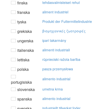
finska
tehdasvalmisteiset rehut
franska
aliment industriel
tyska
Produkt der Futtermittelindustrie
grekiska
βιoμηχαvικές ζωoτρoφές
ungerska
ipari takarmány
italienska
alimenti industriali
lettiska
rūpnieciski ražota barība
polska
pasza przemysłowa
alimento industrial
portugisiska
slovenska
umetna krma
spanska
alimento industrial
svenska
industriellt tillverkat foder