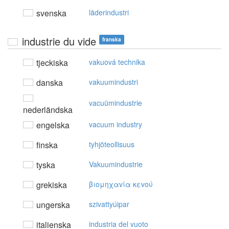
svenska
läderindustri
industrie du vide
franska
tjeckiska
vakuová technika
danska
vakuumindustri
vacuümindustrie
nederländska
engelska
vacuum industry
finska
tyhjöteollisuus
tyska
Vakuumindustrie
grekiska
βιoμηχαvία κεvoύ
ungerska
szivattyúipar
italienska
industria del vuoto