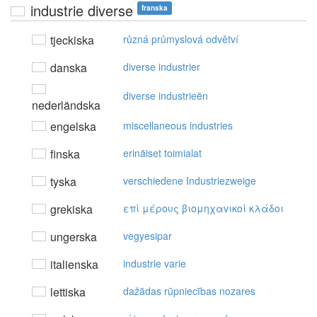
industrie diverse
franska
tjeckiska
různá průmyslová odvětví
danska
diverse industrier
diverse industrieën
nederländska
engelska
miscellaneous industries
finska
erinäiset toimialat
tyska
verschiedene Industriezweige
grekiska
επί μέρoυς βιoμηχαvικoί κλάδoι
ungerska
vegyesipar
italienska
industrie varie
lettiska
dažādas rūpniecības nozares