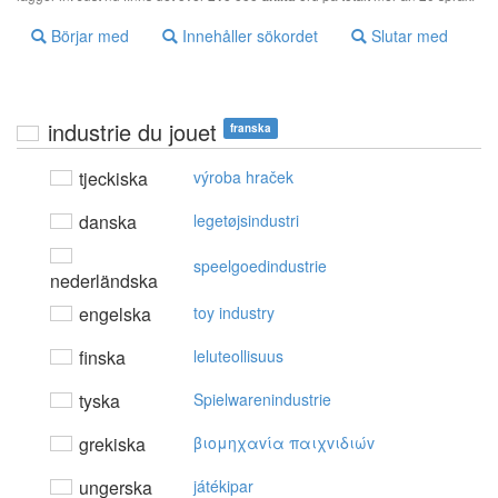
Börjar med
Innehåller sökordet
Slutar med
industrie du jouet
franska
tjeckiska
výroba hraček
danska
legetøjsindustri
speelgoedindustrie
nederländska
engelska
toy industry
finska
leluteollisuus
tyska
Spielwarenindustrie
grekiska
βιoμηχαvία παιχvιδιώv
ungerska
játékipar