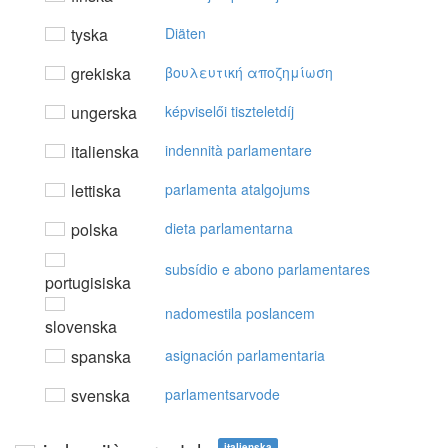
tyska
Diäten
grekiska
βoυλευτική απoζημίωση
ungerska
képviselői tiszteletdíj
italienska
indennità parlamentare
lettiska
parlamenta atalgojums
polska
dieta parlamentarna
subsídio e abono parlamentares
portugisiska
nadomestila poslancem
slovenska
spanska
asignación parlamentaria
svenska
parlamentsarvode
italienska