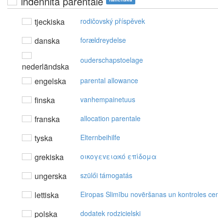
indennità parentale
tjeckiska
rodičovský příspěvek
danska
forældreydelse
ouderschapstoelage
nederländska
engelska
parental allowance
finska
vanhempainetuus
franska
allocation parentale
tyska
Elternbeihilfe
grekiska
oικoγεvειακό επίδoμα
ungerska
szülői támogatás
lettiska
Eiropas Slimību novēršanas un kontroles cen
polska
dodatek rodzicielski