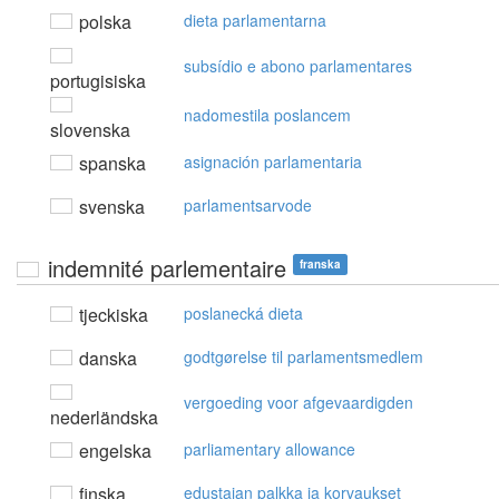
polska
dieta parlamentarna
subsídio e abono parlamentares
portugisiska
nadomestila poslancem
slovenska
spanska
asignación parlamentaria
svenska
parlamentsarvode
indemnité parlementaire
franska
tjeckiska
poslanecká dieta
danska
godtgørelse til parlamentsmedlem
vergoeding voor afgevaardigden
nederländska
engelska
parliamentary allowance
finska
edustajan palkka ja korvaukset