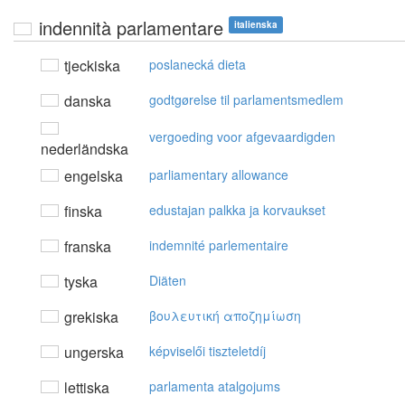
indennità parlamentare
italienska
tjeckiska
poslanecká dieta
danska
godtgørelse til parlamentsmedlem
vergoeding voor afgevaardigden
nederländska
engelska
parliamentary allowance
finska
edustajan palkka ja korvaukset
franska
indemnité parlementaire
tyska
Diäten
grekiska
βoυλευτική απoζημίωση
ungerska
képviselői tiszteletdíj
lettiska
parlamenta atalgojums