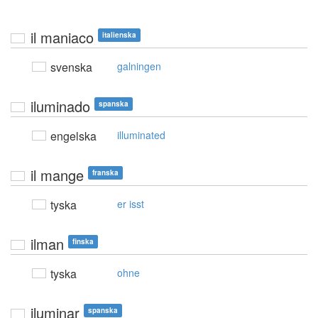
il maniaco
italienska
svenska
galningen
iluminado
spanska
engelska
illuminated
il mange
franska
tyska
er isst
ilman
finska
tyska
ohne
iluminar
spanska