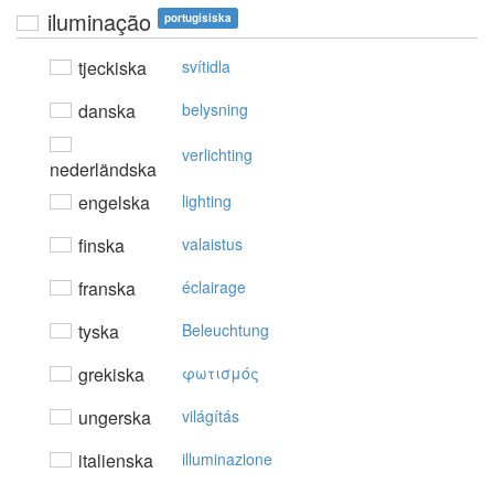
iluminação
portugisiska
tjeckiska
svítidla
danska
belysning
verlichting
nederländska
engelska
lighting
finska
valaistus
franska
éclairage
tyska
Beleuchtung
grekiska
φωτισμός
ungerska
világítás
italienska
illuminazione