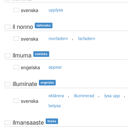
svenska
upplysa
il nonno
italienska
,
svenska
morfadern
farfadern
ilmuma
estniska
engelska
appear
illuminate
engelska
,
,
,
eklärera
illuminerad
lysa upp
svenska
belysa
ilmansaaste
finska