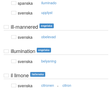
spanska
iluminado
svenska
upplyst
ill-mannered
engelska
svenska
obelevad
illumination
engelska
svenska
belysning
il limone
italienska
,
svenska
citronen
citron