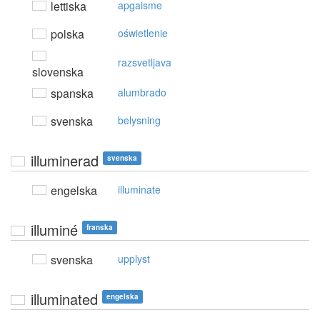
lettiska
apgaisme
polska
oświetlenie
razsvetljava
slovenska
spanska
alumbrado
svenska
belysning
illuminerad
svenska
engelska
illuminate
illuminé
franska
svenska
upplyst
illuminated
engelska