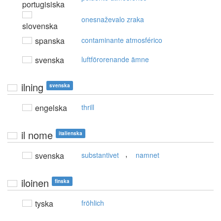
portugisiska
onesnaževalo zraka
slovenska
spanska
contaminante atmosférico
svenska
luftförorenande ämne
ilning
svenska
engelska
thrill
il nome
italienska
,
svenska
substantivet
namnet
iloinen
finska
tyska
fröhlich