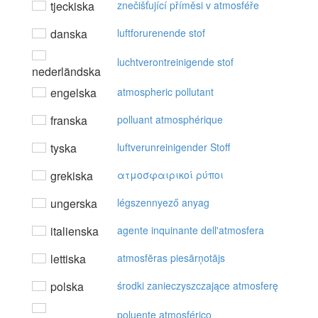
tjeckiska
znečišťující příměsi v atmosféře
danska
luftforurenende stof
luchtverontreinigende stof
nederländska
engelska
atmospheric pollutant
franska
polluant atmosphérique
tyska
luftverunreinigender Stoff
grekiska
ατμoσφαιρικoί ρύπoι
ungerska
légszennyező anyag
italienska
agente inquinante dell'atmosfera
lettiska
atmosfēras piesārņotājs
polska
środki zanieczyszczające atmosferę
poluente atmosférico