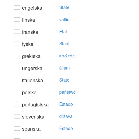
engelska
State
finska
valtio
franska
État
tyska
Staat
grekiska
κράτoς
ungerska
állam
italienska
Stato
polska
państwo
portugisiska
Estado
slovenska
država
spanska
Estado