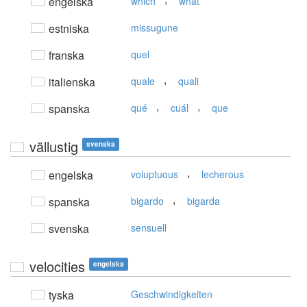
engelska
which
what
estniska
missugune
franska
quel
,
italienska
quale
quali
,
,
spanska
qué
cuál
que
vällustig
svenska
,
engelska
voluptuous
lecherous
,
spanska
bigardo
bigarda
svenska
sensuell
velocities
engelska
tyska
Geschwindigkeiten