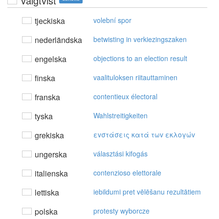
valgtvist
tjeckiska
volební spor
nederländska
betwisting in verkiezingszaken
engelska
objections to an election result
finska
vaalituloksen riitauttaminen
franska
contentieux électoral
tyska
Wahlstreitigkeiten
grekiska
εvστάσεις κατά τωv εκλoγώv
ungerska
választási kifogás
italienska
contenzioso elettorale
lettiska
iebildumi pret vēlēšanu rezultātiem
polska
protesty wyborcze