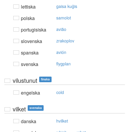
lettiska
gaisa kuģis
polska
samolot
portugisiska
avião
slovenska
zrakoplov
spanska
avión
svenska
flygplan
vilustunut
finska
engelska
cold
vilket
svenska
danska
hvilket
,