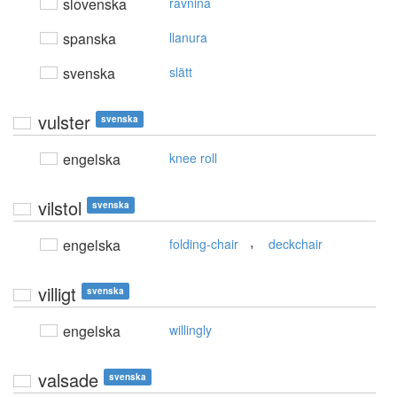
slovenska
ravnina
spanska
llanura
svenska
slätt
vulster
svenska
engelska
knee roll
vilstol
svenska
,
engelska
folding-chair
deckchair
villigt
svenska
engelska
willingly
valsade
svenska