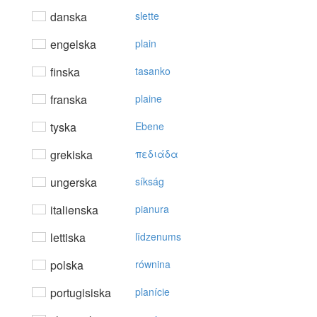
danska
slette
engelska
plain
finska
tasanko
franska
plaine
tyska
Ebene
grekiska
πεδιάδα
ungerska
síkság
italienska
pianura
lettiska
līdzenums
polska
równina
portugisiska
planície