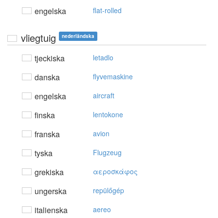
engelska
flat-rolled
vliegtuig
nederländska
tjeckiska
letadlo
danska
flyvemaskine
engelska
aircraft
finska
lentokone
franska
avion
tyska
Flugzeug
grekiska
αερoσκάφoς
ungerska
repülőgép
italienska
aereo