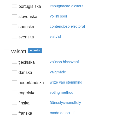
portugisiska
impugnação eleitoral
slovenska
volilni spor
spanska
contencioso electoral
svenska
valtvist
valsätt
svenska
tjeckiska
způsob hlasování
danska
valgmåde
nederländska
wijze van stemming
engelska
voting method
finska
äänestysmenettely
franska
mode de scrutin