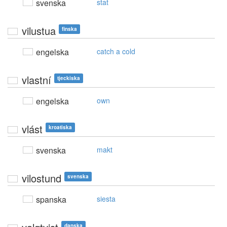
svenska
stat
vilustua
finska
engelska
catch a cold
vlastní
tjeckiska
engelska
own
vlást
kroatiska
svenska
makt
vilostund
svenska
spanska
siesta
danska