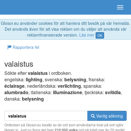
Glosor.eu använder cookies för att hantera ditt besök på vår hemsida.
Det används även för att visa reklam om du väljer att använda vår
reklamfinansierade version.
Läs mer
OK
Rapportera fel
valaistus
Sökte efter
valaistus
i ordboken.
engelska:
lighting
, svenska:
belysning
, franska:
éclairage
, nederländska:
verlichting
, spanska:
alumbrado
, italienska:
illuminazione
, tjeckiska:
svítidla
,
danska:
belysning
Vanlig sökning
Ordboken på Glosor.eu består av de ord som användarna övar på och själv
lägger in. Just nu finns det över
210 000 unika
ord på totalt mer än 20 språk!