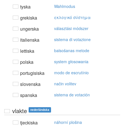
tyska
Wahlmodus
grekiska
εκλoγικό σύστημα
ungerska
választási módszer
italienska
sistema di votazione
lettiska
balsošanas metode
polska
system głosowania
portugisiska
modo de escrutínio
slovenska
način volitev
spanska
sistema de votación
vlakte
nederländska
tjeckiska
náhorní plošina