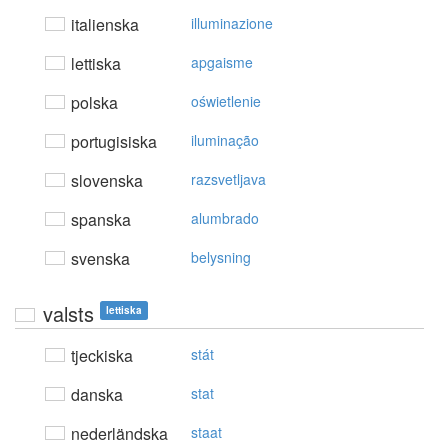
italienska
illuminazione
lettiska
apgaisme
polska
oświetlenie
portugisiska
iluminação
slovenska
razsvetljava
spanska
alumbrado
svenska
belysning
valsts
lettiska
tjeckiska
stát
danska
stat
nederländska
staat