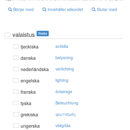
Börjar med
Innehåller sökordet
Slutar med
valaistus
finska
tjeckiska
svítidla
danska
belysning
nederländska
verlichting
engelska
lighting
franska
éclairage
tyska
Beleuchtung
grekiska
φωτισμός
ungerska
világítás