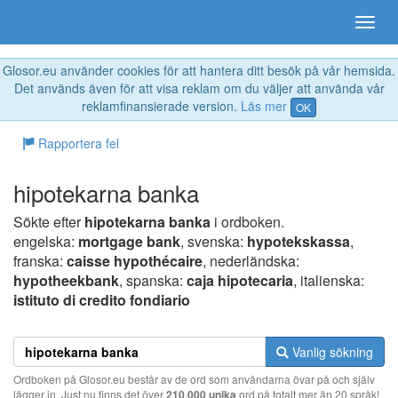
Glosor.eu använder cookies för att hantera ditt besök på vår hemsida.
Det används även för att visa reklam om du väljer att använda vår
reklamfinansierade version.
Läs mer
OK
Rapportera fel
hipotekarna banka
Sökte efter
hipotekarna banka
i ordboken.
engelska:
mortgage bank
, svenska:
hypotekskassa
,
franska:
caisse hypothécaire
, nederländska:
hypotheekbank
, spanska:
caja hipotecaria
, italienska:
istituto di credito fondiario
Vanlig sökning
Ordboken på Glosor.eu består av de ord som användarna övar på och själv
lägger in. Just nu finns det över
210 000 unika
ord på totalt mer än 20 språk!