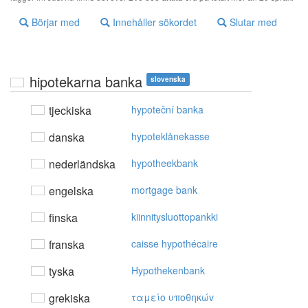
Börjar med
Innehåller sökordet
Slutar med
hipotekarna banka
slovenska
tjeckiska
hypoteční banka
danska
hypoteklånekasse
nederländska
hypotheekbank
engelska
mortgage bank
finska
kiinnitysluottopankki
franska
caisse hypothécaire
tyska
Hypothekenbank
grekiska
ταμείo υπoθηκώv