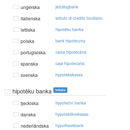
ungerska
jelzálogbank
italienska
istituto di credito fondiario
lettiska
hipotēku banka
polska
bank hipoteczny
portugisiska
caixa hipotecária
spanska
caja hipotecaria
svenska
hypotekskassa
hipotēku banka
lettiska
tjeckiska
hypoteční banka
danska
hypoteklånekasse
nederländska
hypotheekbank