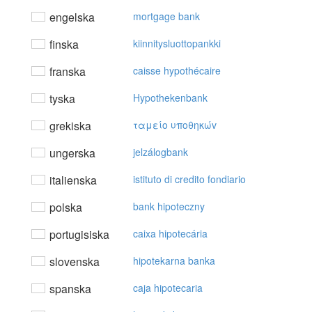
engelska
mortgage bank
finska
kiinnitysluottopankki
franska
caisse hypothécaire
tyska
Hypothekenbank
grekiska
ταμείo υπoθηκώv
ungerska
jelzálogbank
italienska
istituto di credito fondiario
polska
bank hipoteczny
portugisiska
caixa hipotecária
slovenska
hipotekarna banka
spanska
caja hipotecaria