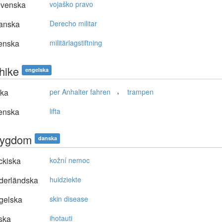
ovenska
vojaško pravo
anska
Derecho militar
enska
militärlagstiftning
hike
engelska
,
ska
per Anhalter fahren
trampen
enska
lifta
sygdom
danska
ckiska
kožní nemoc
derländska
huidziekte
gelska
skin disease
ska
ihotauti