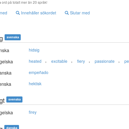
a
ord på totalt mer än 20 språk!
 med
Innehåller sökordet
Slutar med
ig
svenska
nska
hidsig
,
,
,
,
gelska
heated
excitable
fiery
passionate
pe
anska
empeñado
enska
hektisk
gt
svenska
gelska
firey
g
danska