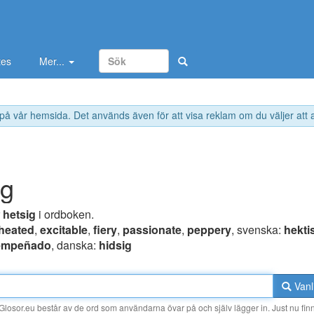
tes
Mer...
 på vår hemsida. Det används även för att visa reklam om du väljer att
ig
r
hetsig
i ordboken.
heated
,
excitable
,
fiery
,
passionate
,
peppery
, svenska:
hekti
empeñado
, danska:
hidsig
Vanl
losor.eu består av de ord som användarna övar på och själv lägger in. Just nu finn