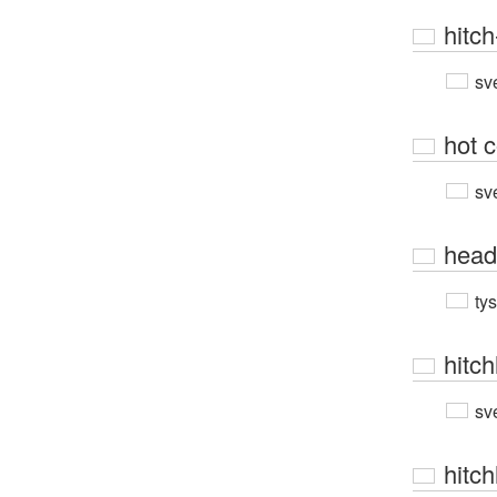
hitch
sv
hot 
sv
head
ty
hitc
sv
hitch