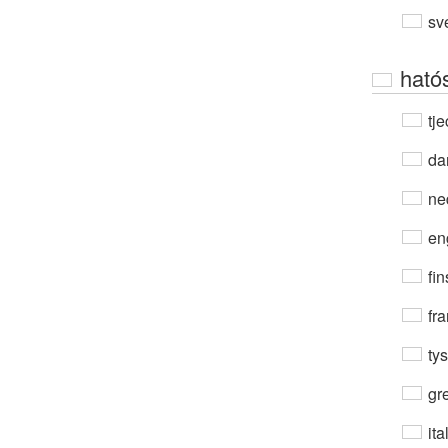
sv
ható
tje
da
ne
en
fin
fra
ty
gre
ita