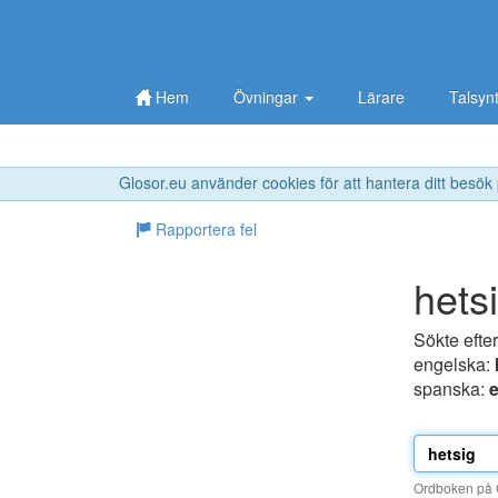
Hem
Övningar
Lärare
Talsyn
Glosor.eu använder cookies för att hantera ditt besök
Rapportera fel
hets
Sökte efte
engelska:
spanska:
Ordboken på G