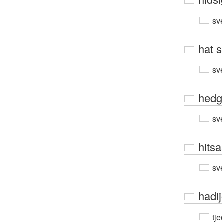
sv
hat s
sv
hedg
sv
hitsa
sv
hadi
tje