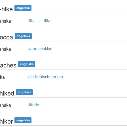
-hike
engelska
,
enska
lifta
liftar
cocoa
engelska
enska
varm choklad
aches
engelska
ska
die Kopfschmerzen
hhiked
engelska
enska
liftade
hiker
engelska