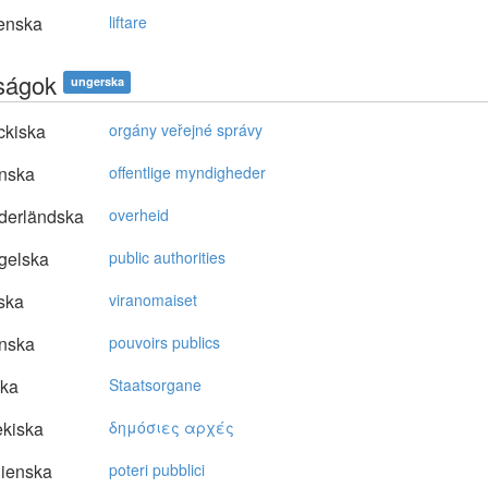
enska
liftare
ságok
ungerska
ckiska
orgány veřejné správy
nska
offentlige myndigheder
derländska
overheid
gelska
public authorities
ska
viranomaiset
nska
pouvoirs publics
ska
Staatsorgane
kiska
δημόσιες αρχές
lienska
poteri pubblici