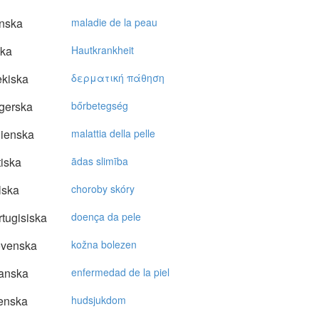
nska
maladie de la peau
ska
Hautkrankheit
kiska
δερματική πάθηση
gerska
bőrbetegség
lienska
malattia della pelle
tiska
ādas slimība
lska
choroby skóry
tugisiska
doença da pele
ovenska
kožna bolezen
anska
enfermedad de la piel
enska
hudsjukdom