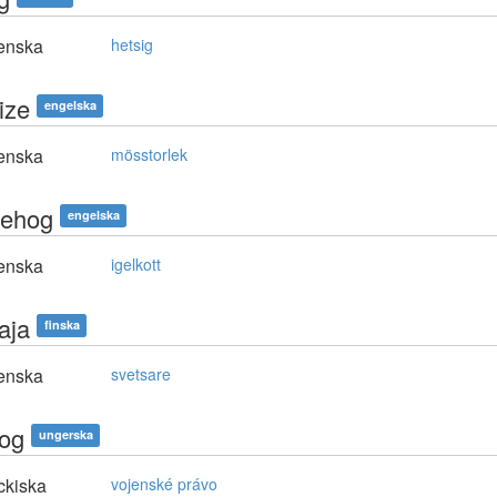
enska
hetsig
ize
engelska
enska
mösstorlek
ehog
engelska
enska
igelkott
aja
finska
enska
svetsare
jog
ungerska
ckiska
vojenské právo