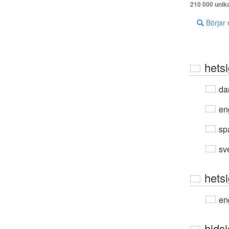
210 000 unik
Börjar
hets
da
en
sp
sv
hetsi
en
hidsi