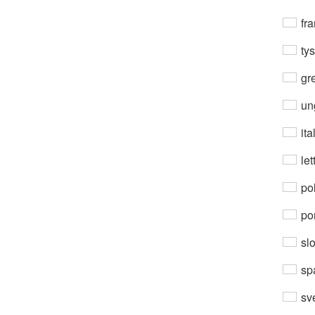
fra
ty
gre
un
ita
let
po
por
sl
sp
sv