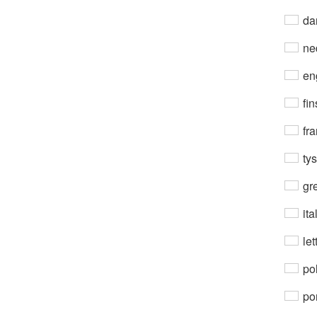
da
ne
en
fin
fra
ty
gre
ita
let
po
por