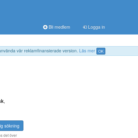
Bli medlem
Logga in
 använda vår reklamfinansierade version.
Läs mer
OK
sk
,
ig sökning
s det över