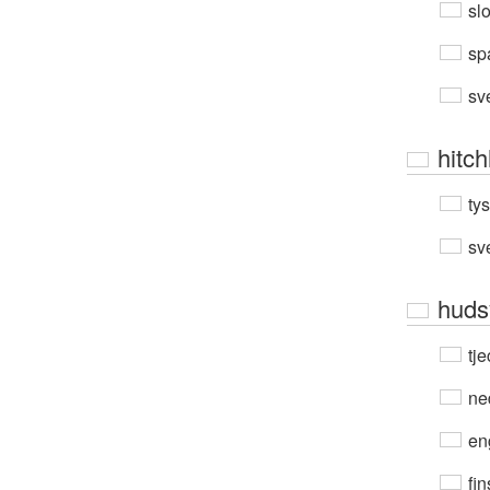
sl
sp
sv
hitch
ty
sv
hud
tje
ne
en
fin