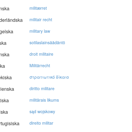
nska
militærret
derländska
militair recht
gelska
military law
ska
sotilaslainsäädäntö
nska
droit militaire
ska
Militärrecht
kiska
στρατιωτικό δίκαιo
lienska
diritto militare
tiska
militārais likums
lska
sąd wojskowy
tugisiska
direito militar