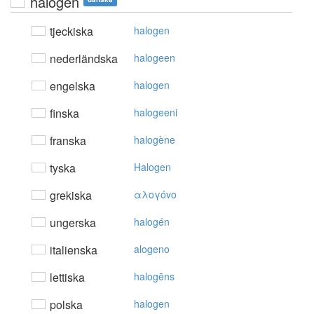
halogen
tjeckiska
halogen
nederländska
halogeen
engelska
halogen
finska
halogeeni
franska
halogène
tyska
Halogen
grekiska
αλoγόvo
ungerska
halogén
italienska
alogeno
lettiska
halogēns
polska
halogen