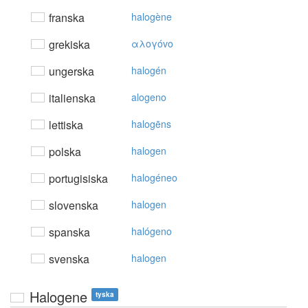
franska
halogène
grekiska
αλoγόvo
ungerska
halogén
italienska
alogeno
lettiska
halogēns
polska
halogen
portugisiska
halogéneo
slovenska
halogen
spanska
halógeno
svenska
halogen
Halogene
tyska