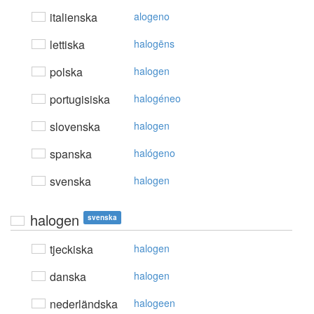
italienska
alogeno
lettiska
halogēns
polska
halogen
portugisiska
halogéneo
slovenska
halogen
spanska
halógeno
svenska
halogen
halogen
svenska
tjeckiska
halogen
danska
halogen
nederländska
halogeen