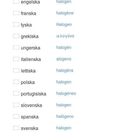
engelska
halogen
franska
halogène
tyska
Halogen
grekiska
αλoγόvo
ungerska
halogén
italienska
alogeno
lettiska
halogēns
polska
halogen
portugisiska
halogéneo
slovenska
halogen
spanska
halógeno
svenska
halogen