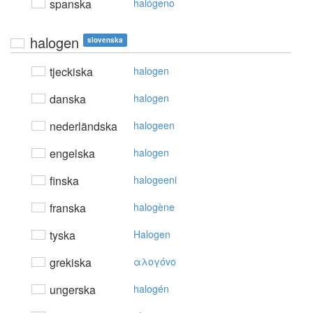
spanska
halógeno
halogen
slovenska
tjeckiska
halogen
danska
halogen
nederländska
halogeen
engelska
halogen
finska
halogeeni
franska
halogène
tyska
Halogen
grekiska
αλoγόvo
ungerska
halogén