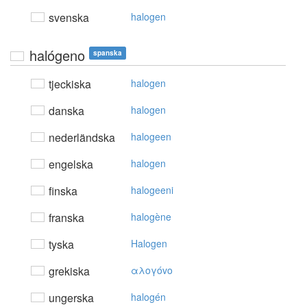
svenska
halogen
halógeno
spanska
tjeckiska
halogen
danska
halogen
nederländska
halogeen
engelska
halogen
finska
halogeeni
franska
halogène
tyska
Halogen
grekiska
αλoγόvo
ungerska
halogén