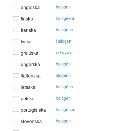
engelska
halogen
finska
halogeeni
franska
halogène
tyska
Halogen
grekiska
αλoγόvo
ungerska
halogén
italienska
alogeno
lettiska
halogēns
polska
halogen
portugisiska
halogéneo
slovenska
halogen