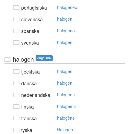
portugisiska
halogéneo
slovenska
halogen
spanska
halógeno
svenska
halogen
halogen
engelska
tjeckiska
halogen
danska
halogen
nederländska
halogeen
finska
halogeeni
franska
halogène
tyska
Halogen