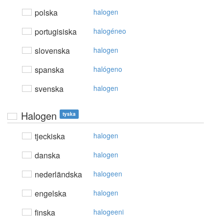
polska
halogen
portugisiska
halogéneo
slovenska
halogen
spanska
halógeno
svenska
halogen
Halogen
tyska
tjeckiska
halogen
danska
halogen
nederländska
halogeen
engelska
halogen
finska
halogeeni