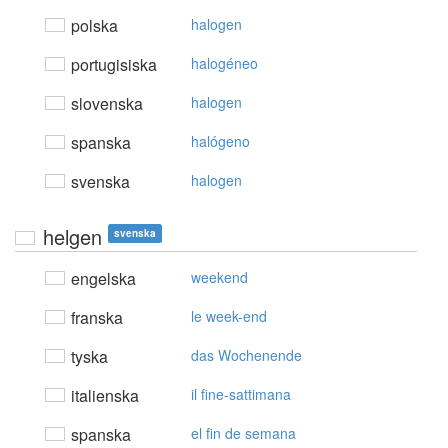
polska
halogen
portugisiska
halogéneo
slovenska
halogen
spanska
halógeno
svenska
halogen
helgen
svenska
engelska
weekend
franska
le week-end
tyska
das Wochenende
italienska
il fine-sattimana
spanska
el fin de semana