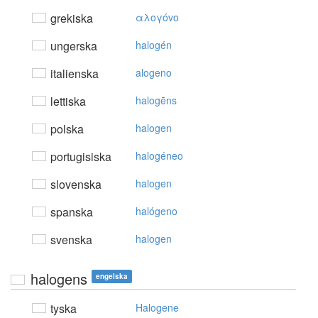
grekiska
αλoγόvo
ungerska
halogén
italienska
alogeno
lettiska
halogēns
polska
halogen
portugisiska
halogéneo
slovenska
halogen
spanska
halógeno
svenska
halogen
halogens
engelska
tyska
Halogene