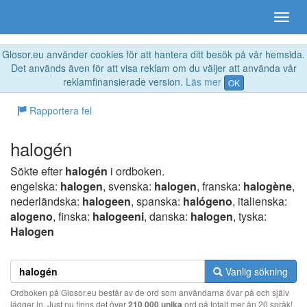
Glosor.eu använder cookies för att hantera ditt besök på vår hemsida.
Det används även för att visa reklam om du väljer att använda vår
reklamfinansierade version.
Läs mer
OK
Rapportera fel
halogén
Sökte efter
halogén
i ordboken.
engelska:
halogen
, svenska:
halogen
, franska:
halogène
,
nederländska:
halogeen
, spanska:
halógeno
, italienska:
alogeno
, finska:
halogeeni
, danska:
halogen
, tyska:
Halogen
Vanlig sökning
Ordboken på Glosor.eu består av de ord som användarna övar på och själv
lägger in. Just nu finns det över
210 000 unika
ord på totalt mer än 20 språk!