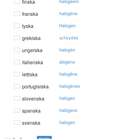
finska
halogeeni
franska
halogène
tyska
Halogen
grekiska
αλoγόvo
ungerska
halogén
italienska
alogeno
lettiska
halogēns
portugisiska
halogéneo
slovenska
halogen
spanska
halógeno
svenska
halogen
danska