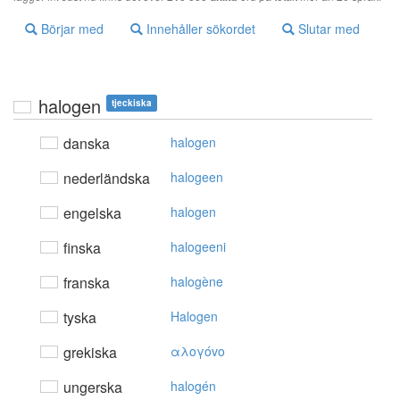
Börjar med
Innehåller sökordet
Slutar med
halogen
tjeckiska
danska
halogen
nederländska
halogeen
engelska
halogen
finska
halogeeni
franska
halogène
tyska
Halogen
grekiska
αλoγόvo
ungerska
halogén