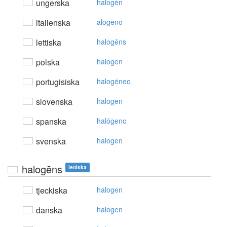
ungerska
halogén
italienska
alogeno
lettiska
halogēns
polska
halogen
portugisiska
halogéneo
slovenska
halogen
spanska
halógeno
svenska
halogen
halogēns
lettiska
tjeckiska
halogen
danska
halogen