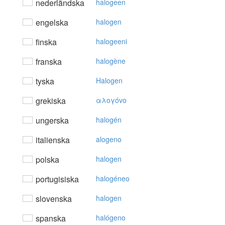
nederländska
halogeen
engelska
halogen
finska
halogeeni
franska
halogène
tyska
Halogen
grekiska
αλoγόvo
ungerska
halogén
italienska
alogeno
polska
halogen
portugisiska
halogéneo
slovenska
halogen
spanska
halógeno