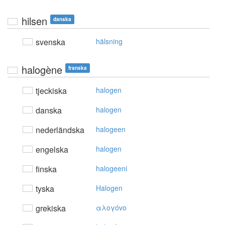
hilsen
danska
svenska
hälsning
halogène
franska
tjeckiska
halogen
danska
halogen
nederländska
halogeen
engelska
halogen
finska
halogeeni
tyska
Halogen
grekiska
αλoγόvo