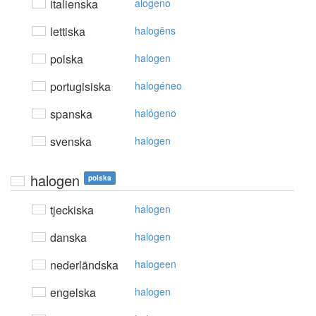
italienska
alogeno
lettiska
halogēns
polska
halogen
portugisiska
halogéneo
spanska
halógeno
svenska
halogen
halogen
polska
tjeckiska
halogen
danska
halogen
nederländska
halogeen
engelska
halogen