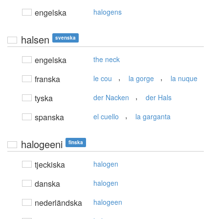
engelska
halogens
halsen
svenska
engelska
the neck
,
,
franska
le cou
la gorge
la nuque
,
tyska
der Nacken
der Hals
,
spanska
el cuello
la garganta
halogeeni
finska
tjeckiska
halogen
danska
halogen
nederländska
halogeen