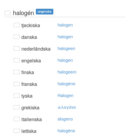
halogén
ungerska
tjeckiska
halogen
danska
halogen
nederländska
halogeen
engelska
halogen
finska
halogeeni
franska
halogène
tyska
Halogen
grekiska
αλoγόvo
italienska
alogeno
lettiska
halogēns