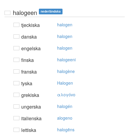
halogeen
nederländska
tjeckiska
halogen
danska
halogen
engelska
halogen
finska
halogeeni
franska
halogène
tyska
Halogen
grekiska
αλoγόvo
ungerska
halogén
italienska
alogeno
lettiska
halogēns