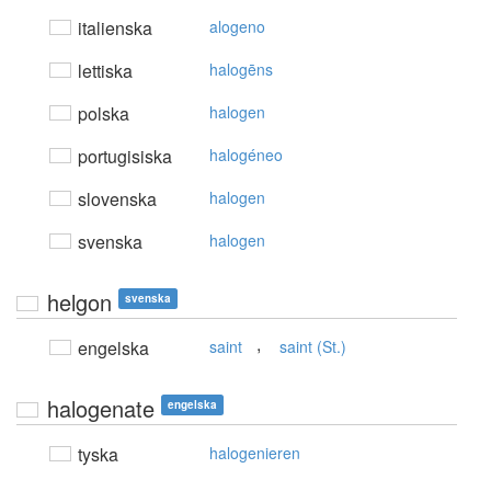
italienska
alogeno
lettiska
halogēns
polska
halogen
portugisiska
halogéneo
slovenska
halogen
svenska
halogen
helgon
svenska
,
engelska
saint
saint (St.)
halogenate
engelska
tyska
halogenieren