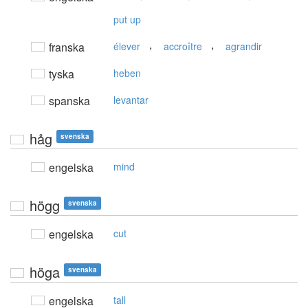
put up
,
,
franska
élever
accroître
agrandir
tyska
heben
spanska
levantar
håg
svenska
engelska
mind
högg
svenska
engelska
cut
höga
svenska
engelska
tall