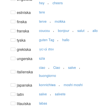
,
hey
cheers
estniska
tere
,
finska
terve
moikka
,
,
,
franska
coucou
bonjour
salut
allo
,
tyska
guten Tag
hallo
grekiska
γειά σου
ungerska
szia
,
,
,
ciao
Ciao
salve
italienska
buongiorno
,
japanska
konnichiwa
moshi moshi
,
latin
salve
salvete
litauiska
labas