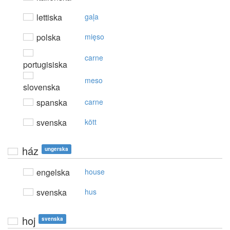
lettiska
gaļa
polska
mięso
carne
portugisiska
meso
slovenska
spanska
carne
svenska
kött
ház
ungerska
engelska
house
svenska
hus
hoj
svenska