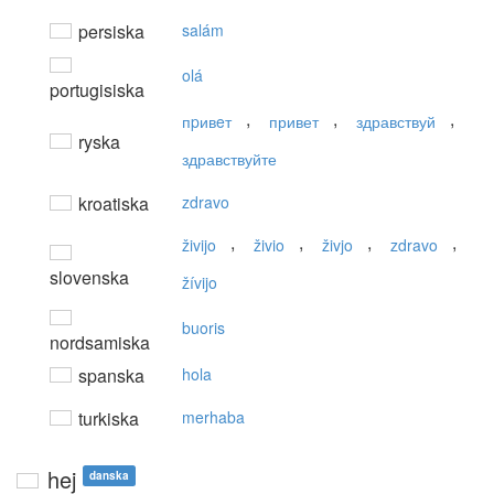
persiska
salám
olá
portugisiska
,
,
,
пpивeт
привет
здравствуй
ryska
здравствуйте
kroatiska
zdravo
,
,
,
,
živijo
živio
živjo
zdravo
slovenska
žívijo
buoris
nordsamiska
spanska
hola
turkiska
merhaba
hej
danska