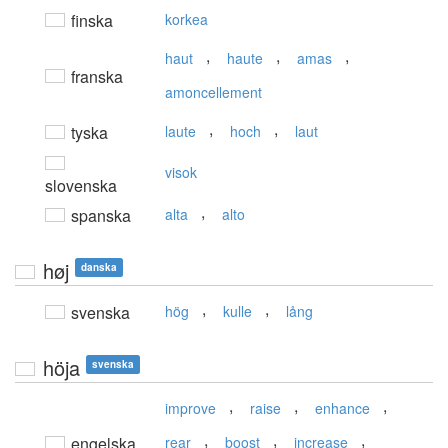
finska
korkea
,
,
,
haut
haute
amas
franska
amoncellement
,
,
tyska
laute
hoch
laut
visok
slovenska
,
spanska
alta
alto
høj
danska
,
,
svenska
hög
kulle
lång
höja
svenska
,
,
,
improve
raise
enhance
,
,
,
engelska
rear
boost
increase