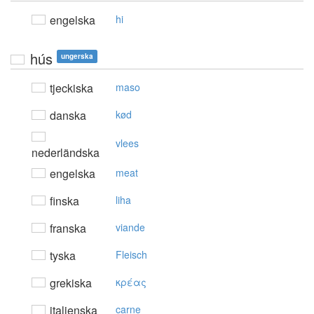
engelska
hi
hús
ungerska
tjeckiska
maso
danska
kød
vlees
nederländska
engelska
meat
finska
liha
franska
viande
tyska
Fleisch
grekiska
κρέας
italienska
carne