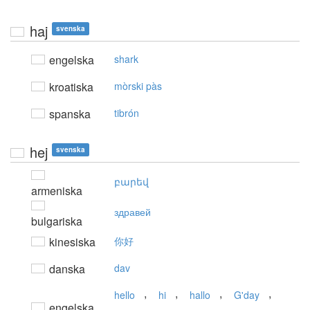
haj
svenska
engelska
shark
kroatiska
mòrski pàs
spanska
tibrón
hej
svenska
բարեվ
armeniska
здравей
bulgariska
kinesiska
你好
danska
dav
,
,
,
,
hello
hi
hallo
G'day
engelska