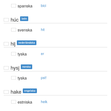
spanska
bici
húc
latin
svenska
hit
hij
nederländska
tyska
er
hysj
norska
tyska
pst!
hake
engelska
estniska
heik