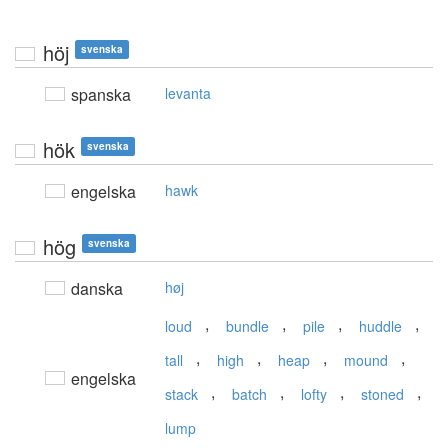
höj
svenska
spanska
levanta
hök
svenska
engelska
hawk
hög
svenska
danska
høj
,
,
,
,
loud
bundle
pile
huddle
,
,
,
,
tall
high
heap
mound
engelska
,
,
,
,
stack
batch
lofty
stoned
lump