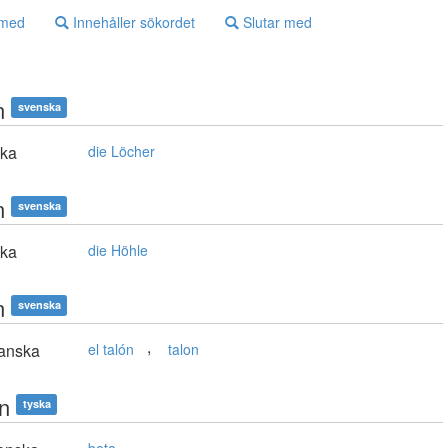
 med
Innehåller sökordet
Slutar med
n
svenska
ska
die Löcher
n
svenska
ska
die Höhle
n
svenska
,
anska
el talón
talon
en
tyska