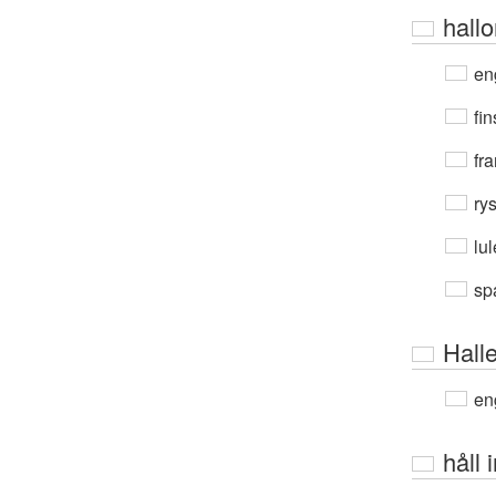
hall
en
fin
fra
ry
lu
sp
Hall
en
håll 