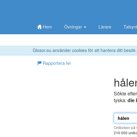
Hem
Övningar
Lärare
Talsyn
Glosor.eu använder cookies för att hantera ditt besök
Rapportera fel
håle
Sökte efte
tyska:
die
Ordboken på G
210 000 unik