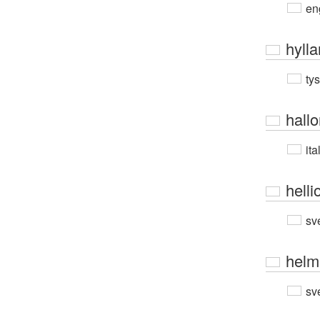
en
hylla
ty
hallo
ita
helli
sv
helm
sv