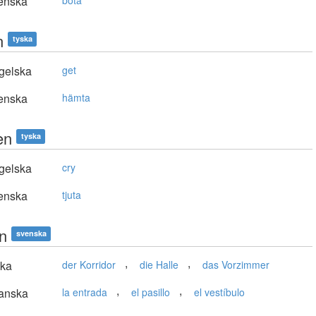
enska
bota
n
tyska
gelska
get
enska
hämta
en
tyska
gelska
cry
enska
tjuta
en
svenska
,
,
ska
der Korridor
die Halle
das Vorzimmer
,
,
anska
la entrada
el pasillo
el vestíbulo