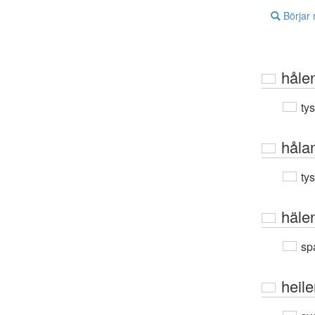
Börjar
håle
ty
håla
ty
häle
sp
heil