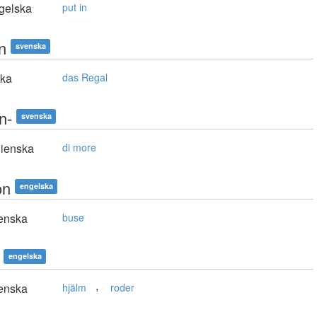
gelska
put in
n
svenska
ska
das Regal
n-
svenska
lienska
di more
on
engelska
enska
buse
engelska
,
enska
hjälm
roder