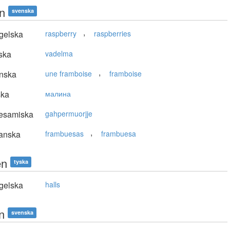
on
svenska
,
gelska
raspberry
raspberries
ska
vadelma
,
nska
une framboise
framboise
ska
малина
lesamiska
gahpermuorjje
,
anska
frambuesas
frambuesa
en
tyska
gelska
halls
in
svenska