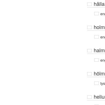
hålla
en
holm
en
halm
en
hölm
ty
heli