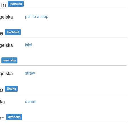
 in
svenska
gelska
pull to a stop
e
svenska
gelska
islet
svenska
gelska
straw
ö
finska
ska
dumm
um
svenska