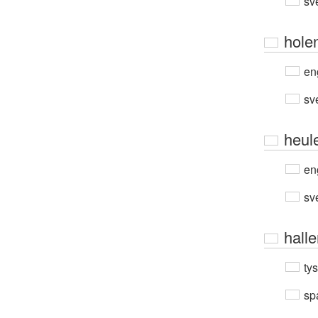
sv
hole
en
sv
heul
en
sv
hall
ty
sp