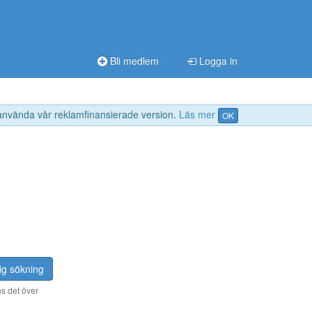
Bli medlem
Logga in
 använda vår reklamfinansierade version.
Läs mer
OK
ig sökning
s det över