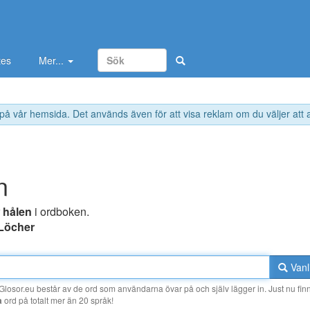
tes
Mer...
 på vår hemsida. Det används även för att visa reklam om du väljer att
n
r
hålen
i ordboken.
 Löcher
Vanl
losor.eu består av de ord som användarna övar på och själv lägger in. Just nu finn
a
ord på totalt mer än 20 språk!