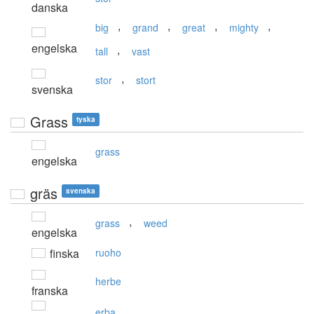
danska
,
,
,
,
big
grand
great
mighty
engelska
,
tall
vast
,
stor
stort
svenska
Grass
tyska
grass
engelska
gräs
svenska
,
grass
weed
engelska
finska
ruoho
herbe
franska
erba