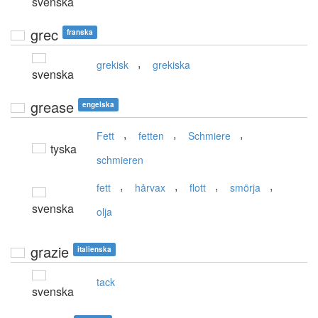
svenska
grec
franska
,
grekisk
grekiska
svenska
grease
engelska
,
,
,
Fett
fetten
Schmiere
tyska
schmieren
,
,
,
,
fett
hårvax
flott
smörja
svenska
olja
grazie
italienska
tack
svenska