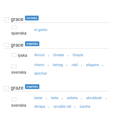
grace
svenska
el garbo
spanska
grace
engelska
,
,
tyska
Anmut
Gnade
Grazie
,
,
,
,
charm
behag
nåd
elegans
svenska
skönhet
graze
engelska
,
,
,
,
betar
beta
avbeta
skrubbsår
svenska
,
,
skrapa
snudda vid
tuscha