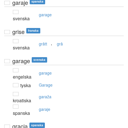
garaje
spanska
garage
svenska
grise
franska
,
grått
grå
svenska
garage
svenska
garage
engelska
tyska
Garage
garaža
kroatiska
garaje
spanska
gracia
spanska