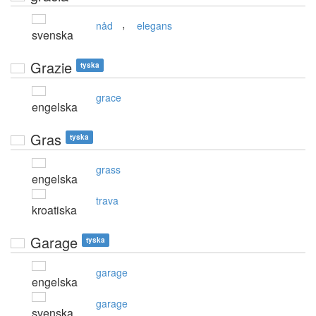
,
nåd
elegans
svenska
Grazie
tyska
grace
engelska
Gras
tyska
grass
engelska
trava
kroatiska
Garage
tyska
garage
engelska
garage
svenska