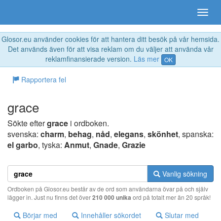
Glosor.eu använder cookies för att hantera ditt besök på vår hemsida.
Det används även för att visa reklam om du väljer att använda vår
reklamfinansierade version.
Läs mer
OK
Rapportera fel
grace
Sökte efter
grace
i ordboken.
svenska:
charm
,
behag
,
nåd
,
elegans
,
skönhet
, spanska:
el garbo
, tyska:
Anmut
,
Gnade
,
Grazie
Vanlig sökning
Ordboken på Glosor.eu består av de ord som användarna övar på och själv
lägger in. Just nu finns det över
210 000 unika
ord på totalt mer än 20 språk!
Börjar med
Innehåller sökordet
Slutar med