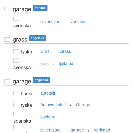
garage
franska
,
bilverkstad
verkstad
svenska
grass
engelska
,
tyska
Gras
Grass
,
gräs
tjalla på
svenska
garage
engelska
finska
autotalli
,
tyska
Autowerkstatt
Garage
cochera
spanska
,
,
bilverkstad
garage
verkstad