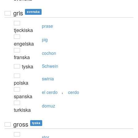
gris
svenska
prase
tjeckiska
pig
engelska
cochon
franska
tyska
Schwein
swinia
polska
,
el cerdo
cerdo
spanska
domuz
turkiska
gross
tyska
stor