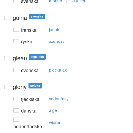
,
svenska
mörker
dunkel
gulna
svenska
franska
jaunir
ryska
желтеть
glean
engelska
svenska
plocka ax
glony
polska
tjeckiska
vodní řasy
danska
alge
wieren
nederländska