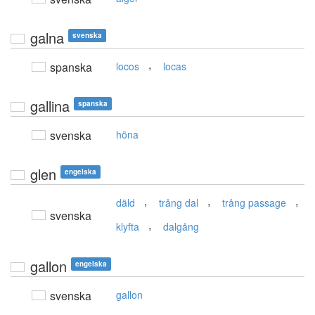
galna
svenska
,
spanska
locos
locas
gallina
spanska
svenska
höna
glen
engelska
,
,
,
däld
trång dal
trång passage
svenska
,
klyfta
dalgång
gallon
engelska
svenska
gallon