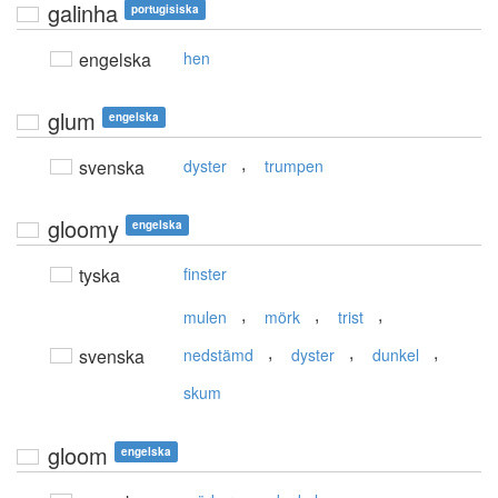
galinha
portugisiska
engelska
hen
glum
engelska
,
svenska
dyster
trumpen
gloomy
engelska
tyska
finster
,
,
,
mulen
mörk
trist
,
,
,
svenska
nedstämd
dyster
dunkel
skum
gloom
engelska