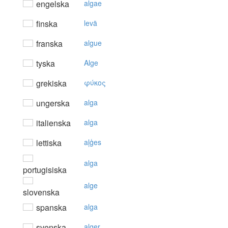
engelska
algae
finska
levä
franska
algue
tyska
Alge
grekiska
φύκoς
ungerska
alga
italienska
alga
lettiska
aļģes
alga
portugisiska
alge
slovenska
spanska
alga
svenska
alger