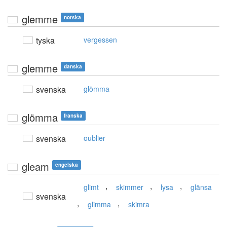
glemme
norska
tyska
vergessen
glemme
danska
svenska
glömma
glömma
franska
svenska
oublier
gleam
engelska
,
,
,
glimt
skimmer
lysa
glänsa
svenska
,
,
glimma
skimra