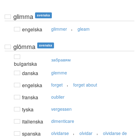
glimma
svenska
,
engelska
glimmer
gleam
glömma
svenska
забравям
bulgariska
danska
glemme
,
engelska
forget
forget about
franska
oublier
tyska
vergessen
italienska
dimenticare
,
,
spanska
olvidarse
olvidar
olvidarse de