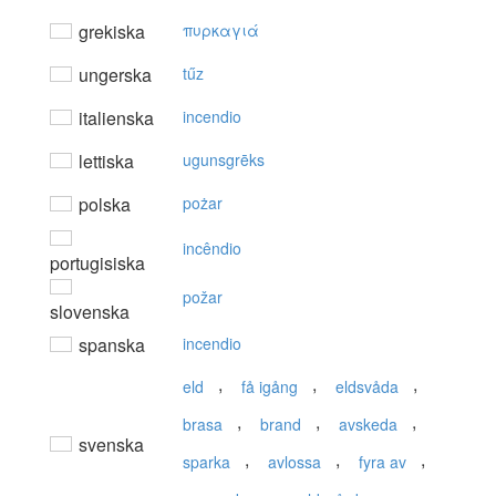
grekiska
πυρκαγιά
ungerska
tűz
italienska
incendio
lettiska
ugunsgrēks
polska
pożar
incêndio
portugisiska
požar
slovenska
spanska
incendio
,
,
,
eld
få igång
eldsvåda
,
,
,
brasa
brand
avskeda
svenska
,
,
,
sparka
avlossa
fyra av