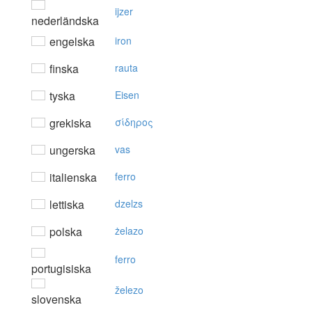
ijzer
nederländska
engelska
iron
finska
rauta
tyska
Eisen
grekiska
σίδηρoς
ungerska
vas
italienska
ferro
lettiska
dzelzs
polska
żelazo
ferro
portugisiska
železo
slovenska