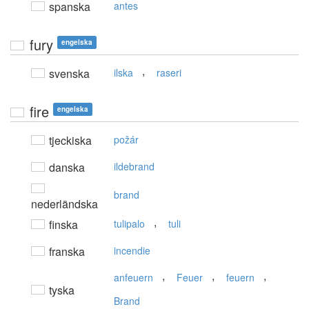
spanska
antes
fury
engelska
,
svenska
ilska
raseri
fire
engelska
tjeckiska
požár
danska
ildebrand
brand
nederländska
,
finska
tulipalo
tuli
franska
incendie
,
,
,
anfeuern
Feuer
feuern
tyska
Brand