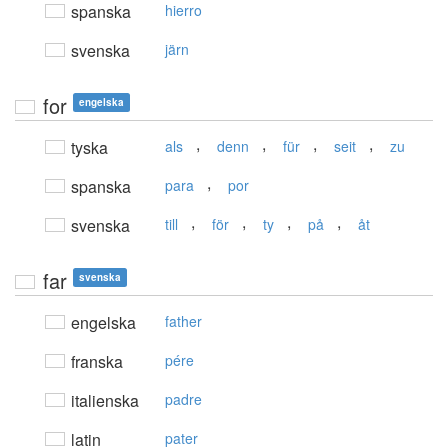
spanska
hierro
svenska
järn
for
engelska
,
,
,
,
tyska
als
denn
für
seit
zu
,
spanska
para
por
,
,
,
,
svenska
till
för
ty
på
åt
far
svenska
engelska
father
franska
pére
italienska
padre
latin
pater