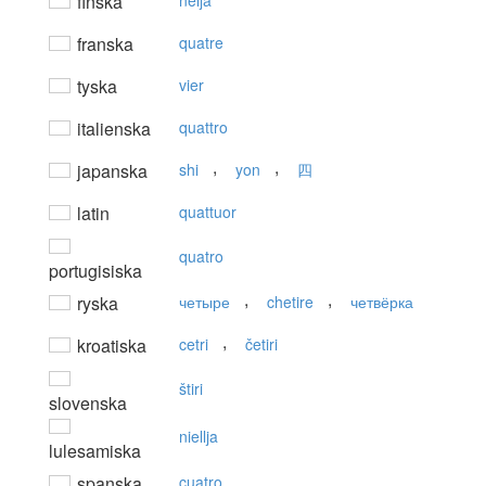
finska
neljä
franska
quatre
tyska
vier
italienska
quattro
,
,
japanska
shi
yon
四
latin
quattuor
quatro
portugisiska
,
,
ryska
четыре
chetire
четвёрка
,
kroatiska
cetri
četiri
štiri
slovenska
niellja
lulesamiska
spanska
cuatro