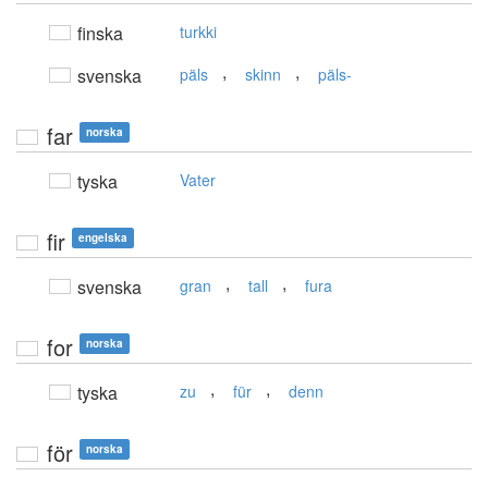
finska
turkki
,
,
svenska
päls
skinn
päls-
far
norska
tyska
Vater
fir
engelska
,
,
svenska
gran
tall
fura
for
norska
,
,
tyska
zu
für
denn
för
norska