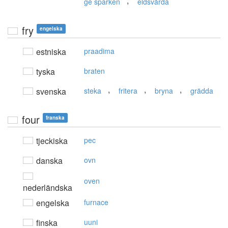
,
ge sparken
eldsvårda
fry
engelska
estniska
praadima
tyska
braten
,
,
,
svenska
steka
fritera
bryna
grädda
four
franska
tjeckiska
pec
danska
ovn
oven
nederländska
engelska
furnace
finska
uuni