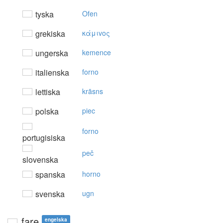
tyska
Ofen
grekiska
κάμιvoς
ungerska
kemence
italienska
forno
lettiska
krāsns
polska
piec
forno
portugisiska
peč
slovenska
spanska
horno
svenska
ugn
fare
engelska