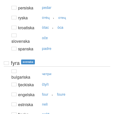
persiska
pedar
,
ryska
oтeц
отец
,
kroatiska
òtac
òca
oče
slovenska
spanska
padre
fyra
svenska
четри
bulgariska
tjeckiska
čtyři
,
engelska
four
foure
estniska
neli