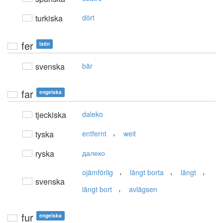
turkiska
dört
fer
latin
svenska
bär
far
engelska
tjeckiska
daleko
,
tyska
entfernt
weit
ryska
далеко
,
,
,
ojämförlig
långt borta
långt
svenska
,
långt bort
avlägsen
fur
engelska