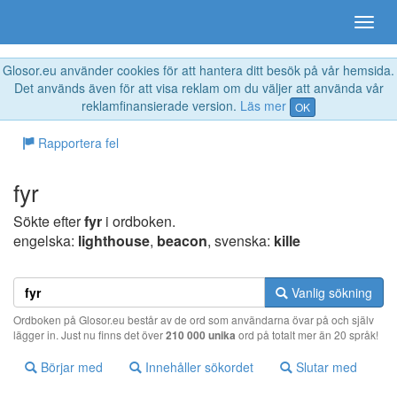
Glosor.eu använder cookies för att hantera ditt besök på vår hemsida.
Det används även för att visa reklam om du väljer att använda vår
reklamfinansierade version.
Läs mer
OK
Rapportera fel
fyr
Sökte efter
fyr
i ordboken.
engelska:
lighthouse
,
beacon
, svenska:
kille
Vanlig sökning
Ordboken på Glosor.eu består av de ord som användarna övar på och själv
lägger in. Just nu finns det över
210 000 unika
ord på totalt mer än 20 språk!
Börjar med
Innehåller sökordet
Slutar med