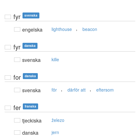
fyr
svenska
,
engelska
lighthouse
beacon
fyr
danska
svenska
kille
for
danska
,
,
svenska
för
därför att
eftersom
fer
franska
tjeckiska
železo
danska
jern