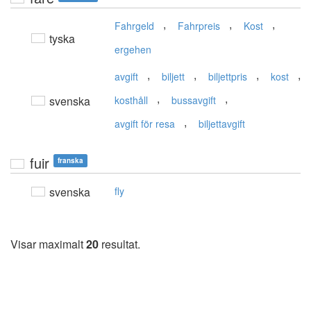
,
,
,
Fahrgeld
Fahrpreis
Kost
tyska
ergehen
,
,
,
,
avgift
biljett
biljettpris
kost
,
,
svenska
kosthåll
bussavgift
,
avgift för resa
biljettavgift
fuir
franska
svenska
fly
Visar maximalt
20
resultat.