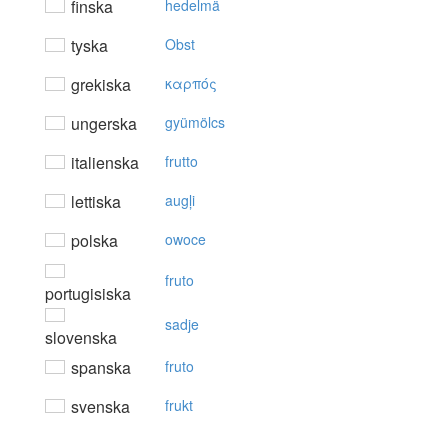
finska
hedelmä
tyska
Obst
grekiska
καρπός
ungerska
gyümölcs
italienska
frutto
lettiska
augļi
polska
owoce
fruto
portugisiska
sadje
slovenska
spanska
fruto
svenska
frukt