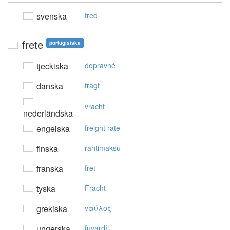
svenska
fred
frete
portugisiska
tjeckiska
dopravné
danska
fragt
vracht
nederländska
engelska
freight rate
finska
rahtimaksu
franska
fret
tyska
Fracht
grekiska
vαύλoς
ungerska
fuvardíj