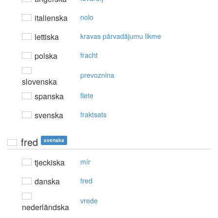
italienska
nolo
lettiska
kravas pārvadājumu likme
polska
fracht
prevoznina
slovenska
spanska
flete
svenska
fraktsats
fred
svenska
tjeckiska
mír
danska
fred
vrede
nederländska