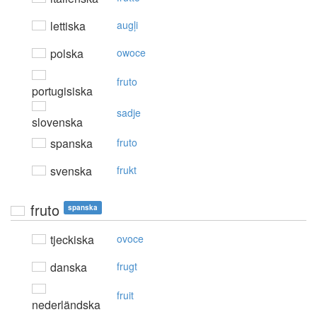
lettiska
augļi
polska
owoce
fruto
portugisiska
sadje
slovenska
spanska
fruto
svenska
frukt
fruto
spanska
tjeckiska
ovoce
danska
frugt
fruit
nederländska