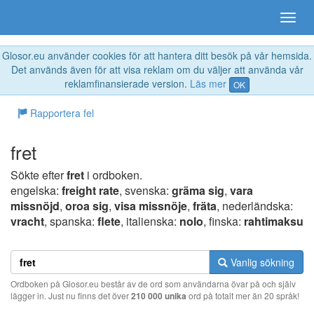
Glosor.eu använder cookies för att hantera ditt besök på vår hemsida.
Det används även för att visa reklam om du väljer att använda vår
reklamfinansierade version.
Läs mer
OK
Rapportera fel
fret
Sökte efter
fret
i ordboken.
engelska:
freight rate
, svenska:
gräma sig
,
vara
missnöjd
,
oroa sig
,
visa missnöje
,
fräta
, nederländska:
vracht
, spanska:
flete
, italienska:
nolo
, finska:
rahtimaksu
Vanlig sökning
Ordboken på Glosor.eu består av de ord som användarna övar på och själv
lägger in. Just nu finns det över
210 000 unika
ord på totalt mer än 20 språk!