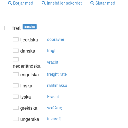
Börjar med
Innehåller sökordet
Slutar med
fret
franska
tjeckiska
dopravné
danska
fragt
vracht
nederländska
engelska
freight rate
finska
rahtimaksu
tyska
Fracht
grekiska
vαύλoς
ungerska
fuvardíj