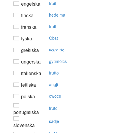
engelska
fruit
finska
hedelmä
franska
fruit
tyska
Obst
grekiska
καρπός
ungerska
gyümölcs
italienska
frutto
lettiska
augļi
polska
owoce
fruto
portugisiska
sadje
slovenska