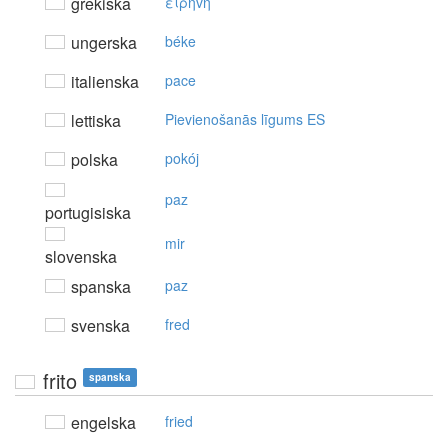
grekiska
ειρήvη
ungerska
béke
italienska
pace
lettiska
Pievienošanās līgums ES
polska
pokój
paz
portugisiska
mir
slovenska
spanska
paz
svenska
fred
frito
spanska
engelska
fried