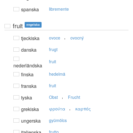
spanska
libremente
fruit
engelska
,
tjeckiska
ovoce
ovocný
danska
frugt
fruit
nederländska
finska
hedelmä
franska
fruit
,
tyska
Obst
Frucht
,
grekiska
φρούτα
καρπός
ungerska
gyümölcs
italienska
frutto