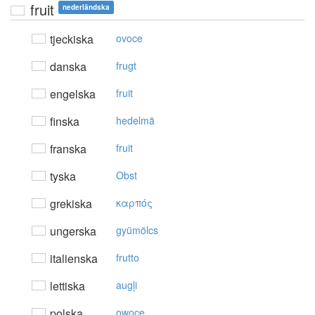
fruit
nederländska
tjeckiska
ovoce
danska
frugt
engelska
fruit
finska
hedelmä
franska
fruit
tyska
Obst
grekiska
καρπός
ungerska
gyümölcs
italienska
frutto
lettiska
augļi
polska
owoce