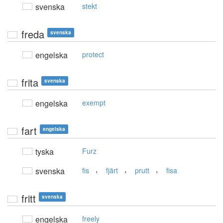
svenska
stekt
freda
svenska
engelska
protect
frita
svenska
engelska
exempt
fart
engelska
tyska
Furz
,
,
,
svenska
fis
fjärt
prutt
fisa
fritt
svenska
engelska
freely