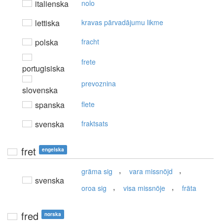
italienska
nolo
lettiska
kravas pārvadājumu likme
polska
fracht
frete
portugisiska
prevoznina
slovenska
spanska
flete
svenska
fraktsats
fret
engelska
,
,
gräma sig
vara missnöjd
svenska
,
,
oroa sig
visa missnöje
fräta
fred
norska