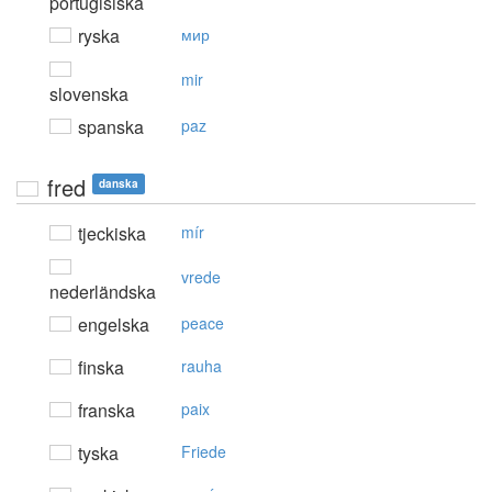
portugisiska
ryska
мир
mir
slovenska
spanska
paz
fred
danska
tjeckiska
mír
vrede
nederländska
engelska
peace
finska
rauha
franska
paix
tyska
Friede