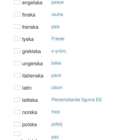
engelska
peace
finska
rauha
franska
paix
tyska
Friede
grekiska
ειρήvη
ungerska
béke
italienska
pace
latin
otium
lettiska
Pievienošanās līgums ES
norska
fred
polska
pokój
paz