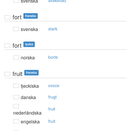
svenska
avskedad
fort
franska
svenska
stark
fort
tyska
norska
borte
fruit
franska
tjeckiska
ovoce
danska
frugt
fruit
nederländska
engelska
fruit