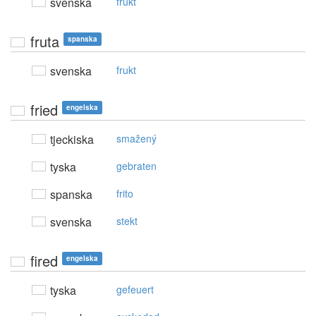
svenska
frukt
fruta
spanska
svenska
frukt
fried
engelska
tjeckiska
smažený
tyska
gebraten
spanska
frito
svenska
stekt
fired
engelska
tyska
gefeuert