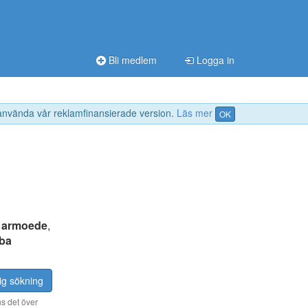
Bli medlem
Logga in
 använda vår reklamfinansierade version.
Läs mer
OK
:
armoede
,
ba
ig sökning
s det över