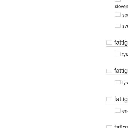
slove
sp
sv
fatt
ty
fatt
ty
fattig
en
fatig