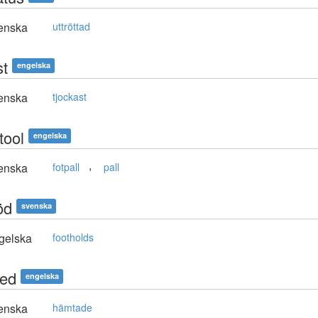
enska
uttröttad
st
engelska
enska
tjockast
tool
engelska
,
enska
fotpall
pall
öd
svenska
gelska
footholds
hed
engelska
enska
hämtade