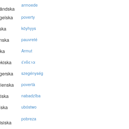
armoede
ländska
gelska
poverty
ska
köyhyys
nska
pauvreté
ska
Armut
kiska
έvδεια
gerska
szegénység
lienska
povertà
tiska
nabadzība
lska
ubóstwo
pobreza
isiska