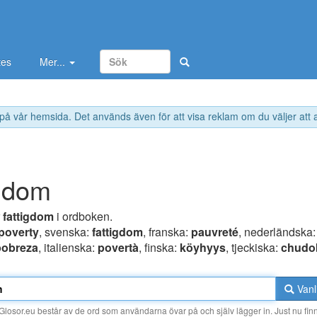
tes
Mer...
 på vår hemsida. Det används även för att visa reklam om du väljer att
igdom
r
fattigdom
i ordboken.
poverty
, svenska:
fattigdom
, franska:
pauvreté
, nederländska
pobreza
, italienska:
povertà
, finska:
köyhyys
, tjeckiska:
chudo
Vanl
losor.eu består av de ord som användarna övar på och själv lägger in. Just nu finn