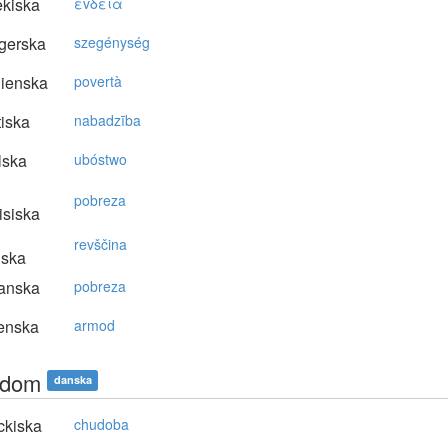
kiska
έvδεια
gerska
szegénység
lienska
povertà
tiska
nabadzība
lska
ubóstwo
pobreza
isiska
revščina
nska
anska
pobreza
enska
armod
igdom
danska
ckiska
chudoba