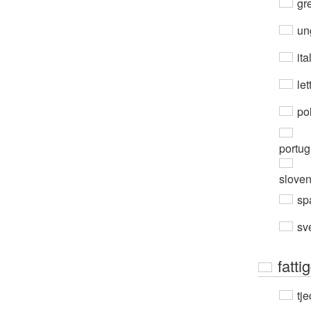
gre
un
ita
let
po
portug
slove
sp
sv
fatt
tje