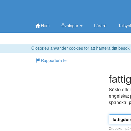
Hem
Övningar
Lärare
Talsyn
Glosor.eu använder cookies för att hantera ditt besök
Rapportera fel
fatt
Sökte efte
engelska:
spanska:
Ordboken på G