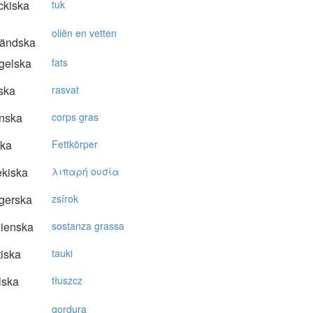
ckiska
tuk
oliën en vetten
ländska
gelska
fats
ska
rasvat
nska
corps gras
ska
Fettkörper
kiska
λιπαρή oυσία
gerska
zsírok
lienska
sostanza grassa
tiska
tauki
lska
tłuszcz
gordura