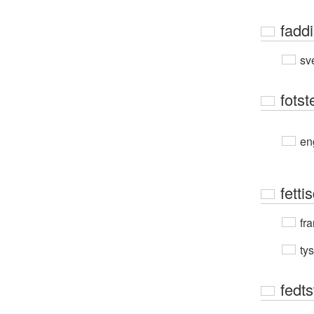
faddi
sv
fotst
en
fett
fra
ty
fedts