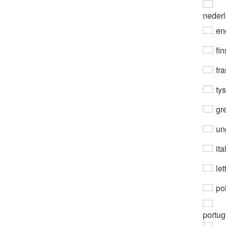
neder
en
fin
fra
ty
gre
un
ita
let
po
portug