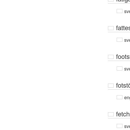
sv
fatte
sv
foots
sv
fotst
en
fetc
sv