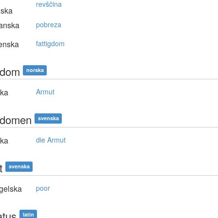
revščina
nska
anska
pobreza
enska
fattigdom
igdom
norska
ska
Armut
igdomen
svenska
ska
die Armut
t
svenska
gelska
poor
atus
latin