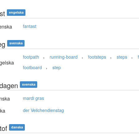
st
engelska
enska
fantast
eg
svenska
,
,
,
,
footpath
running-board
footsteps
steps
gelska
,
footboard
step
isdagen
svenska
nska
mardi gras
ska
der Veilchendienstag
tof
danska