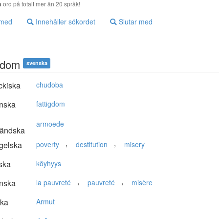
a
ord på totalt mer än 20 språk!
 med
Innehåller sökordet
Slutar med
igdom
svenska
ckiska
chudoba
nska
fattigdom
armoede
ländska
,
,
gelska
poverty
destitution
misery
ska
köyhyys
,
,
nska
la pauvreté
pauvreté
misère
ska
Armut