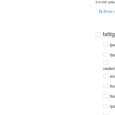
210 000 unik
Börjar
fatt
tje
da
neder
en
fin
fra
ty