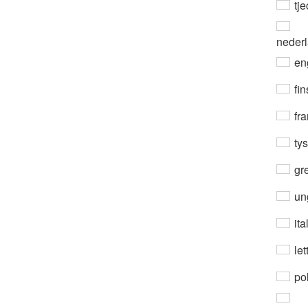
tje
neder
en
fin
fra
ty
gre
un
ita
let
po