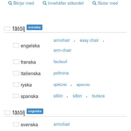
Börjar med
Innehåller sökordet
Slutar med
fåtölj
svenska
,
,
armchair
easy chair
engelska
arm-chair
franska
fauteuil
italienska
poltrona
,
ryska
кpecлo
кресло
,
,
spanska
sillón
sillon
butaca
fåtölj
engelska
svenska
armchair