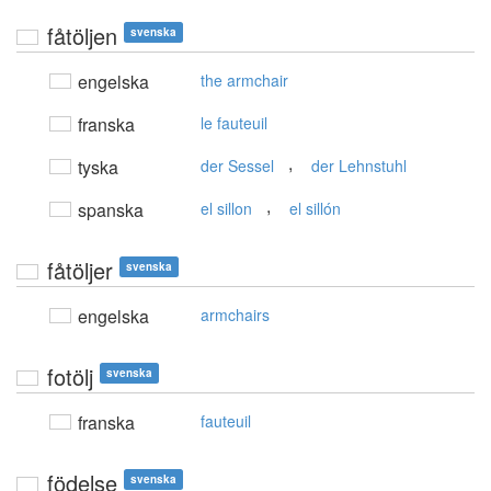
fåtöljen
svenska
engelska
the armchair
franska
le fauteuil
,
tyska
der Sessel
der Lehnstuhl
,
spanska
el sillon
el sillón
fåtöljer
svenska
engelska
armchairs
fotölj
svenska
franska
fauteuil
födelse
svenska