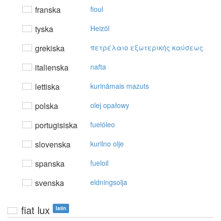
franska
fioul
tyska
Heizöl
grekiska
πετρέλαιo εξωτερικής καύσεως
italienska
nafta
lettiska
kurināmais mazuts
polska
olej opałowy
portugisiska
fuelóleo
slovenska
kurilno olje
spanska
fueloil
svenska
eldningsolja
fiat lux
latin