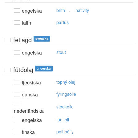
,
engelska
birth
nativity
latin
partus
fetlagd
svenska
engelska
stout
fűtőolaj
ungerska
tjeckiska
topný olej
danska
fyringsolie
stookolie
nederländska
engelska
fuel oil
finska
polttoöljy