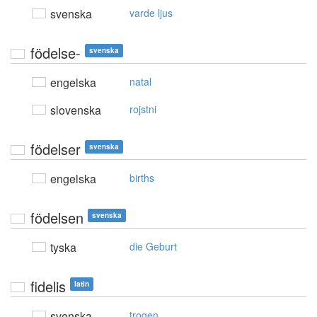
svenska
varde ljus
födelse-
svenska
engelska
natal
slovenska
rojstni
födelser
svenska
engelska
births
födelsen
svenska
tyska
die Geburt
fidelis
latin
svenska
trogen