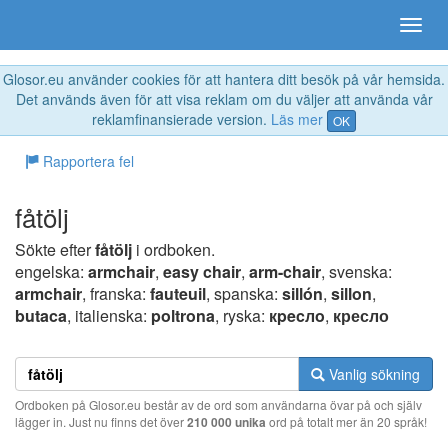
Glosor.eu använder cookies för att hantera ditt besök på vår hemsida.
Det används även för att visa reklam om du väljer att använda vår
reklamfinansierade version.
Läs mer
OK
Rapportera fel
fåtölj
Sökte efter
fåtölj
i ordboken.
engelska:
armchair
,
easy chair
,
arm-chair
, svenska:
armchair
, franska:
fauteuil
, spanska:
sillón
,
sillon
,
butaca
, italienska:
poltrona
, ryska:
кpecлo
,
кресло
Vanlig sökning
Ordboken på Glosor.eu består av de ord som användarna övar på och själv
lägger in. Just nu finns det över
210 000 unika
ord på totalt mer än 20 språk!