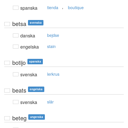
,
spanska
tienda
boutique
betsa
svenska
danska
bejdse
engelska
stain
botijo
spanska
svenska
lerkrus
beats
engelska
svenska
slår
beteg
ungerska