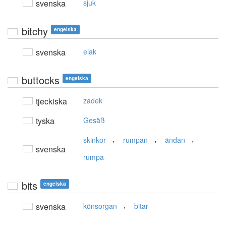
svenska
sjuk
bitchy
engelska
svenska
elak
buttocks
engelska
tjeckiska
zadek
tyska
Gesäß
,
,
,
skinkor
rumpan
ändan
svenska
rumpa
bits
engelska
,
svenska
könsorgan
bitar