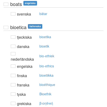
boats
engelska
svenska
båtar
bioetica
italienska
tjeckiska
bioetika
danska
bioetik
bio-ethiek
nederländska
engelska
bio-ethics
finska
bioetiikka
franska
bioéthique
tyska
Bioethik
grekiska
βιoηθική