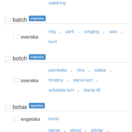
satkäring
batch
engelska
,
,
,
,
hög
parti
omgång
sats
svenska
bunt
botch
engelska
,
,
,
pannkaka
röra
sabba
,
,
svenska
förstöra
slarva bort
,
schabbla bort
klanta till
botas
spanska
engelska
boots
,
,
,
känga
stövel
stövlar