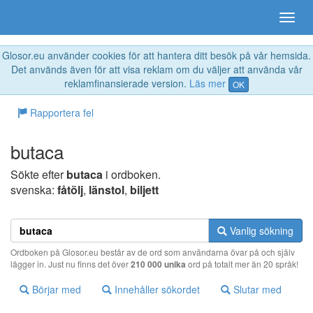
Glosor.eu använder cookies för att hantera ditt besök på vår hemsida.
Det används även för att visa reklam om du väljer att använda vår
reklamfinansierade version.
Läs mer
OK
Rapportera fel
butaca
Sökte efter
butaca
i ordboken.
svenska:
fåtölj
,
länstol
,
biljett
Vanlig sökning
Ordboken på Glosor.eu består av de ord som användarna övar på och själv
lägger in. Just nu finns det över
210 000 unika
ord på totalt mer än 20 språk!
Börjar med
Innehåller sökordet
Slutar med