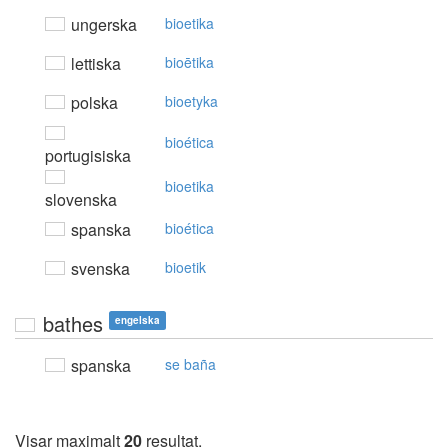
ungerska
bioetika
lettiska
bioētika
polska
bioetyka
bioética
portugisiska
bioetika
slovenska
spanska
bioética
svenska
bioetik
bathes
engelska
spanska
se baña
Visar maximalt
20
resultat.