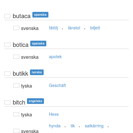
butaca
spanska
,
,
svenska
fåtölj
länstol
biljett
botica
spanska
svenska
apotek
butikk
norska
tyska
Geschäft
bitch
engelska
tyska
Hexe
,
,
,
hynda
tik
satkärring
svenska