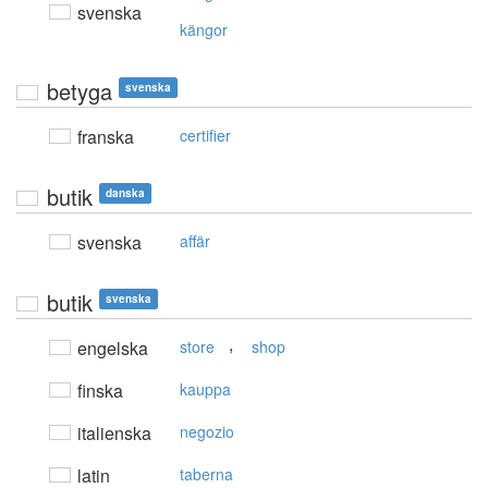
svenska
kängor
betyga
svenska
franska
certifier
butik
danska
svenska
affär
butik
svenska
,
engelska
store
shop
finska
kauppa
italienska
negozio
latin
taberna