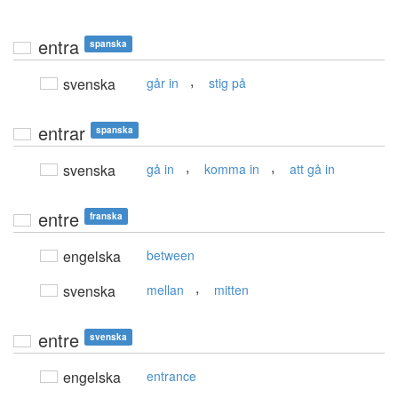
entra
spanska
,
svenska
går in
stig på
entrar
spanska
,
,
svenska
gå in
komma in
att gå in
entre
franska
engelska
between
,
svenska
mellan
mitten
entre
svenska
engelska
entrance