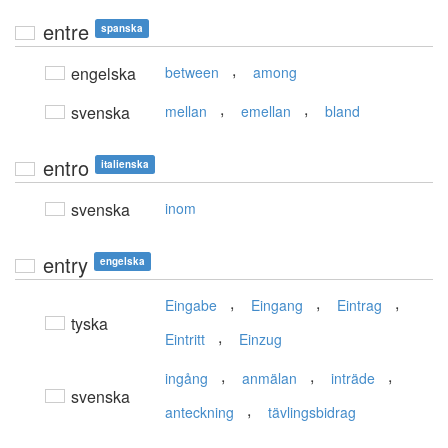
entre
spanska
,
engelska
between
among
,
,
svenska
mellan
emellan
bland
entro
italienska
svenska
inom
entry
engelska
,
,
,
Eingabe
Eingang
Eintrag
tyska
,
Eintritt
Einzug
,
,
,
ingång
anmälan
inträde
svenska
,
anteckning
tävlingsbidrag