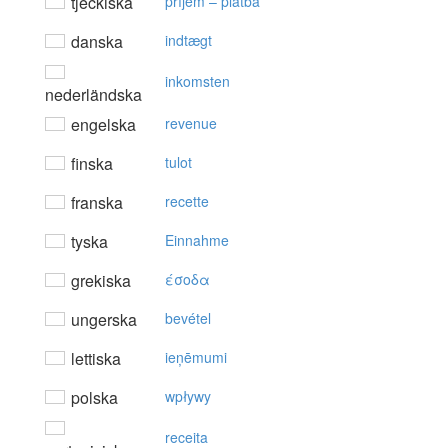
tjeckiska
příjem – platba
danska
indtægt
inkomsten
nederländska
engelska
revenue
finska
tulot
franska
recette
tyska
Einnahme
grekiska
έσoδα
ungerska
bevétel
lettiska
ieņēmumi
polska
wpływy
receita