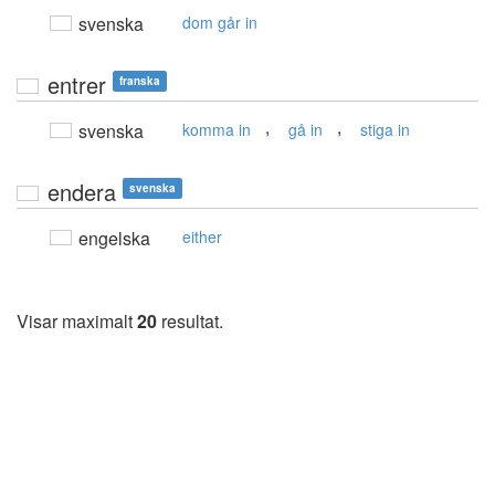
svenska
dom går in
entrer
franska
,
,
svenska
komma in
gå in
stiga in
endera
svenska
engelska
either
Visar maximalt
20
resultat.