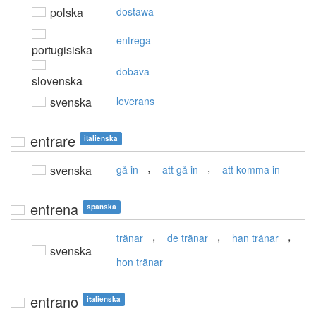
polska
dostawa
entrega
portugisiska
dobava
slovenska
svenska
leverans
entrare
italienska
,
,
svenska
gå in
att gå in
att komma in
entrena
spanska
,
,
,
tränar
de tränar
han tränar
svenska
hon tränar
entrano
italienska