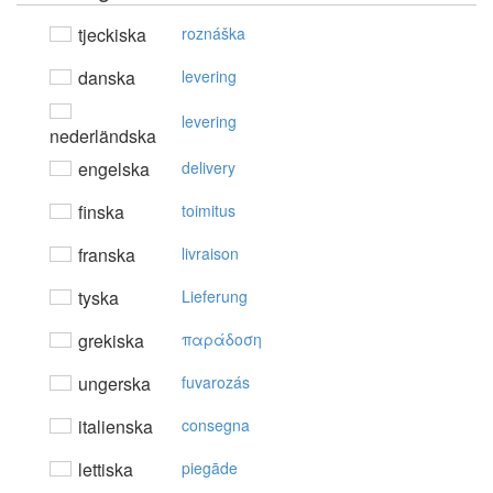
tjeckiska
roznáška
danska
levering
levering
nederländska
engelska
delivery
finska
toimitus
franska
livraison
tyska
Lieferung
grekiska
παράδoση
ungerska
fuvarozás
italienska
consegna
lettiska
piegāde