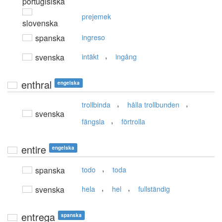
portugisiska
prejemek
slovenska
spanska
ingreso
,
svenska
intäkt
ingång
enthral
engelska
,
,
trollbinda
hålla trollbunden
svenska
,
fängsla
förtrolla
entire
engelska
,
spanska
todo
toda
,
,
svenska
hela
hel
fullständig
entrega
spanska