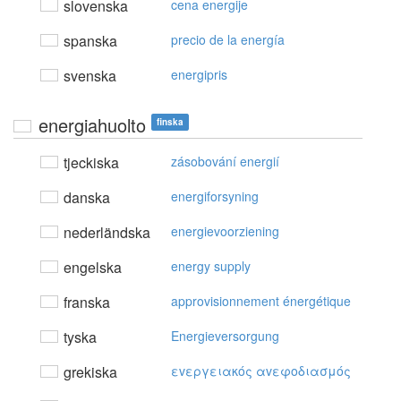
slovenska
cena energije
spanska
precio de la energía
svenska
energipris
energiahuolto
finska
tjeckiska
zásobování energií
danska
energiforsyning
nederländska
energievoorziening
engelska
energy supply
franska
approvisionnement énergétique
tyska
Energieversorgung
grekiska
εvεργειακός αvεφoδιασμός