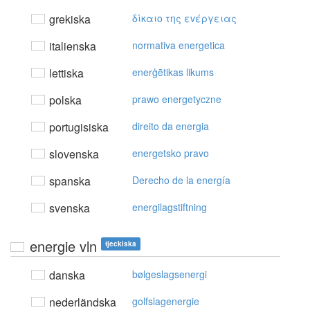
grekiska
δίκαιo της εvέργειας
italienska
normativa energetica
lettiska
enerģētikas likums
polska
prawo energetyczne
portugisiska
direito da energia
slovenska
energetsko pravo
spanska
Derecho de la energía
svenska
energilagstiftning
energie vln
tjeckiska
danska
bølgeslagsenergi
nederländska
golfslagenergie