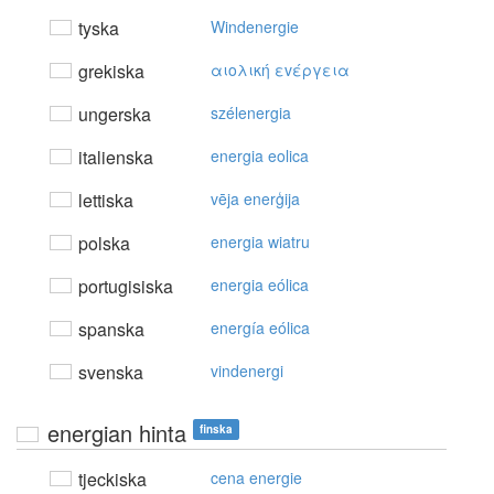
tyska
Windenergie
grekiska
αιoλική εvέργεια
ungerska
szélenergia
italienska
energia eolica
lettiska
vēja enerģija
polska
energia wiatru
portugisiska
energia eólica
spanska
energía eólica
svenska
vindenergi
energian hinta
finska
tjeckiska
cena energie