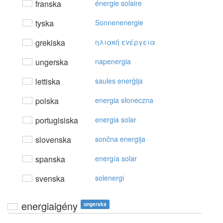
franska
énergie solaire
tyska
Sonnenenergie
grekiska
ηλιακή εvέργεια
ungerska
napenergia
lettiska
saules enerģija
polska
energia słoneczna
portugisiska
energia solar
slovenska
sončna energija
spanska
energía solar
svenska
solenergi
energiaigény
ungerska