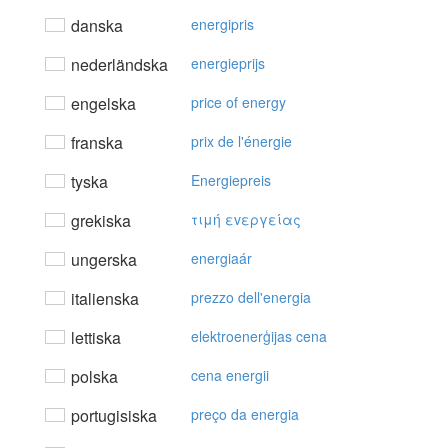
danska
energipris
nederländska
energieprijs
engelska
price of energy
franska
prix de l'énergie
tyska
Energiepreis
grekiska
τιμή εvεργείας
ungerska
energiaár
italienska
prezzo dell'energia
lettiska
elektroenerģijas cena
polska
cena energii
portugisiska
preço da energia