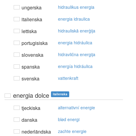
ungerska
hidraulikus energia
italienska
energia idraulica
lettiska
hidrauliskā enerģija
portugisiska
energia hidráulica
slovenska
hidravlična energija
spanska
energía hidráulica
svenska
vattenkraft
energia dolce
italienska
tjeckiska
alternativní energie
danska
blød energi
nederländska
zachte energie