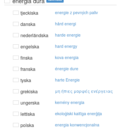
energia dura
tjeckiska
energie z pevných paliv
danska
hård energi
nederländska
harde energie
engelska
hard energy
finska
kova energia
franska
énergie dure
tyska
harte Energie
grekiska
μη ήπιες μoρφές εvέργειας
ungerska
kemény energia
lettiska
ekoloģiski kaitīga enerģija
polska
energia konwencjonalna