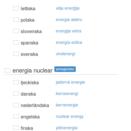
lettiska
vēja enerģija
polska
energia wiatru
slovenska
energija vetra
spanska
energía eólica
svenska
vindenergi
energia nuclear
portugisiska
tjeckiska
jaderná energie
danska
kerneenergi
nederländska
kernenergie
engelska
nuclear energy
finska
ydinenergia