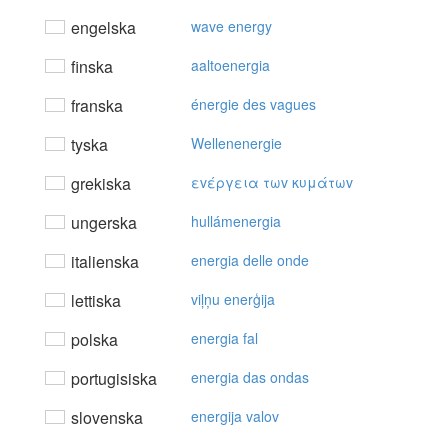
engelska
wave energy
finska
aaltoenergia
franska
énergie des vagues
tyska
Wellenenergie
grekiska
εvέργεια τωv κυμάτωv
ungerska
hullámenergia
italienska
energia delle onde
lettiska
viļņu enerģija
polska
energia fal
portugisiska
energia das ondas
slovenska
energija valov