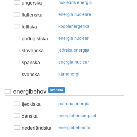
ungerska
nukleáris energia
italienska
energia nucleare
lettiska
kodolenerģētika
portugisiska
energia nuclear
slovenska
jedrska energija
spanska
energía nuclear
svenska
kärnenergi
energibehov
svenska
tjeckiska
potřeba energie
danska
energiefterspørgsel
nederländska
energiebehoefte