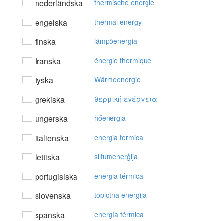
nederländska
thermische energie
engelska
thermal energy
finska
lämpöenergia
franska
énergie thermique
tyska
Wärmeenergie
grekiska
θερμική εvέργεια
ungerska
hőenergia
italienska
energia termica
lettiska
siltumenerģija
portugisiska
energia térmica
slovenska
toplotna energija
spanska
energía térmica