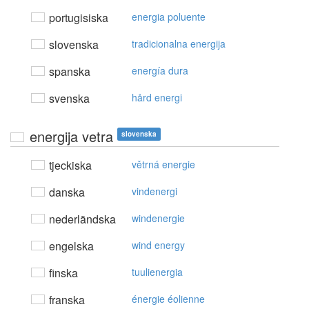
portugisiska
energia poluente
slovenska
tradicionalna energija
spanska
energía dura
svenska
hård energi
energija vetra
slovenska
tjeckiska
větrná energie
danska
vindenergi
nederländska
windenergie
engelska
wind energy
finska
tuulienergia
franska
énergie éolienne