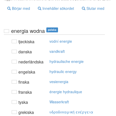
Börjar med
Innehåller sökordet
Slutar med
energia wodna
polska
tjeckiska
vodní energie
danska
vandkraft
nederländska
hydraulische energie
engelska
hydraulic energy
finska
vesienergia
franska
énergie hydraulique
tyska
Wasserkraft
grekiska
υδρoδυvαμική εvέργεια