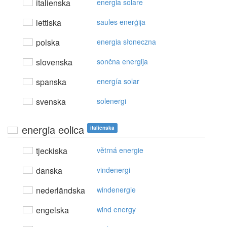
italienska
energia solare
lettiska
saules enerģija
polska
energia słoneczna
slovenska
sončna energija
spanska
energía solar
svenska
solenergi
energia eolica
italienska
tjeckiska
větrná energie
danska
vindenergi
nederländska
windenergie
engelska
wind energy