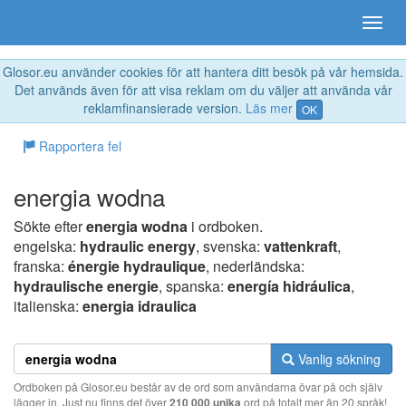
Glosor.eu använder cookies för att hantera ditt besök på vår hemsida.
Det används även för att visa reklam om du väljer att använda vår
reklamfinansierade version.
Läs mer
OK
Rapportera fel
energia wodna
Sökte efter
energia wodna
i ordboken.
engelska:
hydraulic energy
, svenska:
vattenkraft
,
franska:
énergie hydraulique
, nederländska:
hydraulische energie
, spanska:
energía hidráulica
,
italienska:
energia idraulica
Vanlig sökning
Ordboken på Glosor.eu består av de ord som användarna övar på och själv
lägger in. Just nu finns det över
210 000 unika
ord på totalt mer än 20 språk!