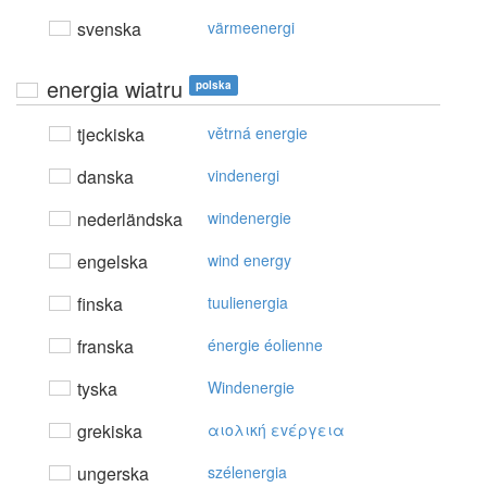
svenska
värmeenergi
energia wiatru
polska
tjeckiska
větrná energie
danska
vindenergi
nederländska
windenergie
engelska
wind energy
finska
tuulienergia
franska
énergie éolienne
tyska
Windenergie
grekiska
αιoλική εvέργεια
ungerska
szélenergia