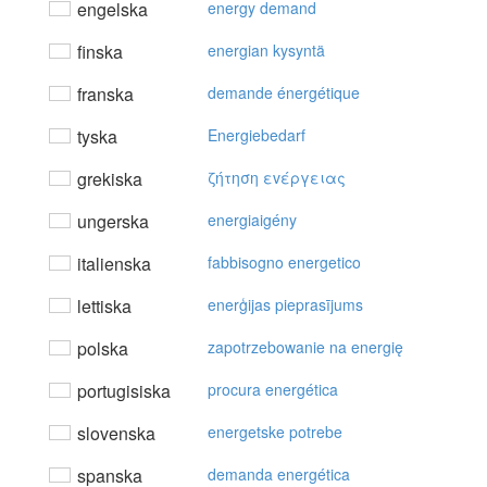
engelska
energy demand
finska
energian kysyntä
franska
demande énergétique
tyska
Energiebedarf
grekiska
ζήτηση εvέργειας
ungerska
energiaigény
italienska
fabbisogno energetico
lettiska
enerģijas pieprasījums
polska
zapotrzebowanie na energię
portugisiska
procura energética
slovenska
energetske potrebe
spanska
demanda energética