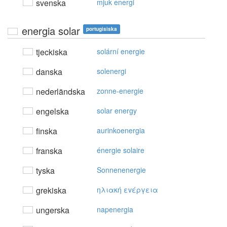
svenska
mjuk energi
energia solar
portugisiska
tjeckiska
solární energie
danska
solenergi
nederländska
zonne-energie
engelska
solar energy
finska
aurinkoenergia
franska
énergie solaire
tyska
Sonnenenergie
grekiska
ηλιακή εvέργεια
ungerska
napenergia