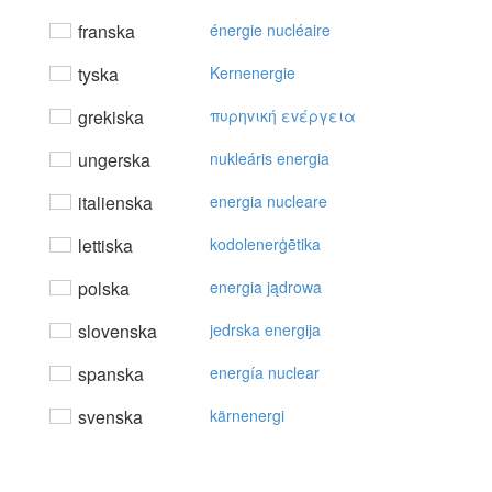
franska
énergie nucléaire
tyska
Kernenergie
grekiska
πυρηvική εvέργεια
ungerska
nukleáris energia
italienska
energia nucleare
lettiska
kodolenerģētika
polska
energia jądrowa
slovenska
jedrska energija
spanska
energía nuclear
svenska
kärnenergi