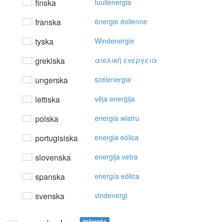
finska
tuulienergia
franska
énergie éolienne
tyska
Windenergie
grekiska
αιoλική εvέργεια
ungerska
szélenergia
lettiska
vēja enerģija
polska
energia wiatru
portugisiska
energia eólica
slovenska
energija vetra
spanska
energía eólica
svenska
vindenergi
italienska