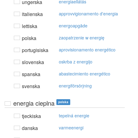
ungerska
energiaellátás
italienska
approvvigionamento d'energia
lettiska
energoapgāde
polska
zaopatrzenie w energię
portugisiska
aprovisionamento energético
slovenska
oskrba z energijo
spanska
abastecimiento energético
svenska
energiförsörjning
energia cieplna
polska
tjeckiska
tepelná energie
danska
varmeenergi