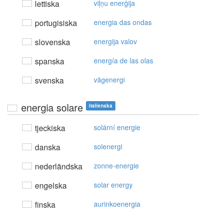
lettiska
viļņu enerģija
portugisiska
energia das ondas
slovenska
energija valov
spanska
energía de las olas
svenska
vågenergi
energia solare
italienska
tjeckiska
solární energie
danska
solenergi
nederländska
zonne-energie
engelska
solar energy
finska
aurinkoenergia