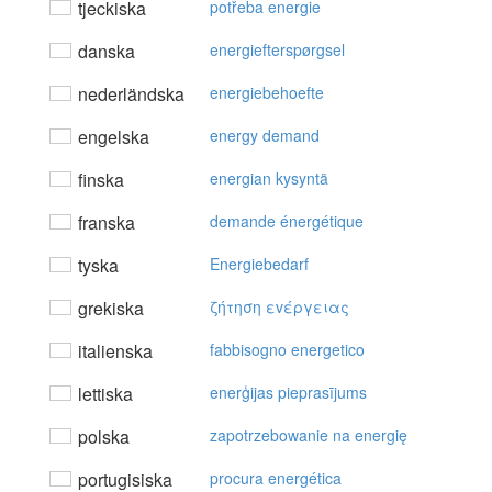
tjeckiska
potřeba energie
danska
energiefterspørgsel
nederländska
energiebehoefte
engelska
energy demand
finska
energian kysyntä
franska
demande énergétique
tyska
Energiebedarf
grekiska
ζήτηση εvέργειας
italienska
fabbisogno energetico
lettiska
enerģijas pieprasījums
polska
zapotrzebowanie na energię
portugisiska
procura energética