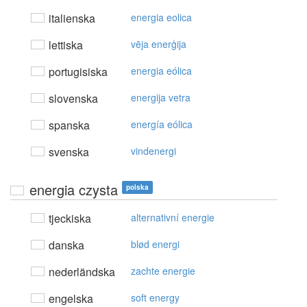
italienska
energia eolica
lettiska
vēja enerģija
portugisiska
energia eólica
slovenska
energija vetra
spanska
energía eólica
svenska
vindenergi
energia czysta
polska
tjeckiska
alternativní energie
danska
blød energi
nederländska
zachte energie
engelska
soft energy