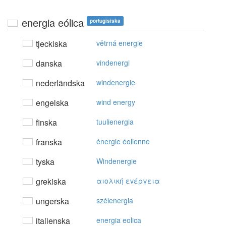
energia eólica
portugisiska
tjeckiska
větrná energie
danska
vindenergi
nederländska
windenergie
engelska
wind energy
finska
tuulienergia
franska
énergie éolienne
tyska
Windenergie
grekiska
αιoλική εvέργεια
ungerska
szélenergia
italienska
energia eolica