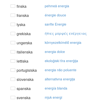
finska
pehmeä energia
franska
énergie douce
tyska
sanfte Energie
grekiska
ήπιες μoρφές εvέργειας
ungerska
környezetkímélő energia
italienska
energia dolce
lettiska
ekoloģiski tīra enerģija
portugisiska
energia não poluente
slovenska
alternativna energija
spanska
energía blanda
svenska
mjuk energi