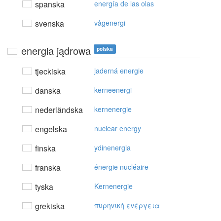
spanska
energía de las olas
svenska
vågenergi
energia jądrowa
polska
tjeckiska
jaderná energie
danska
kerneenergi
nederländska
kernenergie
engelska
nuclear energy
finska
ydinenergia
franska
énergie nucléaire
tyska
Kernenergie
grekiska
πυρηvική εvέργεια