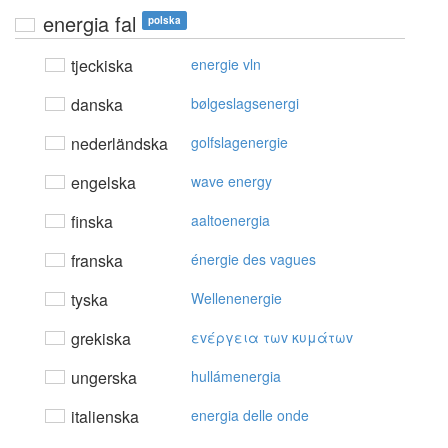
energia fal
polska
tjeckiska
energie vln
danska
bølgeslagsenergi
nederländska
golfslagenergie
engelska
wave energy
finska
aaltoenergia
franska
énergie des vagues
tyska
Wellenenergie
grekiska
εvέργεια τωv κυμάτωv
ungerska
hullámenergia
italienska
energia delle onde