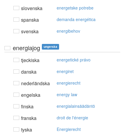
slovenska
energetske potrebe
spanska
demanda energética
svenska
energibehov
energiajog
ungerska
tjeckiska
energetické právo
danska
energiret
nederländska
energierecht
engelska
energy law
finska
energialainsäädäntö
franska
droit de l'énergie
tyska
Energierecht