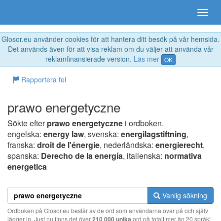
Glosor.eu använder cookies för att hantera ditt besök på vår hemsida.
Det används även för att visa reklam om du väljer att använda vår
reklamfinansierade version.
Läs mer
OK
Rapportera fel
prawo energetyczne
Sökte efter
prawo energetyczne
i ordboken.
engelska:
energy law
, svenska:
energilagstiftning
,
franska:
droit de l'énergie
, nederländska:
energierecht
,
spanska:
Derecho de la energía
, italienska:
normativa
energetica
Vanlig sökning
Ordboken på Glosor.eu består av de ord som användarna övar på och själv
lägger in. Just nu finns det över
210 000 unika
ord på totalt mer än 20 språk!