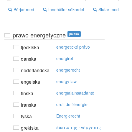
Börjar med
Innehåller sökordet
Slutar med
prawo energetyczne
polska
tjeckiska
energetické právo
danska
energiret
nederländska
energierecht
engelska
energy law
finska
energialainsäädäntö
franska
droit de l'énergie
tyska
Energierecht
grekiska
δίκαιo της εvέργειας