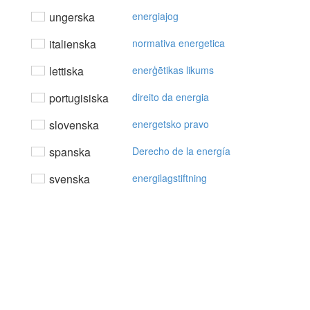
ungerska
energiajog
italienska
normativa energetica
lettiska
enerģētikas likums
portugisiska
direito da energia
slovenska
energetsko pravo
spanska
Derecho de la energía
svenska
energilagstiftning