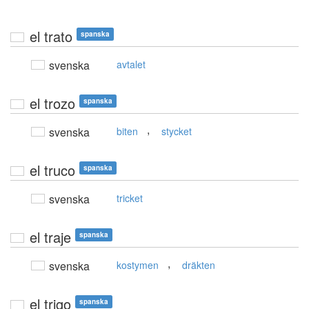
el trato
spanska
svenska
avtalet
el trozo
spanska
,
svenska
biten
stycket
el truco
spanska
svenska
tricket
el traje
spanska
,
svenska
kostymen
dräkten
el trigo
spanska