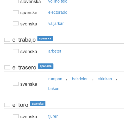
slovenska
volilno telo
spanska
electorado
svenska
väljarkår
el trabajo
spanska
svenska
arbetet
el trasero
spanska
,
,
,
rumpan
bakdelen
skinkan
svenska
baken
el toro
spanska
svenska
tjuren