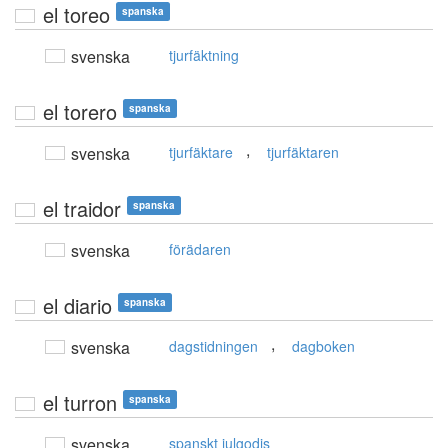
el toreo
spanska
svenska
tjurfäktning
el torero
spanska
,
svenska
tjurfäktare
tjurfäktaren
el traidor
spanska
svenska
förädaren
el diario
spanska
,
svenska
dagstidningen
dagboken
el turron
spanska
svenska
spanskt julgodis