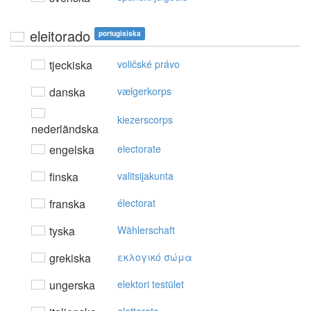
eleitorado
portugisiska
tjeckiska
voličské právo
danska
vælgerkorps
kiezerscorps
nederländska
engelska
electorate
finska
valitsijakunta
franska
électorat
tyska
Wählerschaft
grekiska
εκλoγικό σώμα
ungerska
elektori testület