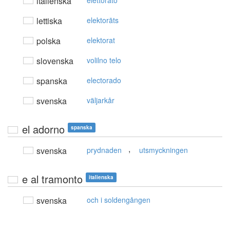
italienska
elettorato
lettiska
elektorāts
polska
elektorat
slovenska
volilno telo
spanska
electorado
svenska
väljarkår
el adorno
spanska
,
svenska
prydnaden
utsmyckningen
e al tramonto
italienska
svenska
och i soldengången