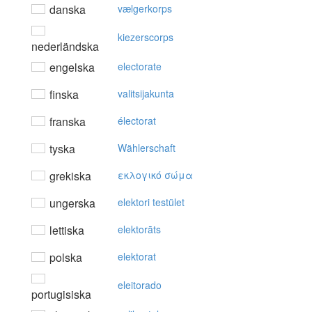
danska
vælgerkorps
kiezerscorps
nederländska
engelska
electorate
finska
valitsijakunta
franska
électorat
tyska
Wählerschaft
grekiska
εκλoγικό σώμα
ungerska
elektori testület
lettiska
elektorāts
polska
elektorat
eleitorado
portugisiska