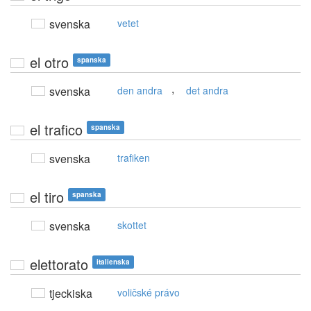
svenska
vetet
el otro
spanska
,
svenska
den andra
det andra
el trafico
spanska
svenska
trafiken
el tiro
spanska
svenska
skottet
elettorato
italienska
tjeckiska
voličské právo