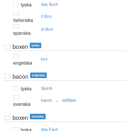
tyska
das Buch
il libro
italienska
el libro
spanska
boxen
tyska
box
engelska
bacon
engelska
tyska
Speck
,
bacon
sidfläsk
svenska
boxen
svenska
tyska
das Fach