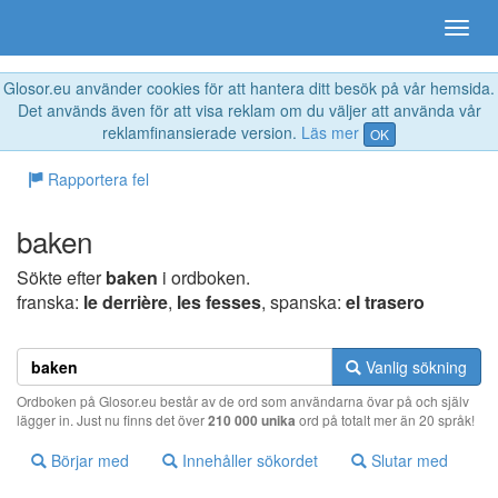
Glosor.eu använder cookies för att hantera ditt besök på vår hemsida.
Det används även för att visa reklam om du väljer att använda vår
reklamfinansierade version.
Läs mer
OK
Rapportera fel
baken
Sökte efter
baken
i ordboken.
franska:
le derrière
,
les fesses
, spanska:
el trasero
Vanlig sökning
Ordboken på Glosor.eu består av de ord som användarna övar på och själv
lägger in. Just nu finns det över
210 000 unika
ord på totalt mer än 20 språk!
Börjar med
Innehåller sökordet
Slutar med