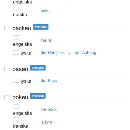
engelska
bake
norska
backen
svenska
the hill
engelska
,
tyska
der Hang -e+
der Abhang
basen
svenska
tyska
der Bass
boken
svenska
the book
engelska
le livre
franska