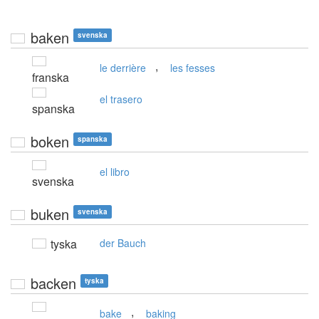
baken
svenska
,
le derrière
les fesses
franska
el trasero
spanska
boken
spanska
el libro
svenska
buken
svenska
tyska
der Bauch
backen
tyska
,
bake
baking