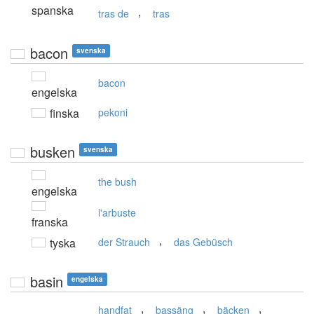
spanska
,
tras de
tras
bacon
svenska
bacon
engelska
finska
pekoni
busken
svenska
the bush
engelska
l'arbuste
franska
,
tyska
der Strauch
das Gebüsch
basin
engelska
,
,
,
handfat
bassäng
bäcken