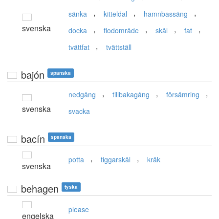
,
,
,
sänka
kitteldal
hamnbassäng
svenska
,
,
,
,
docka
flodområde
skål
fat
,
tvättfat
tvättställ
bajón
spanska
,
,
,
nedgång
tillbakagång
försämring
svenska
svacka
bacín
spanska
,
,
potta
tiggarskål
kräk
svenska
behagen
tyska
please
engelska