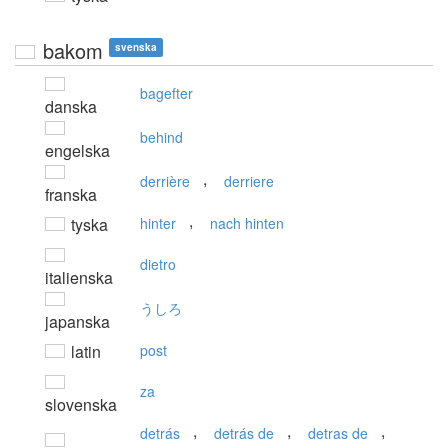
bakom
svenska
bagefter
danska
behind
engelska
,
derrière
derriere
franska
,
tyska
hinter
nach hinten
dietro
italienska
うしろ
japanska
latin
post
za
slovenska
,
,
,
detrás
detrás de
detras de