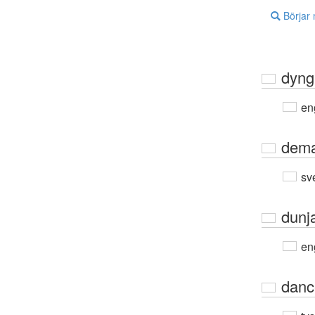
Börjar
dyng
en
dem
sv
dunj
en
danc