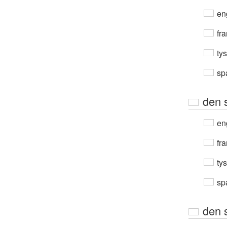
en
fra
ty
sp
den 
en
fra
ty
sp
den 