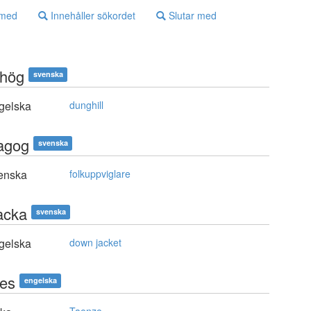
 med
Innehåller sökordet
Slutar med
hög
svenska
gelska
dunghill
agog
svenska
enska
folkuppviglare
acka
svenska
gelska
down jacket
es
engelska