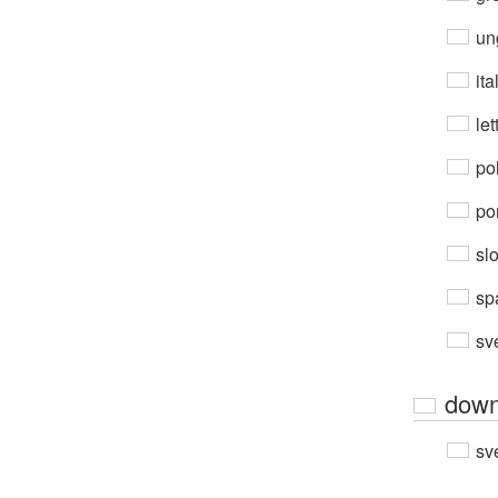
un
ita
let
po
por
sl
sp
sv
down
sv