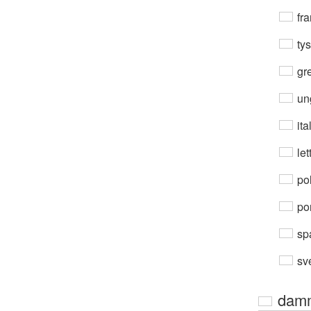
fra
ty
gre
un
ita
let
po
por
sp
sv
dam