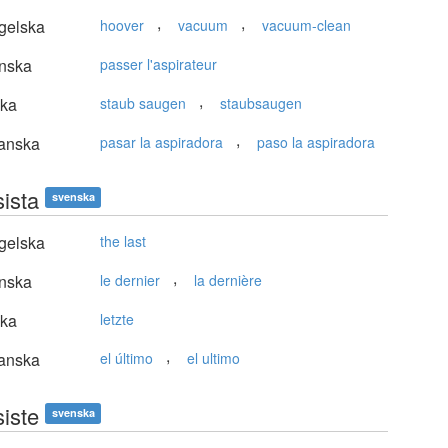
,
,
gelska
hoover
vacuum
vacuum-clean
nska
passer l'aspirateur
,
ska
staub saugen
staubsaugen
,
anska
pasar la aspiradora
paso la aspiradora
sista
svenska
gelska
the last
,
nska
le dernier
la dernière
ska
letzte
,
anska
el último
el ultimo
siste
svenska