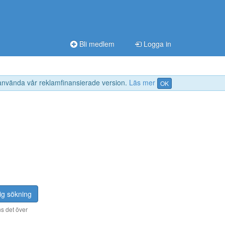
Bli medlem
Logga in
 använda vår reklamfinansierade version.
Läs mer
OK
ig sökning
s det över