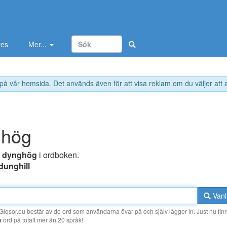
tes
Mer...
 på vår hemsida. Det används även för att visa reklam om du väljer att
ghög
r
dynghög
i ordboken.
dunghill
Vanl
losor.eu består av de ord som användarna övar på och själv lägger in. Just nu finn
a
ord på totalt mer än 20 språk!