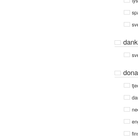
ty
sp
sv
dank
sv
dona
tje
da
ne
en
fin