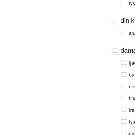
ty
din k
sp
dam
tje
da
ne
fin
fra
ty
gre