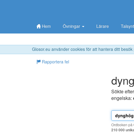
Hem
Övningar
Lärare
Talsyn
Glosor.eu använder cookies för att hantera ditt besök
Rapportera fel
dyn
Sökte efte
engelska:
Ordboken på G
210 000 unik