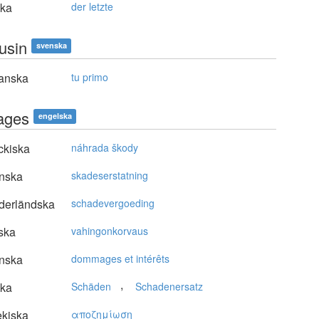
ska
der letzte
usin
svenska
anska
tu primo
ages
engelska
ckiska
náhrada škody
nska
skadeserstatning
derländska
schadevergoeding
ska
vahingonkorvaus
nska
dommages et intérêts
,
ska
Schäden
Schadenersatz
kiska
απoζημίωση