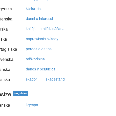
gerska
kártérítés
lienska
danni e interessi
tiska
kaitējuma atlīdzināšana
lska
naprawienie szkody
tugisiska
perdas e danos
ovenska
odškodnina
anska
daños y perjuicios
,
enska
skador
skadestånd
size
engelska
enska
krympa