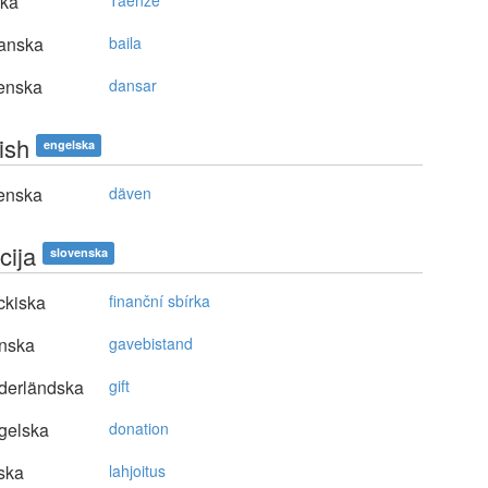
ska
Taenze
anska
baila
enska
dansar
ish
engelska
enska
däven
cija
slovenska
ckiska
finanční sbírka
nska
gavebistand
derländska
gift
gelska
donation
ska
lahjoitus