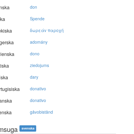
nska
don
ska
Spende
kiska
δωρεάv παρoχή
gerska
adomány
lienska
dono
tiska
ziedojums
lska
dary
tugisiska
donativo
anska
donativo
enska
gåvobistånd
msuga
svenska