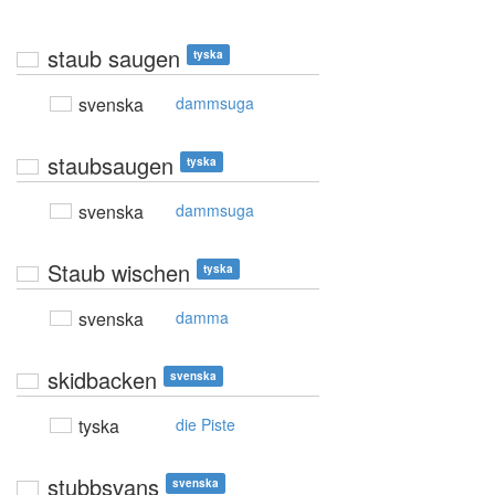
staub saugen
tyska
svenska
dammsuga
staubsaugen
tyska
svenska
dammsuga
Staub wischen
tyska
svenska
damma
skidbacken
svenska
tyska
die Piste
stubbsvans
svenska