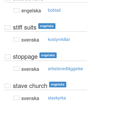
engelska
bobtail
stiff suits
engelska
svenska
kostymkillar
stoppage
engelska
svenska
arbetsnedläggelse
stave church
engelska
svenska
stavkyrka