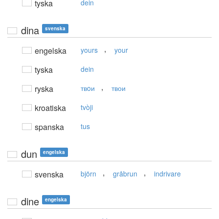
tyska
dein
dina
svenska
,
engelska
yours
your
tyska
dein
,
ryska
твoи
твои
kroatiska
tvòji
spanska
tus
dun
engelska
,
,
svenska
björn
gråbrun
indrivare
dine
engelska