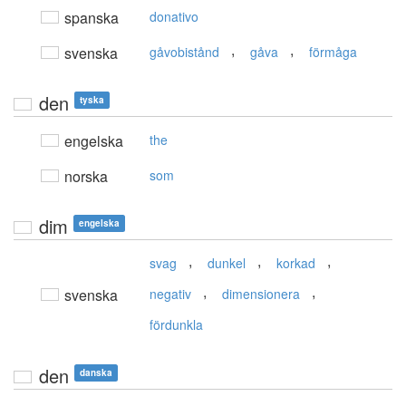
spanska
donativo
,
,
svenska
gåvobistånd
gåva
förmåga
den
tyska
engelska
the
norska
som
dim
engelska
,
,
,
svag
dunkel
korkad
,
,
svenska
negativ
dimensionera
fördunkla
den
danska