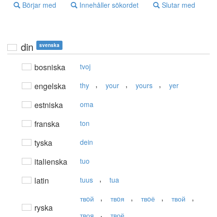
Börjar med
Innehåller sökordet
Slutar med
din
svenska
bosniska
tvoj
,
,
,
engelska
thy
your
yours
yer
estniska
oma
franska
ton
tyska
dein
italienska
tuo
,
latin
tuus
tua
,
,
,
,
твoй
твoя
твoё
твой
ryska
,
твоя
твоё