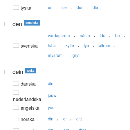
,
,
,
tyska
er
sie
der
die
den
engelska
,
,
,
,
vardagsrum
näste
ide
bo
,
,
,
,
svenska
håla
kyffe
lya
allrum
,
mysrum
gryt
dein
tyska
danska
din
jouw
nederländska
engelska
your
,
,
norska
din
di
ditt
,
,