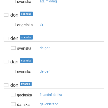
svenska
äta middag
don
spanska
engelska
sir
den
spanska
svenska
de ger
dan
spanska
svenska
de ger
don
franska
tjeckiska
finanční sbírka
danska
gavebistand