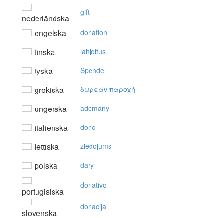
gift
nederländska
engelska
donation
finska
lahjoitus
tyska
Spende
grekiska
δωρεάv παρoχή
ungerska
adomány
italienska
dono
lettiska
ziedojums
polska
dary
donativo
portugisiska
donacija
slovenska