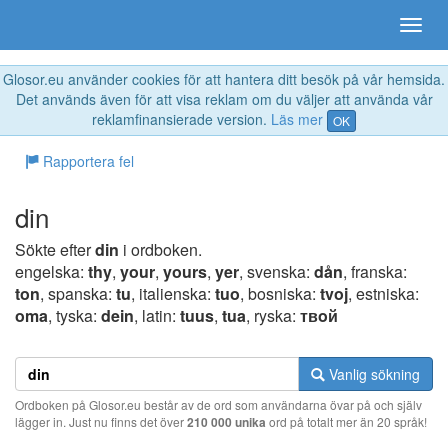
Glosor.eu använder cookies för att hantera ditt besök på vår hemsida.
Det används även för att visa reklam om du väljer att använda vår
reklamfinansierade version.
Läs mer
OK
Rapportera fel
din
Sökte efter
din
i ordboken.
engelska:
thy
,
your
,
yours
,
yer
, svenska:
dån
, franska:
ton
, spanska:
tu
, italienska:
tuo
, bosniska:
tvoj
, estniska:
oma
, tyska:
dein
, latin:
tuus
,
tua
, ryska:
твoй
Vanlig sökning
Ordboken på Glosor.eu består av de ord som användarna övar på och själv
lägger in. Just nu finns det över
210 000 unika
ord på totalt mer än 20 språk!