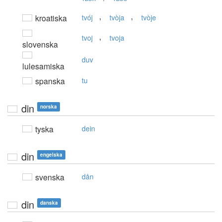
,
,
kroatiska
tvój
tvòja
tvòje
,
tvoj
tvoja
slovenska
duv
lulesamiska
spanska
tu
din
norska
tyska
dein
din
engelska
svenska
dån
din
danska