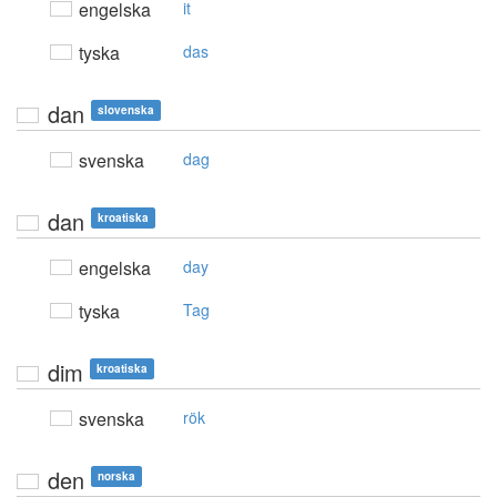
engelska
it
tyska
das
dan
slovenska
svenska
dag
dan
kroatiska
engelska
day
tyska
Tag
dim
kroatiska
svenska
rök
den
norska