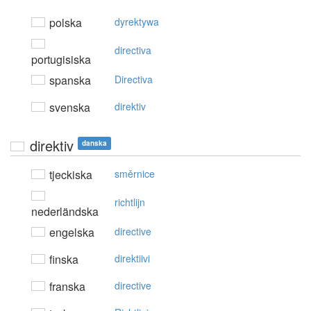
polska
dyrektywa
directiva
portugisiska
spanska
Directiva
svenska
direktiv
direktiv
danska
tjeckiska
směrnice
richtlijn
nederländska
engelska
directive
finska
direktiivi
franska
directive