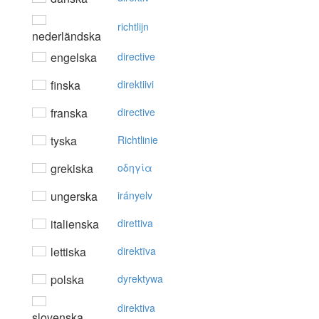
richtlijn
nederländska
engelska
directive
finska
direktiivi
franska
directive
tyska
Richtlinie
grekiska
oδηγία
ungerska
irányelv
italienska
direttiva
lettiska
direktīva
polska
dyrektywa
direktiva
slovenska