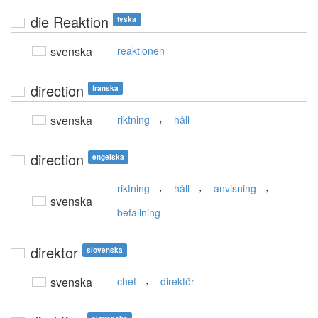
die Reaktion
tyska
svenska
reaktionen
direction
franska
,
svenska
riktning
håll
direction
engelska
,
,
,
riktning
håll
anvisning
svenska
befallning
direktor
slovenska
,
svenska
chef
direktör