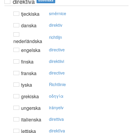
direktiva
slovenska
tjeckiska
směrnice
danska
direktiv
richtlijn
nederländska
engelska
directive
finska
direktiivi
franska
directive
tyska
Richtlinie
grekiska
oδηγία
ungerska
irányelv
italienska
direttiva
lettiska
direktīva