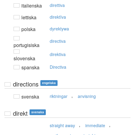
italienska
direttiva
lettiska
direktīva
polska
dyrektywa
directiva
portugisiska
direktiva
slovenska
spanska
Directiva
directions
engelska
,
svenska
riktningar
anvisning
direkt
svenska
,
,
straight away
immediate