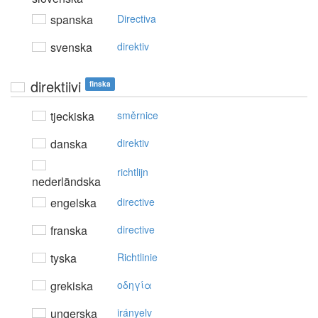
spanska
Directiva
svenska
direktiv
direktiivi
finska
tjeckiska
směrnice
danska
direktiv
richtlijn
nederländska
engelska
directive
franska
directive
tyska
Richtlinie
grekiska
oδηγία
ungerska
irányelv