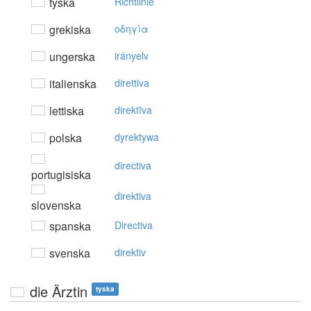
tyska
Richtlinie
grekiska
oδηγία
ungerska
irányelv
italienska
direttiva
lettiska
direktīva
polska
dyrektywa
directiva
portugisiska
direktiva
slovenska
spanska
Directiva
svenska
direktiv
die Ärztin
tyska