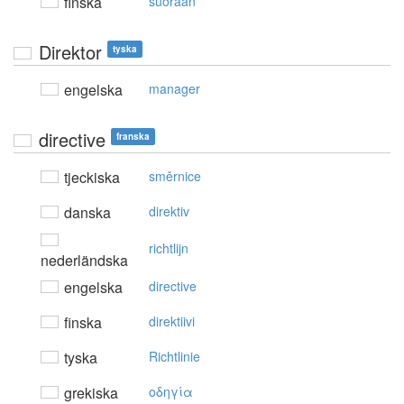
finska
suoraan
Direktor
tyska
engelska
manager
directive
franska
tjeckiska
směrnice
danska
direktiv
richtlijn
nederländska
engelska
directive
finska
direktiivi
tyska
Richtlinie
grekiska
oδηγία