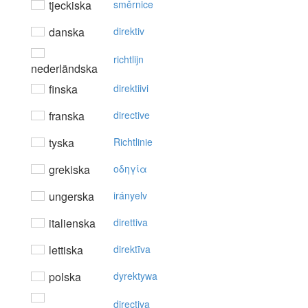
tjeckiska
směrnice
danska
direktiv
richtlijn
nederländska
finska
direktiivi
franska
directive
tyska
Richtlinie
grekiska
oδηγία
ungerska
irányelv
italienska
direttiva
lettiska
direktīva
polska
dyrektywa
directiva