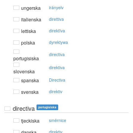
ungerska
irányelv
italienska
direttiva
lettiska
direktīva
polska
dyrektywa
directiva
portugisiska
direktiva
slovenska
spanska
Directiva
svenska
direktiv
directiva
portugisiska
tjeckiska
směrnice
danska
direktiv