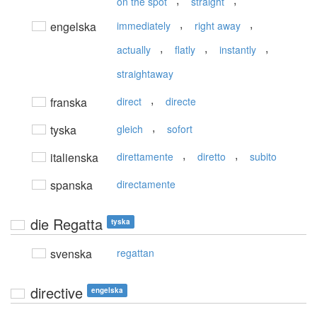
,
,
on the spot
straight
,
,
engelska
immediately
right away
,
,
,
actually
flatly
instantly
straightaway
,
franska
direct
directe
,
tyska
gleich
sofort
,
,
italienska
direttamente
diretto
subito
spanska
directamente
die Regatta
tyska
svenska
regattan
directive
engelska