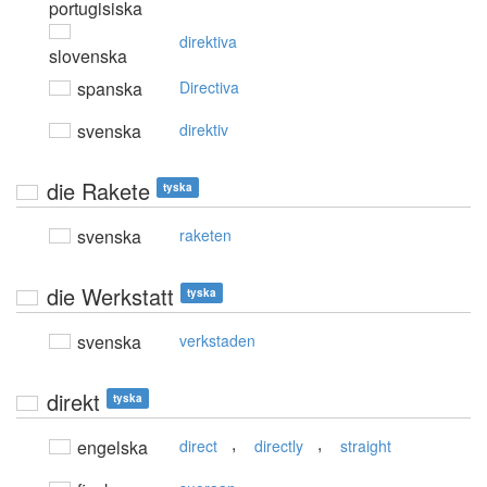
portugisiska
direktiva
slovenska
spanska
Directiva
svenska
direktiv
die Rakete
tyska
svenska
raketen
die Werkstatt
tyska
svenska
verkstaden
direkt
tyska
,
,
engelska
direct
directly
straight