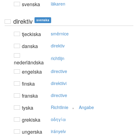
svenska
läkaren
direktiv
svenska
tjeckiska
směrnice
danska
direktiv
richtlijn
nederländska
engelska
directive
finska
direktiivi
franska
directive
,
tyska
Richtlinie
Angabe
grekiska
oδηγία
ungerska
irányelv