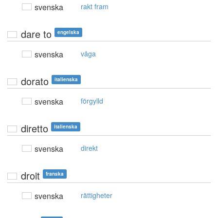
svenska
rakt fram
dare to
engelska
svenska
våga
dorato
italienska
svenska
förgylld
diretto
italienska
svenska
direkt
droit
franska
svenska
rättigheter