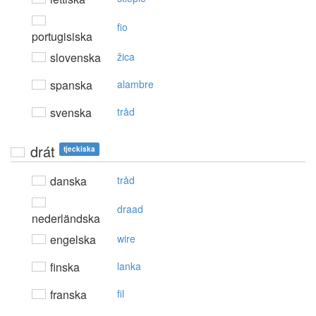
fio
portugisiska
slovenska
žica
spanska
alambre
svenska
tråd
drát
tjeckiska
danska
tråd
draad
nederländska
engelska
wire
finska
lanka
franska
fil