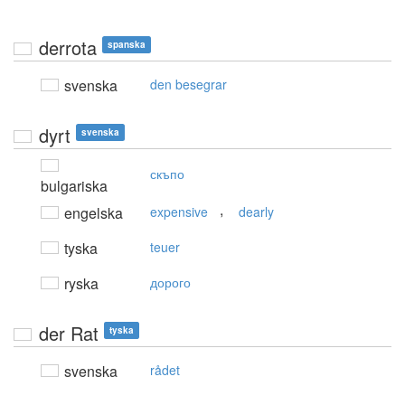
derrota
spanska
svenska
den besegrar
dyrt
svenska
скъпо
bulgariska
,
engelska
expensive
dearly
tyska
teuer
ryska
дорого
der Rat
tyska
svenska
rådet