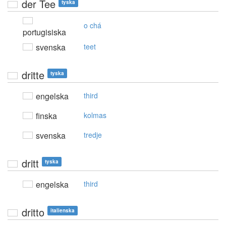
der Tee
tyska
o chá
portugisiska
svenska
teet
dritte
tyska
engelska
third
finska
kolmas
svenska
tredje
dritt
tyska
engelska
third
dritto
italienska