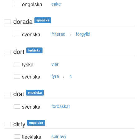
engelska
cake
dorada
spanska
,
svenska
friterad
förgylld
dört
turkiska
tyska
vier
,
svenska
fyra
4
drat
engelska
svenska
förbaskat
dirty
engelska
tjeckiska
špinavý