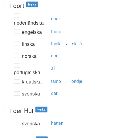
dort
tyska
daar
nederländska
engelska
there
,
finska
tuolla
siellä
norska
der
aí
portugisiska
,
kroatiska
tamo
ondje
svenska
där
der Hut
tyska
svenska
hatten