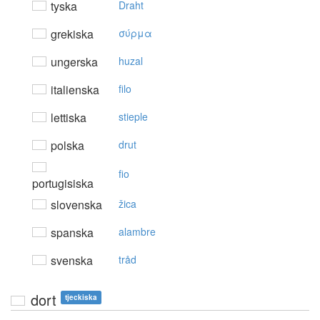
tyska
Draht
grekiska
σύρμα
ungerska
huzal
italienska
filo
lettiska
stieple
polska
drut
fio
portugisiska
slovenska
žica
spanska
alambre
svenska
tråd
dort
tjeckiska