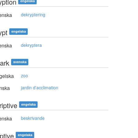
yption
engelska
enska
dekryptering
ypt
engelska
enska
dekryptera
park
svenska
gelska
zoo
nska
jardin d'acclimation
iptive
engelska
enska
beskrivande
ptive
engelska