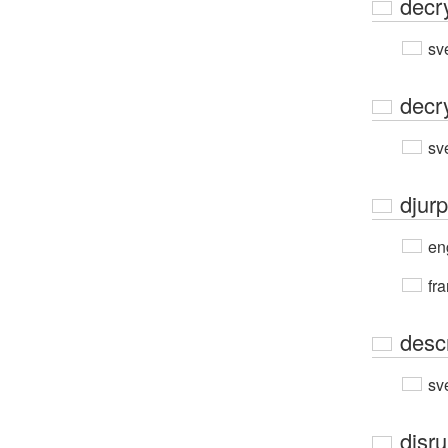
decr
sv
decr
sv
djur
en
fra
descr
sv
disru