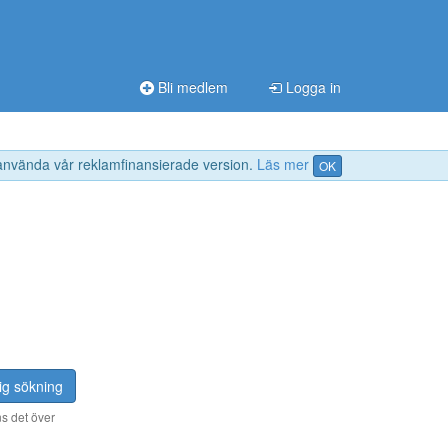
Bli medlem
Logga in
 använda vår reklamfinansierade version.
Läs mer
OK
ig sökning
s det över