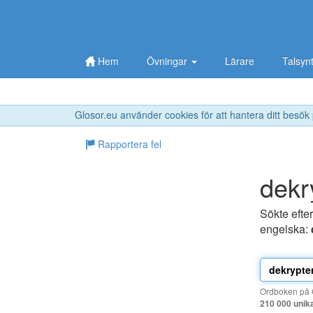
Hem
Övningar
Lärare
Talsyn
Glosor.eu använder cookies för att hantera ditt besök
Rapportera fel
dekr
Sökte efte
engelska:
Ordboken på G
210 000 unik