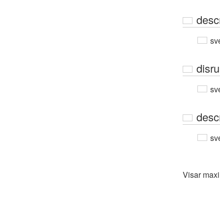
desc
sv
disru
sv
descr
sv
Visar max