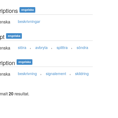
riptions
engelska
enska
beskrivningar
pt
engelska
,
,
,
enska
störa
avbryta
splittra
söndra
iption
engelska
,
,
enska
beskrivning
signalement
skildring
imalt
20
resultat.