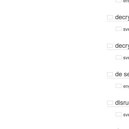
en
decr
sv
decr
sv
de s
en
disru
sv