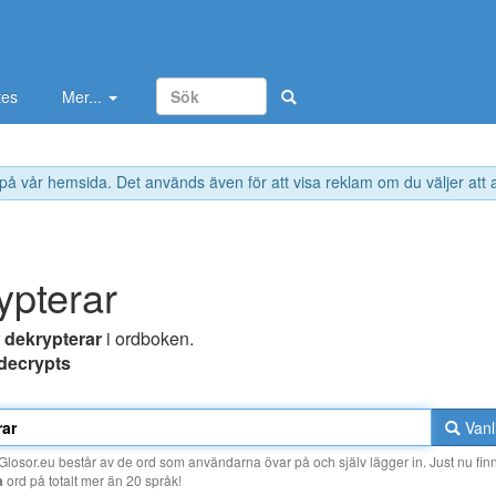
tes
Mer...
 på vår hemsida. Det används även för att visa reklam om du väljer att
ypterar
r
dekrypterar
i ordboken.
decrypts
Vanl
losor.eu består av de ord som användarna övar på och själv lägger in. Just nu finn
a
ord på totalt mer än 20 språk!