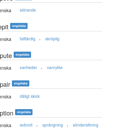
enska
störande
epit
engelska
,
enska
fallfärdig
skröplig
epute
engelska
,
enska
vanheder
vanrykte
pair
engelska
enska
dåligt skick
ption
engelska
,
,
enska
avbrott
sprängning
sönderslitning