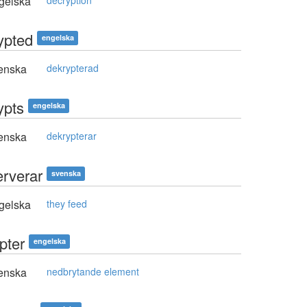
gelska
decryption
ypted
engelska
enska
dekrypterad
ypts
engelska
enska
dekrypterar
erverar
svenska
gelska
they feed
pter
engelska
enska
nedbrytande element