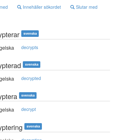
 med
Innehåller sökordet
Slutar med
ypterar
svenska
gelska
decrypts
ypterad
svenska
gelska
decrypted
yptera
svenska
gelska
decrypt
yptering
svenska