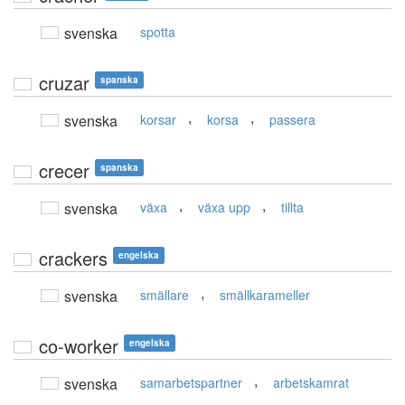
svenska
spotta
cruzar
spanska
,
,
svenska
korsar
korsa
passera
crecer
spanska
,
,
svenska
växa
växa upp
tillta
crackers
engelska
,
svenska
smällare
smällkarameller
co-worker
engelska
,
svenska
samarbetspartner
arbetskamrat