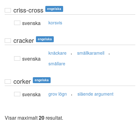
criss-cross
engelska
svenska
korsvis
cracker
engelska
,
,
knäckare
smällkaramell
svenska
smällare
corker
engelska
,
svenska
grov lögn
slående argument
Visar maximalt
20
resultat.