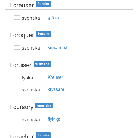
creuser
franska
svenska
gräva
croquer
franska
svenska
knapra på
cruiser
engelska
tyska
Kreuser
svenska
kryssare
cursory
engelska
svenska
flyktigt
cracher
franska