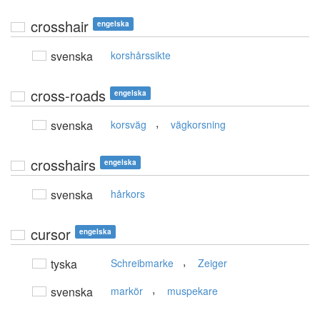
crosshair
engelska
svenska
korshårssikte
cross-roads
engelska
,
svenska
korsväg
vägkorsning
crosshairs
engelska
svenska
hårkors
cursor
engelska
,
tyska
Schreibmarke
Zeiger
,
svenska
markör
muspekare