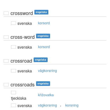
crossword
engelska
svenska
korsord
cross-word
engelska
svenska
korsord
crossroad
engelska
svenska
vägkorsning
crossroads
engelska
křižovatka
tjeckiska
,
svenska
vägkorsning
korsning