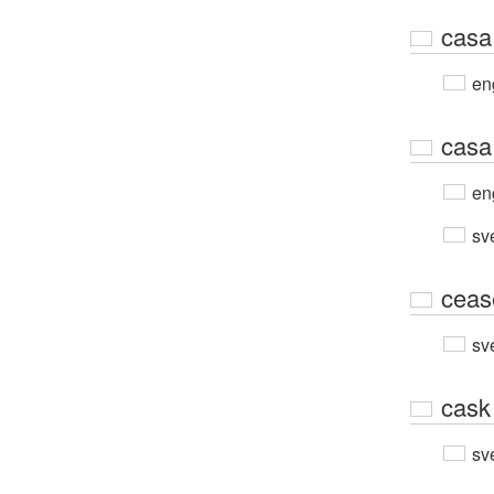
casa
en
casa
en
sv
ceas
sv
cask
sv