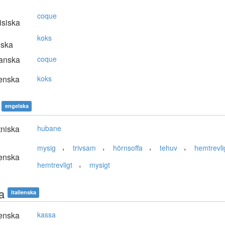
coque
isiska
koks
nska
anska
coque
enska
koks
engelska
niska
hubane
,
,
,
,
mysig
trivsam
hörnsoffa
tehuv
hemtrevli
enska
,
hemtrevligt
mysigt
a
italienska
enska
kassa