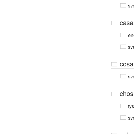
sv
casa
en
sv
cosa
sv
chos
ty
sv