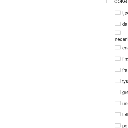
coke
tje
da
neder
en
fin
fra
ty
gre
un
let
po