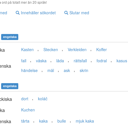
a
ord på totalt mer än 20 språk!
 med
Innehåller sökordet
Slutar med
engelska
,
,
,
ska
Kasten
Stecken
Verkleiden
Koffer
,
,
,
,
,
fall
väska
låda
rättsfall
fodral
kasus
enska
,
,
,
händelse
mål
ask
skrin
engelska
,
ckiska
dort
koláč
ska
Kuchen
,
,
,
enska
tårta
kaka
bulle
mjuk kaka