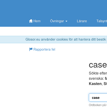
Hem
Övningar
Lärare
Talsyn
Glosor.eu använder cookies för att hantera ditt besök
Rapportera fel
case
Sökte efte
svenska:
f
Kasten
,
S
Ordboken på G