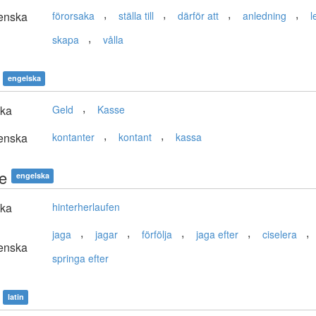
,
,
,
,
enska
förorsaka
ställa till
därför att
anledning
l
,
skapa
vålla
engelska
,
ska
Geld
Kasse
,
,
enska
kontanter
kontant
kassa
e
engelska
ska
hinterherlaufen
,
,
,
,
,
jaga
jagar
förfölja
jaga efter
ciselera
enska
springa efter
latin