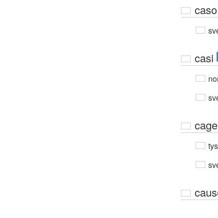
caso
sv
casi
no
sv
cage
ty
sv
caus