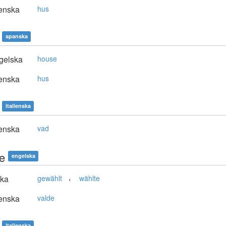
enska
hus
spanska
gelska
house
enska
hus
italienska
enska
vad
e
engelska
,
ska
gewählt
wählte
enska
valde
italienska