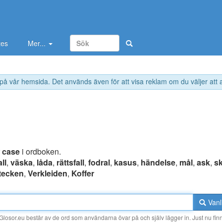
tes
Mer...
 på vår hemsida. Det används även för att visa reklam om du väljer att
r
case
i ordboken.
all
,
väska
,
låda
,
rättsfall
,
fodral
,
kasus
,
händelse
,
mål
,
ask
,
sk
tecken
,
Verkleiden
,
Koffer
Vanl
losor.eu består av de ord som användarna övar på och själv lägger in. Just nu finn