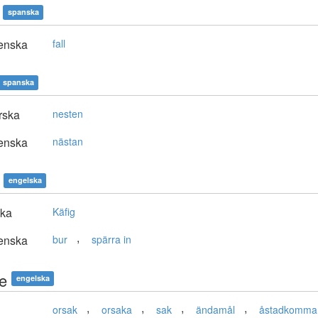
spanska
enska
fall
spanska
rska
nesten
enska
nästan
engelska
ska
Käfig
,
enska
bur
spärra in
e
engelska
,
,
,
,
orsak
orsaka
sak
ändamål
åstadkomma