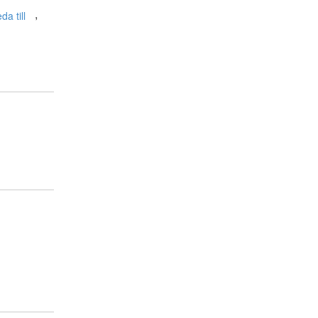
,
eda till