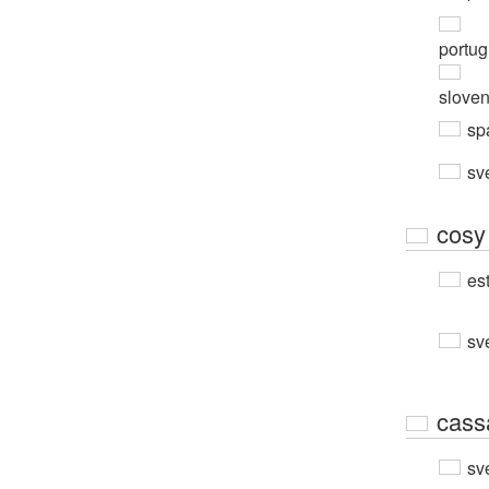
portug
slove
sp
sv
cosy
est
sv
cass
sv