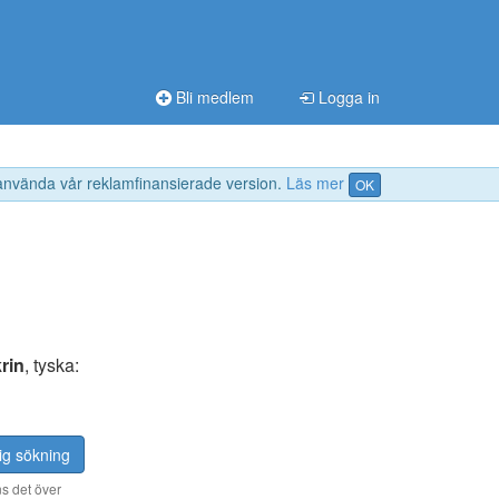
Bli medlem
Logga in
 använda vår reklamfinansierade version.
Läs mer
OK
rin
, tyska:
ig sökning
s det över