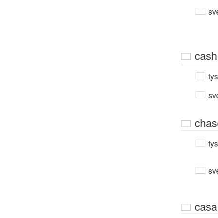
sv
cash
ty
sv
chas
ty
sv
casa