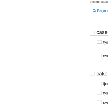
210 000 unik
Börjar
case
ty
sv
cake
tje
ty
sv