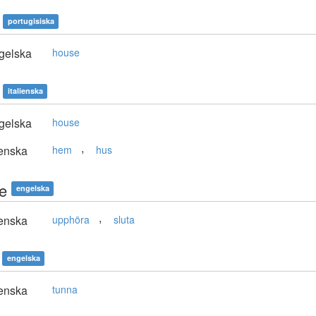
portugisiska
gelska
house
italienska
gelska
house
,
enska
hem
hus
e
engelska
,
enska
upphöra
sluta
engelska
enska
tunna