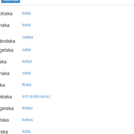
ckiska
koks
nska
koks
cokes
ländska
gelska
coke
ska
koksi
nska
coke
ska
Koks
kiska
oπτάvθρακας
gerska
koksz
tiska
kokss
lska
koks