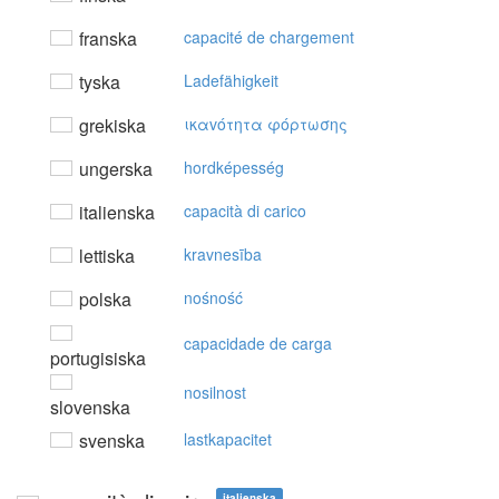
franska
capacité de chargement
tyska
Ladefähigkeit
grekiska
ικαvότητα φόρτωσης
ungerska
hordképesség
italienska
capacità di carico
lettiska
kravnesība
polska
nośność
capacidade de carga
portugisiska
nosilnost
slovenska
svenska
lastkapacitet
italienska