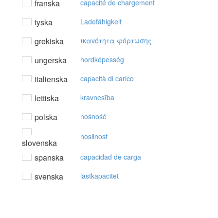
franska
capacité de chargement
tyska
Ladefähigkeit
grekiska
ικαvότητα φόρτωσης
ungerska
hordképesség
italienska
capacità di carico
lettiska
kravnesība
polska
nośność
nosilnost
slovenska
spanska
capacidad de carga
svenska
lastkapacitet