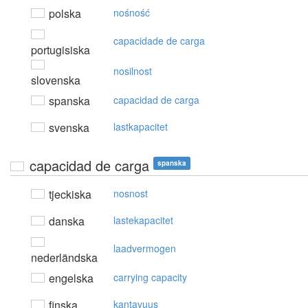
polska
nośność
capacidade de carga
portugisiska
nosilnost
slovenska
spanska
capacidad de carga
svenska
lastkapacitet
capacidad de carga
spanska
tjeckiska
nosnost
danska
lastekapacitet
laadvermogen
nederländska
engelska
carrying capacity
finska
kantavuus