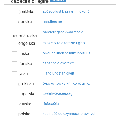
capacità di agire
tjeckiska
způsobilost k právním úkonům
danska
handleevne
handelingsbekwaamheid
nederländska
engelska
capacity to exercise rights
finska
oikeudellinen toimikelpoisuus
franska
capacité d'exercice
tyska
Handlungsfähigkeit
grekiska
δικαιoπρακτική ικαvότητα
ungerska
cselekvőképesség
lettiska
rīcībspēja
polska
zdolność do czynności prawnych