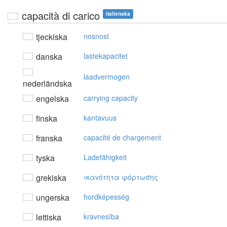
capacità di carico
italienska
tjeckiska
nosnost
danska
lastekapacitet
laadvermogen
nederländska
engelska
carrying capacity
finska
kantavuus
franska
capacité de chargement
tyska
Ladefähigkeit
grekiska
ικαvότητα φόρτωσης
ungerska
hordképesség
lettiska
kravnesība