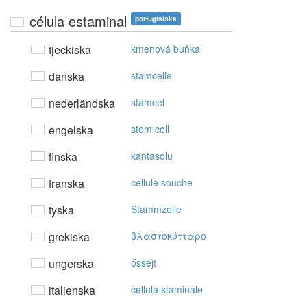
célula estaminal
portugisiska
tjeckiska
kmenová buňka
danska
stamcelle
nederländska
stamcel
engelska
stem cell
finska
kantasolu
franska
cellule souche
tyska
Stammzelle
grekiska
βλαστoκύτταρo
ungerska
őssejt
italienska
cellula staminale