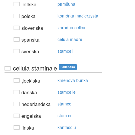
lettiska
pirmšūna
polska
komórka macierzysta
slovenska
zarodna celica
spanska
célula madre
svenska
stamcell
cellula staminale
italienska
tjeckiska
kmenová buňka
danska
stamcelle
nederländska
stamcel
engelska
stem cell
finska
kantasolu