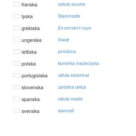
franska
cellule souche
tyska
Stammzelle
grekiska
βλαστoκύτταρo
ungerska
őssejt
lettiska
pirmšūna
polska
komórka macierzysta
portugisiska
célula estaminal
slovenska
zarodna celica
spanska
célula madre
svenska
stamcell