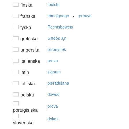
finska
todiste
,
franska
témoignage
preuve
tyska
Rechtsbeweis
grekiska
απόδειξη
ungerska
bizonyíték
italienska
prova
latin
signum
lettiska
pierādīšana
polska
dowód
prova
portugisiska
dokaz
slovenska