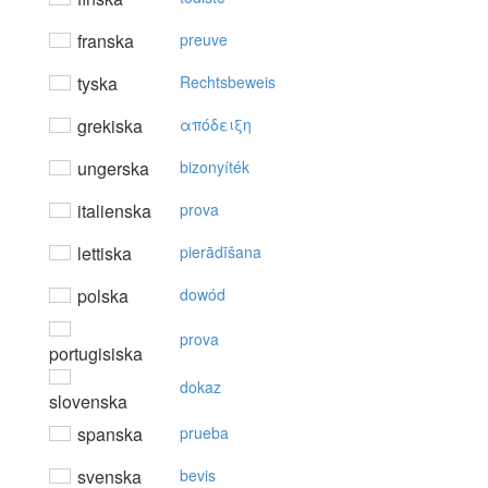
franska
preuve
tyska
Rechtsbeweis
grekiska
απόδειξη
ungerska
bizonyíték
italienska
prova
lettiska
pierādīšana
polska
dowód
prova
portugisiska
dokaz
slovenska
spanska
prueba
svenska
bevis