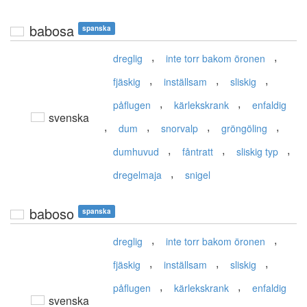
babosa
spanska
,
,
dreglig
inte torr bakom öronen
,
,
,
fjäskig
inställsam
sliskig
,
,
påflugen
kärlekskrank
enfaldig
svenska
,
,
,
,
dum
snorvalp
gröngöling
,
,
,
dumhuvud
fåntratt
sliskig typ
,
dregelmaja
snigel
baboso
spanska
,
,
dreglig
inte torr bakom öronen
,
,
,
fjäskig
inställsam
sliskig
,
,
påflugen
kärlekskrank
enfaldig
svenska