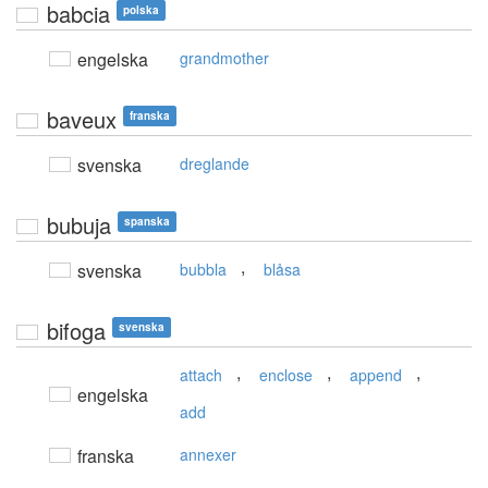
babcia
polska
engelska
grandmother
baveux
franska
svenska
dreglande
bubuja
spanska
,
svenska
bubbla
blåsa
bifoga
svenska
,
,
,
attach
enclose
append
engelska
add
franska
annexer