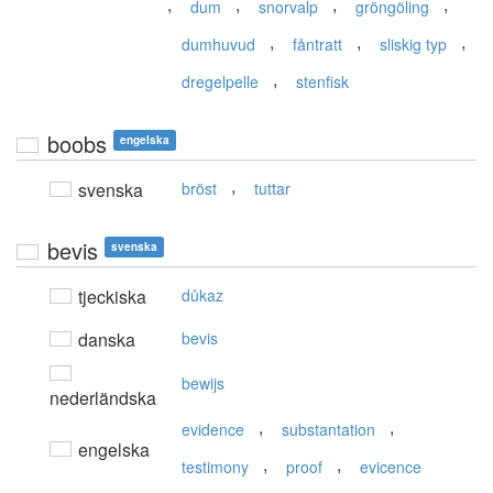
,
,
,
,
dum
snorvalp
gröngöling
,
,
,
dumhuvud
fåntratt
sliskig typ
,
dregelpelle
stenfisk
boobs
engelska
,
svenska
bröst
tuttar
bevis
svenska
tjeckiska
důkaz
danska
bevis
bewijs
nederländska
,
,
evidence
substantation
engelska
,
,
testimony
proof
evicence