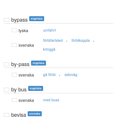
bypass
engelska
tyska
umfahrt
,
,
förbifartsled
förbikoppla
svenska
kringgå
by-pass
engelska
,
svenska
gå förbi
sidoväg
by bus
engelska
svenska
med buss
bevisa
svenska