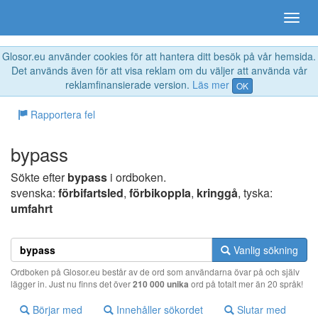
Glosor.eu använder cookies för att hantera ditt besök på vår hemsida.
Det används även för att visa reklam om du väljer att använda vår
reklamfinansierade version.
Läs mer
OK
Rapportera fel
bypass
Sökte efter
bypass
i ordboken.
svenska:
förbifartsled
,
förbikoppla
,
kringgå
, tyska:
umfahrt
Vanlig sökning
Ordboken på Glosor.eu består av de ord som användarna övar på och själv
lägger in. Just nu finns det över
210 000 unika
ord på totalt mer än 20 språk!
Börjar med
Innehåller sökordet
Slutar med