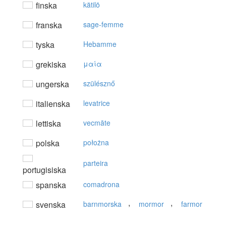
finska
kätilö
franska
sage-femme
tyska
Hebamme
grekiska
μαία
ungerska
szülésznő
italienska
levatrice
lettiska
vecmāte
polska
położna
parteira
portugisiska
spanska
comadrona
,
,
svenska
barnmorska
mormor
farmor