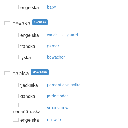
engelska
baby
bevaka
svenska
,
engelska
watch
guard
franska
garder
tyska
bewachen
babica
slovenska
tjeckiska
porodní asistentka
danska
jordemoder
vroedvrouw
nederländska
engelska
midwife