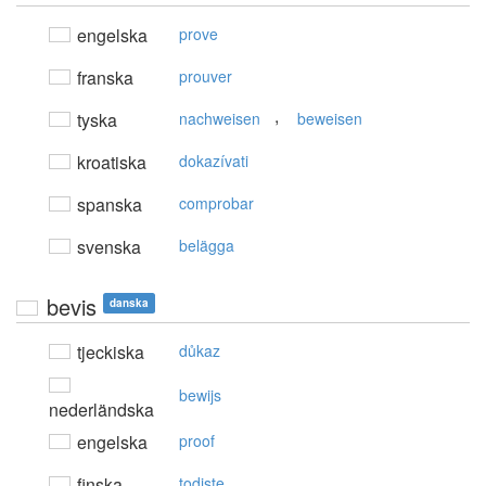
engelska
prove
franska
prouver
,
tyska
nachweisen
beweisen
kroatiska
dokazívati
spanska
comprobar
svenska
belägga
bevis
danska
tjeckiska
důkaz
bewijs
nederländska
engelska
proof
finska
todiste