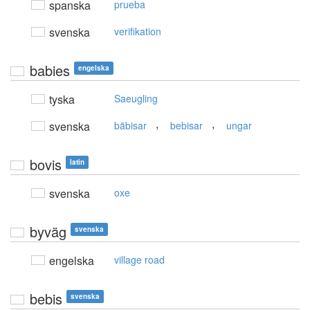
spanska
prueba
svenska
verifikation
babies
engelska
tyska
Saeugling
,
,
svenska
bäbisar
bebisar
ungar
bovis
latin
svenska
oxe
byväg
svenska
engelska
village road
bebis
svenska