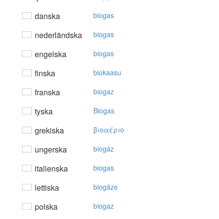
danska
biogas
nederländska
biogas
engelska
biogas
finska
biokaasu
franska
biogaz
tyska
Biogas
grekiska
βιoαέριo
ungerska
biogáz
italienska
biogas
lettiska
biogāze
polska
biogaz