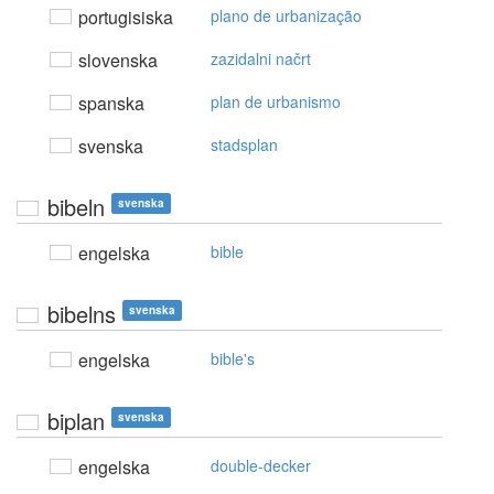
portugisiska
plano de urbanização
slovenska
zazidalni načrt
spanska
plan de urbanismo
svenska
stadsplan
bibeln
svenska
engelska
bible
bibelns
svenska
engelska
bible's
biplan
svenska
engelska
double-decker