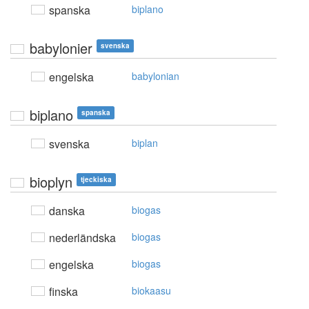
spanska
biplano
babylonier
svenska
engelska
babylonian
biplano
spanska
svenska
biplan
bioplyn
tjeckiska
danska
biogas
nederländska
biogas
engelska
biogas
finska
biokaasu