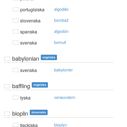
portugisiska
algodão
slovenska
bombaž
spanska
algodón
svenska
bomull
babylonian
engelska
svenska
babylonier
baffling
engelska
tyska
verwundern
bioplin
slovenska
tjeckiska
bioplyn