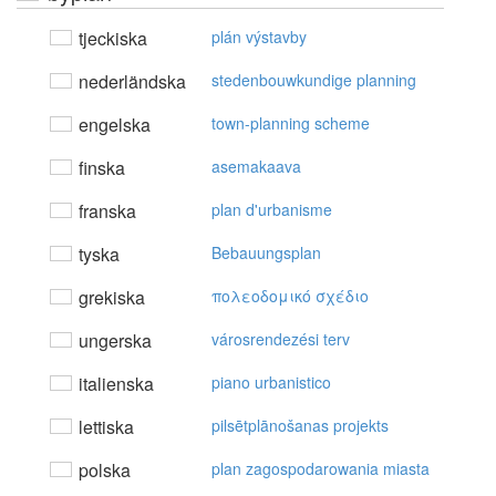
tjeckiska
plán výstavby
nederländska
stedenbouwkundige planning
engelska
town-planning scheme
finska
asemakaava
franska
plan d'urbanisme
tyska
Bebauungsplan
grekiska
πoλεoδoμικό σχέδιo
ungerska
városrendezési terv
italienska
piano urbanistico
lettiska
pilsētplānošanas projekts
polska
plan zagospodarowania miasta