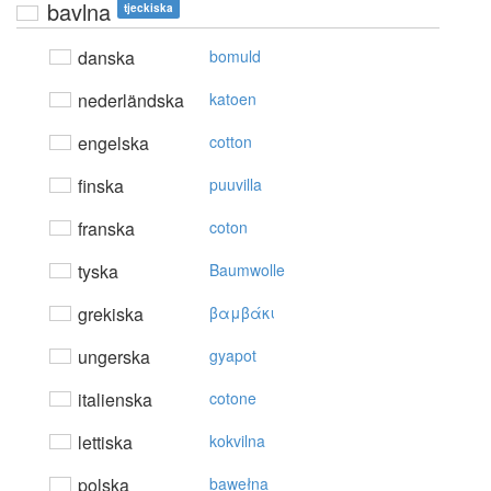
bavlna
tjeckiska
danska
bomuld
nederländska
katoen
engelska
cotton
finska
puuvilla
franska
coton
tyska
Baumwolle
grekiska
βαμβάκι
ungerska
gyapot
italienska
cotone
lettiska
kokvilna
polska
bawełna