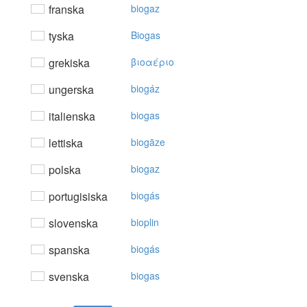
franska
biogaz
tyska
Biogas
grekiska
βιoαέριo
ungerska
biogáz
italienska
biogas
lettiska
biogāze
polska
biogaz
portugisiska
biogás
slovenska
bioplin
spanska
biogás
svenska
biogas