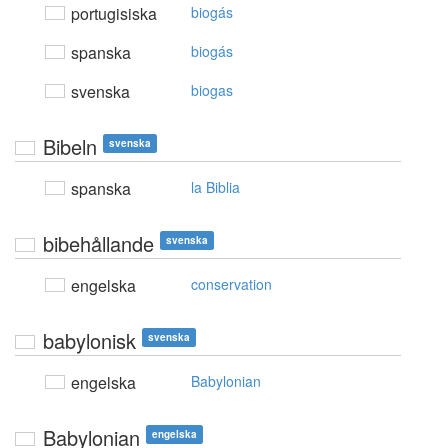
portugisiska
biogás
spanska
biogás
svenska
biogas
Bibeln
svenska
spanska
la Biblia
bibehållande
svenska
engelska
conservation
babylonisk
svenska
engelska
Babylonian
Babylonian
engelska