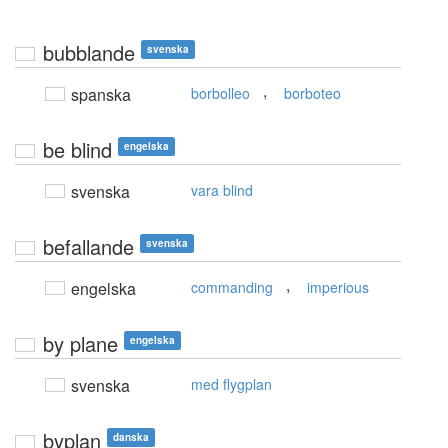
bubblande
svenska
,
spanska
borbolleo
borboteo
be blind
engelska
svenska
vara blind
befallande
svenska
,
engelska
commanding
imperious
by plane
engelska
svenska
med flygplan
byplan
danska