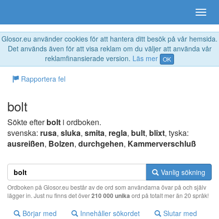
Glosor.eu använder cookies för att hantera ditt besök på vår hemsida.
Det används även för att visa reklam om du väljer att använda vår
reklamfinansierade version.
Läs mer
OK
Rapportera fel
bolt
Sökte efter
bolt
i ordboken.
svenska:
rusa
,
sluka
,
smita
,
regla
,
bult
,
blixt
, tyska:
ausreißen
,
Bolzen
,
durchgehen
,
Kammerverschluß
Vanlig sökning
Ordboken på Glosor.eu består av de ord som användarna övar på och själv
lägger in. Just nu finns det över
210 000 unika
ord på totalt mer än 20 språk!
Börjar med
Innehåller sökordet
Slutar med