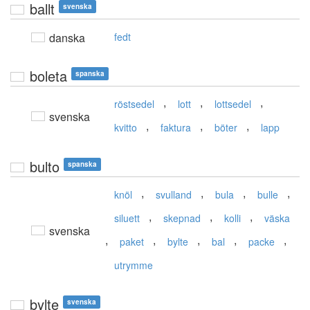
ballt
svenska
danska
fedt
boleta
spanska
,
,
,
röstsedel
lott
lottsedel
svenska
,
,
,
kvitto
faktura
böter
lapp
bulto
spanska
,
,
,
,
knöl
svulland
bula
bulle
,
,
,
siluett
skepnad
kolli
väska
svenska
,
,
,
,
,
paket
bylte
bal
packe
utrymme
bylte
svenska