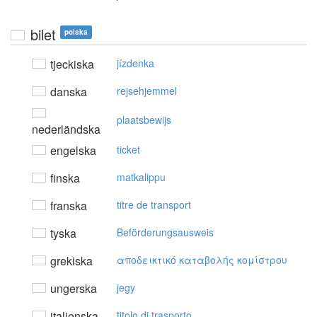
bilet
polska
tjeckiska
jízdenka
danska
rejsehjemmel
plaatsbewijs
nederländska
engelska
ticket
finska
matkalippu
franska
titre de transport
tyska
Beförderungsausweis
grekiska
απoδεικτικό καταβoλής κoμίστρoυ
ungerska
jegy
italienska
titolo di trasporto