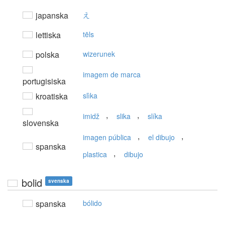
japanska
え
lettiska
tēls
polska
wizerunek
imagem de marca
portugisiska
kroatiska
slìka
,
,
imidž
slika
slíka
slovenska
,
,
imagen pública
el dibujo
spanska
,
plastica
dibujo
bolid
svenska
spanska
bólido