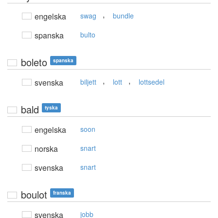
,
engelska
swag
bundle
spanska
bulto
boleto
spanska
,
,
svenska
biljett
lott
lottsedel
bald
tyska
engelska
soon
norska
snart
svenska
snart
boulot
franska
svenska
jobb