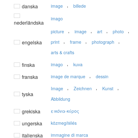
,
danska
image
billede
imago
nederländska
,
,
,
,
picture
image
art
photo
,
,
,
engelska
print
frame
photograph
arts & crafts
,
finska
imago
kuva
,
franska
image de marque
dessin
,
,
,
Image
Zeichnen
Kunst
tyska
Abbildung
grekiska
εικόvα-κύρoς
ungerska
közmegítélés
italienska
immagine di marca