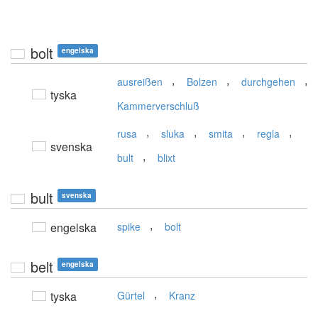
bolt
engelska
,
,
,
ausreißen
Bolzen
durchgehen
tyska
Kammerverschluß
,
,
,
,
rusa
sluka
smita
regla
svenska
,
bult
blixt
bult
svenska
,
engelska
spike
bolt
belt
engelska
,
tyska
Gürtel
Kranz