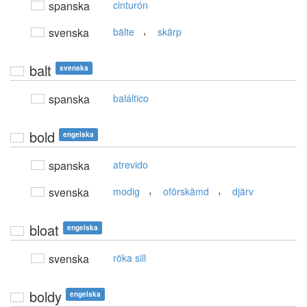
spanska
cinturón
,
svenska
bälte
skärp
balt
svenska
spanska
baláltico
bold
engelska
spanska
atrevido
,
,
svenska
modig
oförskämd
djärv
bloat
engelska
svenska
röka sill
boldy
engelska