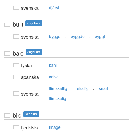
svenska
djärvt
built
engelska
,
,
svenska
byggd
byggde
byggt
bald
engelska
tyska
kahl
spanska
calvo
,
,
,
flintskallig
skallig
snart
svenska
flintskalig
bild
svenska
tjeckiska
image