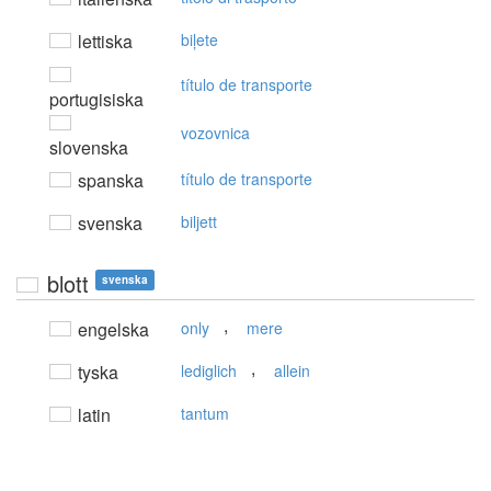
lettiska
biļete
título de transporte
portugisiska
vozovnica
slovenska
spanska
título de transporte
svenska
biljett
blott
svenska
,
engelska
only
mere
,
tyska
lediglich
allein
latin
tantum