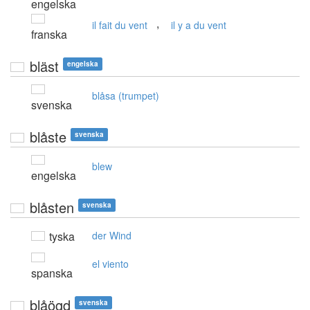
engelska
,
il fait du vent
il y a du vent
franska
bläst
engelska
blåsa (trumpet)
svenska
blåste
svenska
blew
engelska
blåsten
svenska
tyska
der Wind
el viento
spanska
blåögd
svenska