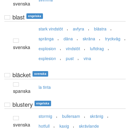
svenska
blast
engelska
,
,
,
stark vindstöt
avfyra
blästra
,
,
,
,
spränga
dåna
skräna
tryckvåg
svenska
,
,
,
explosion
vindstöt
luftdrag
,
,
explesion
pust
vina
bläcket
svenska
la tinta
spanska
blustery
engelska
,
,
,
stormig
bullersam
skränig
svenska
,
,
hotfull
kaxig
skrävlande