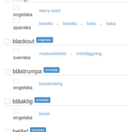
starry-eyed
engelska
,
,
,
bendito
bendita
bobo
boba
spanska
blackout
engelska
,
medvetslöshet
mörkläggning
svenska
blåstrumpa
svenska
bluestocking
engelska
blåaktig
svenska
bluish
engelska
beläst
svenska