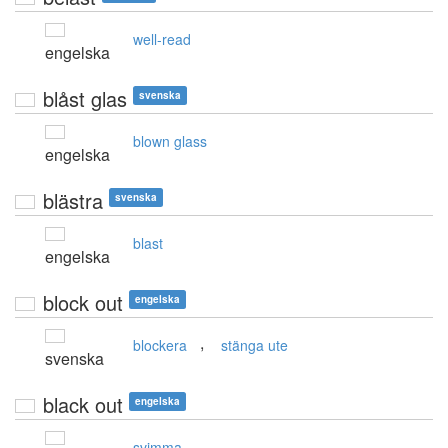
well-read
engelska
blåst glas
svenska
blown glass
engelska
blästra
svenska
blast
engelska
block out
engelska
,
blockera
stänga ute
svenska
black out
engelska
svimma