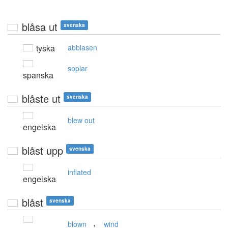
blåsa ut
svenska
tyska
abblasen
soplar
spanska
blåste ut
svenska
blew out
engelska
blåst upp
svenska
inflated
engelska
blåst
svenska
,
blown
wind