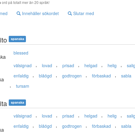
a
ord på totalt mer än 20 språk!
 med
Innehåller sökordet
Slutar med
ito
spanska
blessed
ska
,
,
,
,
,
välsignad
lovad
prisad
helgad
helig
sali
,
,
,
,
enfaldig
blåögd
godtrogen
förbaskad
sabla
ka
,
tursam
ita
spanska
,
,
,
,
,
välsignad
lovad
prisad
helgad
helig
sali
,
,
,
,
enfaldig
blåögd
godtrogen
förbaskad
sabla
ka