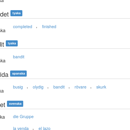
ka
det
tyska
,
completed
finished
ska
it
tyska
bandit
ska
ida
spanska
,
,
,
,
busig
olydig
bandit
rövare
skurk
ka
et
svenska
ska
die Gruppe
,
la venda
el lazo