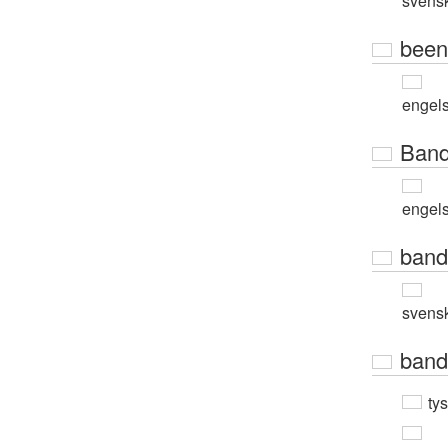
svens
been
engel
Band
engel
band
svens
band
ty