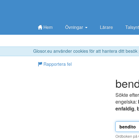
Hem
Övningar
Lärare
Talsyn
Glosor.eu använder cookies för att hantera ditt besök
Rapportera fel
bend
Sökte efte
engelska:
enfaldig
,
Ordboken på G