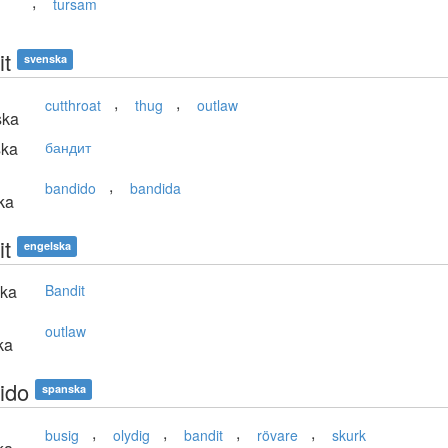
,
tursam
it
svenska
,
,
cutthroat
thug
outlaw
ska
ska
бандит
,
bandido
bandida
ka
it
engelska
ska
Bandit
outlaw
ka
ido
spanska
,
,
,
,
busig
olydig
bandit
rövare
skurk