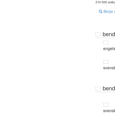
210 000 unik
Börjar
bend
engel
svens
bend
svens