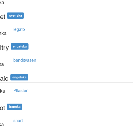
ka
et
svenska
legato
nska
itry
engelska
banditväsen
ka
aid
engelska
ska
Pflaster
ot
franska
snart
ka