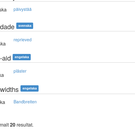
ska
päivystää
dade
svenska
reprieved
ska
-aid
engelska
plåster
ka
widths
engelska
ska
Bandbreiten
imalt
20
resultat.