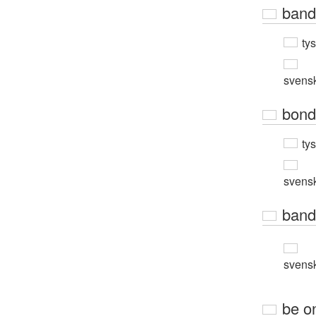
band
ty
svens
bond
ty
svens
band
svens
be o