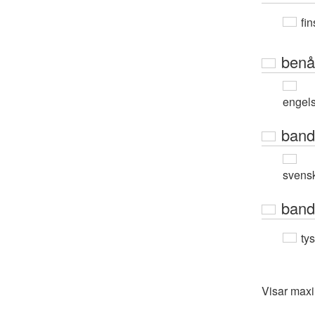
fin
benå
engel
band
svens
band
ty
Visar max