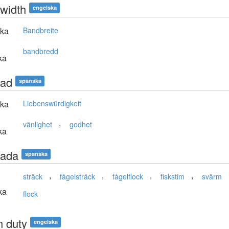
width
engelska
ska
Bandbreite
bandbredd
ka
ad
spanska
ska
Liebenswürdigkeit
,
vänlighet
godhet
ka
ada
spanska
,
,
,
,
sträck
fågelsträck
fågelflock
fiskstim
svärm
ka
flock
n duty
engelska