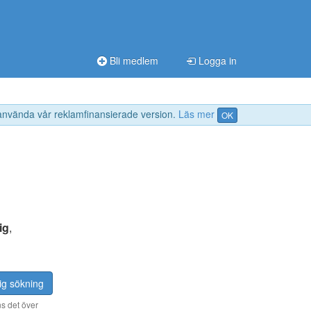
Bli medlem
Logga in
 använda vår reklamfinansierade version.
Läs mer
OK
ig
,
ig sökning
s det över