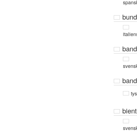
spans
bund
italie
band
svens
band
ty
bient
svens