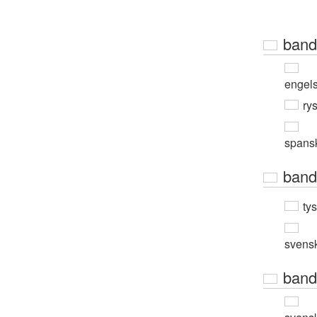
band
engel
ry
spans
band
ty
svens
band