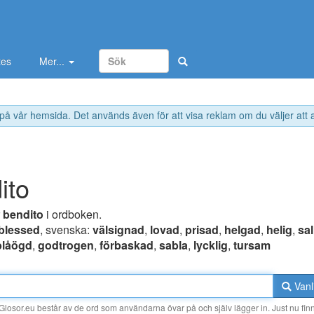
tes
Mer...
 på vår hemsida. Det används även för att visa reklam om du väljer att
ito
r
bendito
i ordboken.
blessed
, svenska:
välsignad
,
lovad
,
prisad
,
helgad
,
helig
,
sal
blåögd
,
godtrogen
,
förbaskad
,
sabla
,
lycklig
,
tursam
Vanl
losor.eu består av de ord som användarna övar på och själv lägger in. Just nu finn