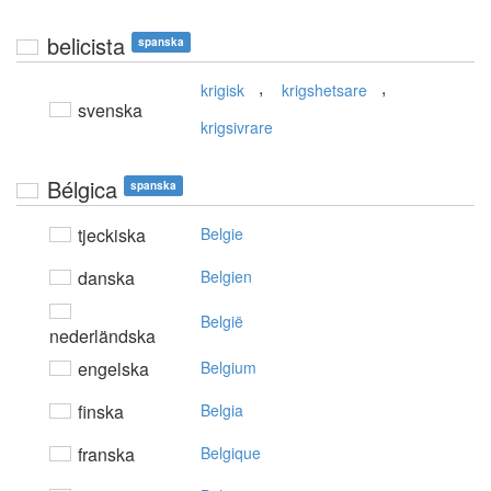
belicista
spanska
,
,
krigisk
krigshetsare
svenska
krigsivrare
Bélgica
spanska
tjeckiska
Belgie
danska
Belgien
België
nederländska
engelska
Belgium
finska
Belgia
franska
Belgique