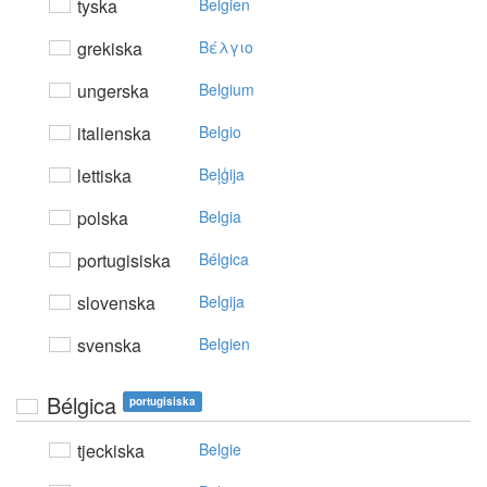
tyska
Belgien
grekiska
Bέλγιo
ungerska
Belgium
italienska
Belgio
lettiska
Beļģija
polska
Belgia
portugisiska
Bélgica
slovenska
Belgija
svenska
Belgien
Bélgica
portugisiska
tjeckiska
Belgie