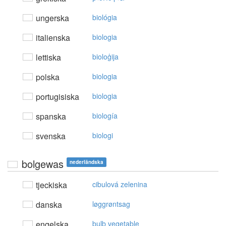
ungerska
biológia
italienska
biologia
lettiska
bioloģija
polska
biologia
portugisiska
biologia
spanska
biología
svenska
biologi
bolgewas
nederländska
tjeckiska
cibulová zelenina
danska
løggrøntsag
engelska
bulb vegetable