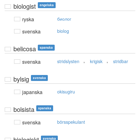
biologist
engelska
ryska
биолог
svenska
biolog
belicosa
spanska
,
,
svenska
stridslysten
krigisk
stridbar
bylsig
svenska
japanska
okisugiru
bolsista
spanska
svenska
börsspekulant
biologiskt
svenska