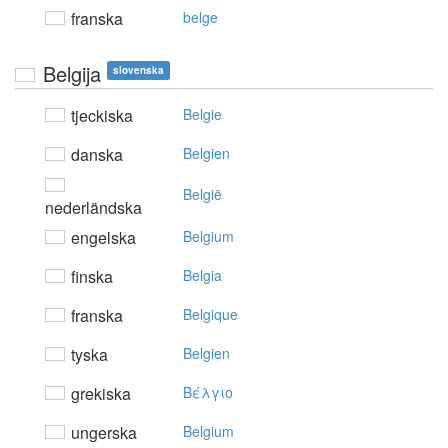
franska
belge
Belgija
slovenska
tjeckiska
Belgie
danska
Belgien
België
nederländska
engelska
Belgium
finska
Belgia
franska
Belgique
tyska
Belgien
grekiska
Bέλγιo
ungerska
Belgium