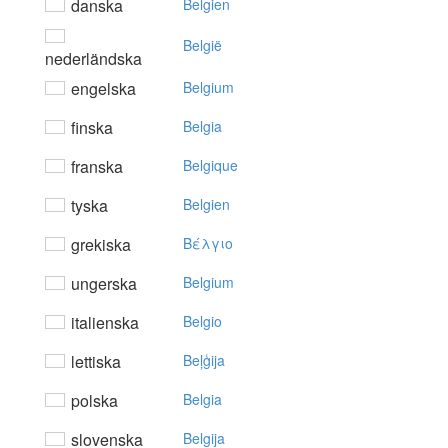
danska
Belgien
België
nederländska
engelska
Belgium
finska
Belgia
franska
Belgique
tyska
Belgien
grekiska
Bέλγιo
ungerska
Belgium
italienska
Belgio
lettiska
Beļģija
polska
Belgia
slovenska
Belgija