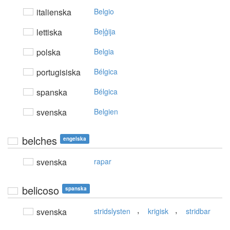
italienska
Belgio
lettiska
Beļģija
polska
Belgia
portugisiska
Bélgica
spanska
Bélgica
svenska
Belgien
belches
engelska
svenska
rapar
belicoso
spanska
,
,
svenska
stridslysten
krigisk
stridbar