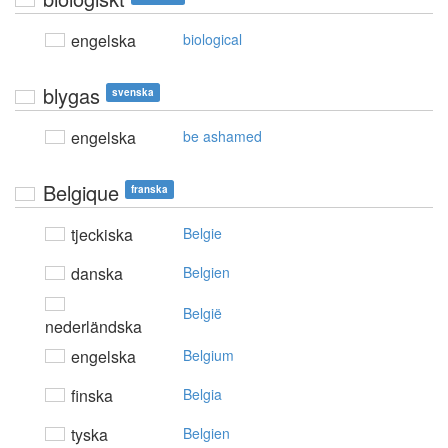
engelska
biological
blygas
svenska
engelska
be ashamed
Belgique
franska
tjeckiska
Belgie
danska
Belgien
België
nederländska
engelska
Belgium
finska
Belgia
tyska
Belgien