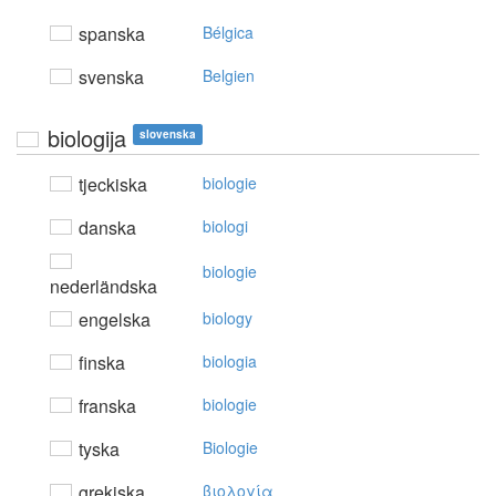
spanska
Bélgica
svenska
Belgien
biologija
slovenska
tjeckiska
biologie
danska
biologi
biologie
nederländska
engelska
biology
finska
biologia
franska
biologie
tyska
Biologie
grekiska
βιoλoγία