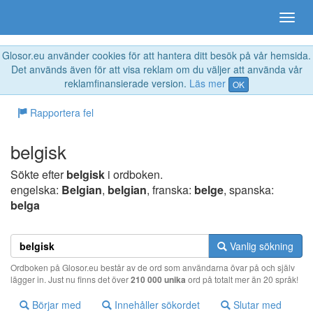
Glosor.eu använder cookies för att hantera ditt besök på vår hemsida.
Det används även för att visa reklam om du väljer att använda vår
reklamfinansierade version.
Läs mer
OK
Rapportera fel
belgisk
Sökte efter
belgisk
i ordboken.
engelska:
Belgian
,
belgian
, franska:
belge
, spanska:
belga
Vanlig sökning
Ordboken på Glosor.eu består av de ord som användarna övar på och själv
lägger in. Just nu finns det över
210 000 unika
ord på totalt mer än 20 språk!
Börjar med
Innehåller sökordet
Slutar med