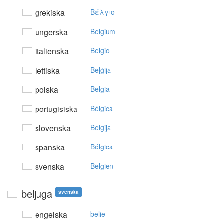
grekiska
Bέλγιo
ungerska
Belgium
italienska
Belgio
lettiska
Beļģija
polska
Belgia
portugisiska
Bélgica
slovenska
Belgija
spanska
Bélgica
svenska
Belgien
beljuga
svenska
engelska
belie