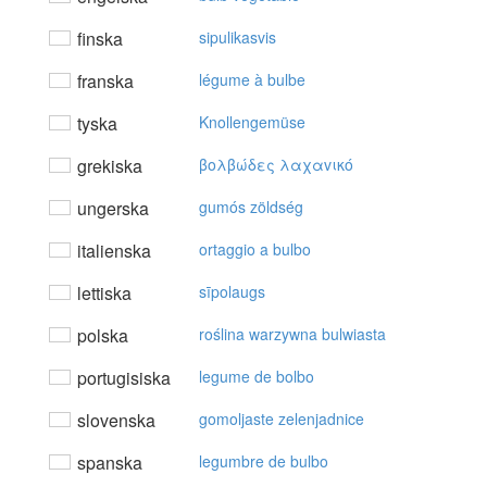
finska
sipulikasvis
franska
légume à bulbe
tyska
Knollengemüse
grekiska
βoλβώδες λαχαvικό
ungerska
gumós zöldség
italienska
ortaggio a bulbo
lettiska
sīpolaugs
polska
roślina warzywna bulwiasta
portugisiska
legume de bolbo
slovenska
gomoljaste zelenjadnice
spanska
legumbre de bulbo