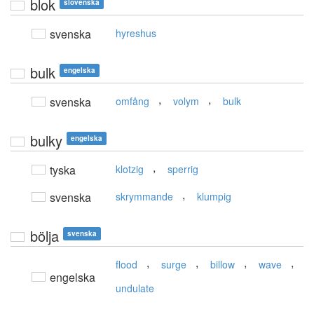
blok
slovenska
svenska
hyreshus
bulk
engelska
,
,
svenska
omfång
volym
bulk
bulky
engelska
,
tyska
klotzig
sperrig
,
svenska
skrymmande
klumpig
bölja
svenska
,
,
,
,
flood
surge
billow
wave
engelska
undulate