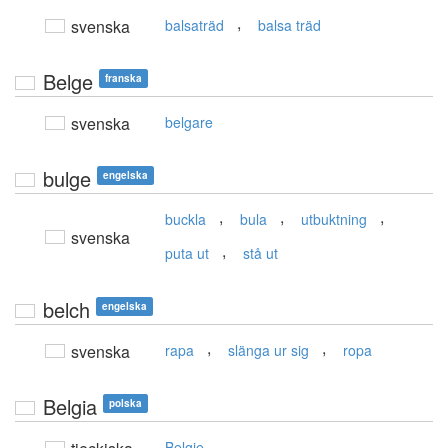
,
svenska
balsaträd
balsa träd
Belge
franska
svenska
belgare
bulge
engelska
,
,
,
buckla
bula
utbuktning
svenska
,
puta ut
stå ut
belch
engelska
,
,
svenska
rapa
slänga ur sig
ropa
Belgia
polska
Belgie