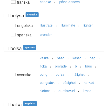
,
franska
annexe
pièce annexe
belysa
svenska
,
,
engelska
illustrate
illuminate
lighten
spanska
prender
bolsa
spanska
,
,
,
,
väska
påse
kasse
bag
,
,
,
,
ficka
område
ö
börs
,
,
,
svenska
pung
bursa
hålighet
,
,
,
pungsäck
påsighet
korkad
,
,
slöfock
dumhuvud
krake
balsa
engelska