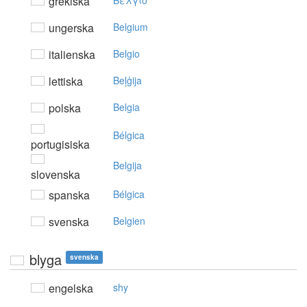
grekiska
Bέλγιo
ungerska
Belgium
italienska
Belgio
lettiska
Beļģija
polska
Belgia
Bélgica
portugisiska
Belgija
slovenska
spanska
Bélgica
svenska
Belgien
blyga
svenska
engelska
shy