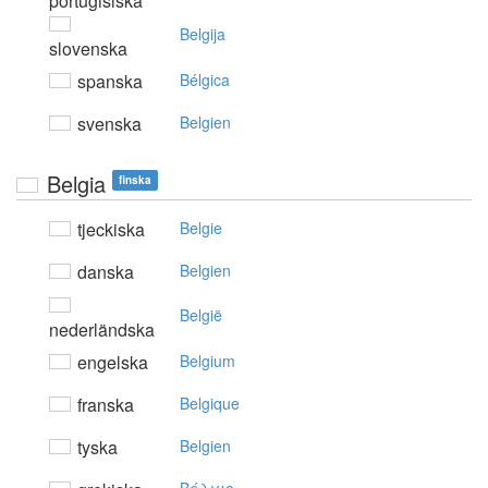
portugisiska
Belgija
slovenska
spanska
Bélgica
svenska
Belgien
Belgia
finska
tjeckiska
Belgie
danska
Belgien
België
nederländska
engelska
Belgium
franska
Belgique
tyska
Belgien