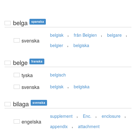
belga
spanska
,
,
,
belgisk
från Belgien
belgare
svenska
,
belgier
belgiska
belge
franska
tyska
belgisch
,
svenska
belgisk
belgiska
bilaga
svenska
,
,
,
supplement
Enc.
enclosure
engelska
,
appendix
attachment