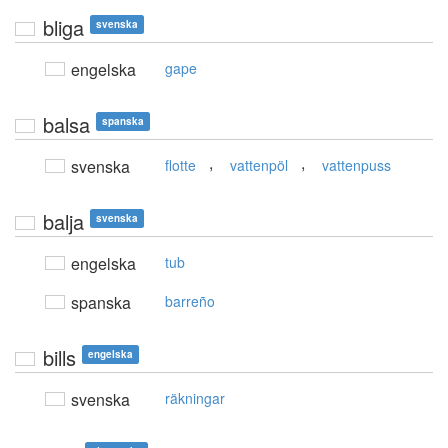
bliga
svenska
engelska
gape
balsa
spanska
,
,
svenska
flotte
vattenpöl
vattenpuss
balja
svenska
engelska
tub
spanska
barreño
bills
engelska
svenska
räkningar