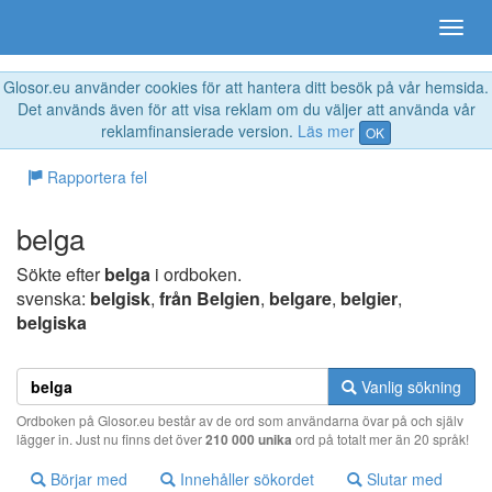
Glosor.eu använder cookies för att hantera ditt besök på vår hemsida.
Det används även för att visa reklam om du väljer att använda vår
reklamfinansierade version.
Läs mer
OK
Rapportera fel
belga
Sökte efter
belga
i ordboken.
svenska:
belgisk
,
från Belgien
,
belgare
,
belgier
,
belgiska
Vanlig sökning
Ordboken på Glosor.eu består av de ord som användarna övar på och själv
lägger in. Just nu finns det över
210 000 unika
ord på totalt mer än 20 språk!
Börjar med
Innehåller sökordet
Slutar med