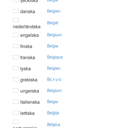
tjeckiska
danska
Belgien
België
nederländska
engelska
Belgium
finska
Belgia
franska
Belgique
tyska
Belgien
grekiska
Bέλγιo
ungerska
Belgium
italienska
Belgio
lettiska
Beļģija
Bélgica