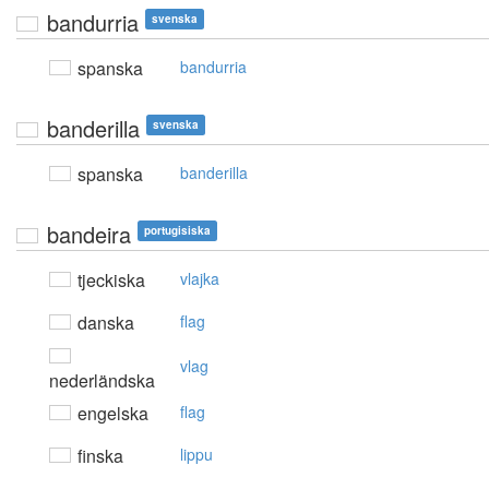
bandurria
svenska
spanska
bandurria
banderilla
svenska
spanska
banderilla
bandeira
portugisiska
tjeckiska
vlajka
danska
flag
vlag
nederländska
engelska
flag
finska
lippu