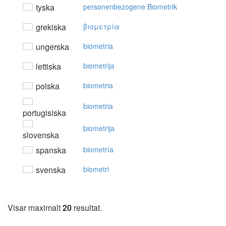
tyska
personenbezogene Biometrik
grekiska
βιoμετρία
ungerska
biometria
lettiska
biometrija
polska
biometria
biometria
portugisiska
biometrija
slovenska
spanska
biometría
svenska
biometri
Visar maximalt
20
resultat.