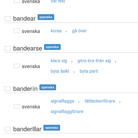
svenska
våt fest
bandear
spanska
,
svenska
korsa
gå över
bandearse
spanska
,
,
klara sig
göra bra ifrån sig
svenska
,
byta åsikt
byta parti
banderín
spanska
,
,
signalflagga
fältteckenförare
svenska
signalflaggförare
banderillar
spanska