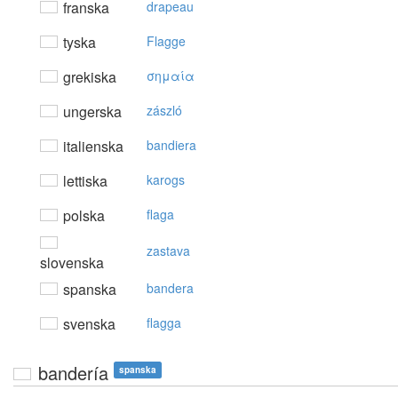
franska
drapeau
tyska
Flagge
grekiska
σημαία
ungerska
zászló
italienska
bandiera
lettiska
karogs
polska
flaga
zastava
slovenska
spanska
bandera
svenska
flagga
bandería
spanska