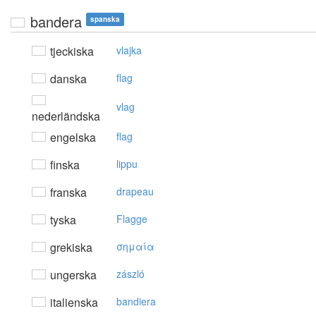
bandera
spanska
tjeckiska
vlajka
danska
flag
vlag
nederländska
engelska
flag
finska
lippu
franska
drapeau
tyska
Flagge
grekiska
σημαία
ungerska
zászló
italienska
bandiera