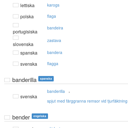
lettiska
karogs
polska
flaga
bandeira
portugisiska
zastava
slovenska
spanska
bandera
svenska
flagga
banderilla
spanska
,
banderilla
svenska
spjut med färggranna remsor vid tjurfäktning
bender
engelska