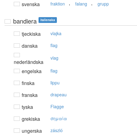
,
,
svenska
fraktion
falang
grupp
bandiera
italienska
tjeckiska
vlajka
danska
flag
vlag
nederländska
engelska
flag
finska
lippu
franska
drapeau
tyska
Flagge
grekiska
σημαία
ungerska
zászló