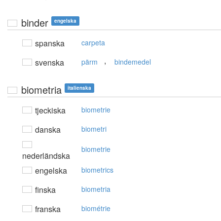
binder
engelska
spanska
carpeta
,
svenska
pärm
bindemedel
biometria
italienska
tjeckiska
biometrie
danska
biometri
biometrie
nederländska
engelska
biometrics
finska
biometria
franska
biométrie