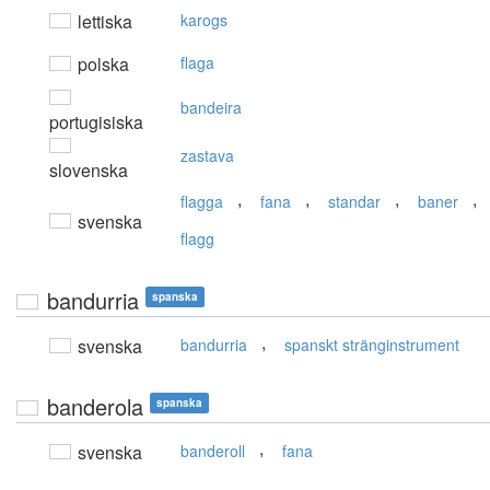
lettiska
karogs
polska
flaga
bandeira
portugisiska
zastava
slovenska
,
,
,
,
flagga
fana
standar
baner
svenska
flagg
bandurria
spanska
,
svenska
bandurria
spanskt stränginstrument
banderola
spanska
,
svenska
banderoll
fana