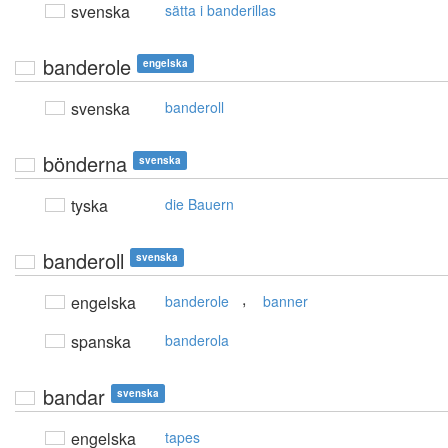
svenska
sätta i banderillas
banderole
engelska
svenska
banderoll
bönderna
svenska
tyska
die Bauern
banderoll
svenska
,
engelska
banderole
banner
spanska
banderola
bandar
svenska
engelska
tapes