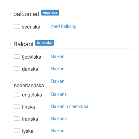
balconied
engelska
svenska
med balkong
Balcani
italienska
tjeckiska
Balkán
danska
Balkan
Balkan
nederländska
engelska
Balkans
finska
Balkanin niemimaa
franska
Balkans
tyska
Balkan