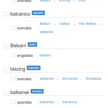
svenska
balsam
lindring
tröst
balcánico
spanska
,
,
,
Balkan-
balkan-
från Balkan
svenska
balkansk
Balsam
tyska
engelska
balsam
blazing
engelska
,
,
svenska
strålande
brinnande
förbaskad
balkansk
svenska
,
spanska
balcánico
balcánica