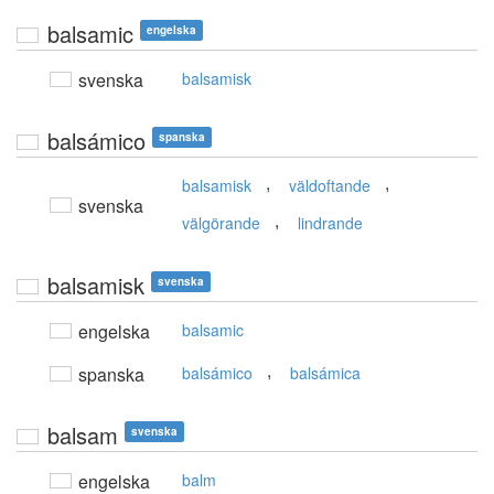
balsamic
engelska
svenska
balsamisk
balsámico
spanska
,
,
balsamisk
väldoftande
svenska
,
välgörande
lindrande
balsamisk
svenska
engelska
balsamic
,
spanska
balsámico
balsámica
balsam
svenska
engelska
balm