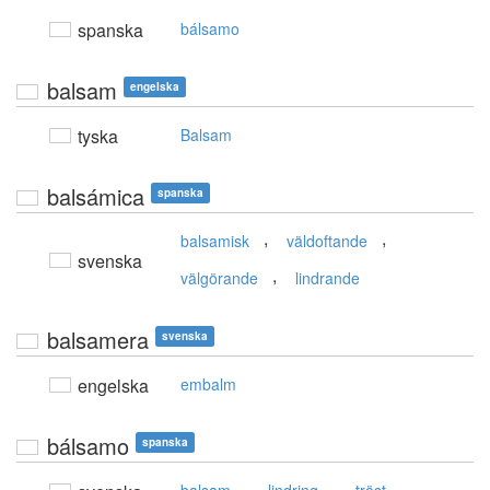
spanska
bálsamo
balsam
engelska
tyska
Balsam
balsámica
spanska
,
,
balsamisk
väldoftande
svenska
,
välgörande
lindrande
balsamera
svenska
engelska
embalm
bálsamo
spanska
,
,