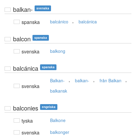
balkan-
svenska
,
spanska
balcánico
balcánica
balcon
spanska
svenska
balkong
balcánica
spanska
,
,
,
Balkan-
balkan-
från Balkan
svenska
balkansk
balconies
engelska
tyska
Balkone
svenska
balkonger