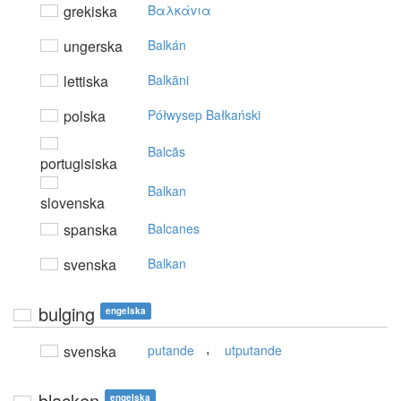
grekiska
Bαλκάvια
ungerska
Balkán
lettiska
Balkāni
polska
Półwysep Bałkański
Balcãs
portugisiska
Balkan
slovenska
spanska
Balcanes
svenska
Balkan
bulging
engelska
,
svenska
putande
utputande
blacken
engelska