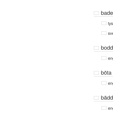
bade
ty
sv
bodd
en
böta
en
bädd
en