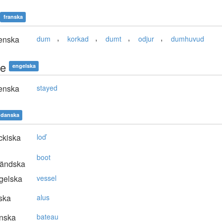
franska
,
,
,
,
enska
dum
korkad
dumt
odjur
dumhuvud
e
engelska
enska
stayed
danska
ckiska
loď
boot
ländska
gelska
vessel
ska
alus
nska
bateau