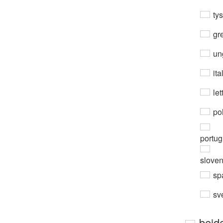
ty
gre
un
ita
let
po
portug
slove
sp
sv
beid