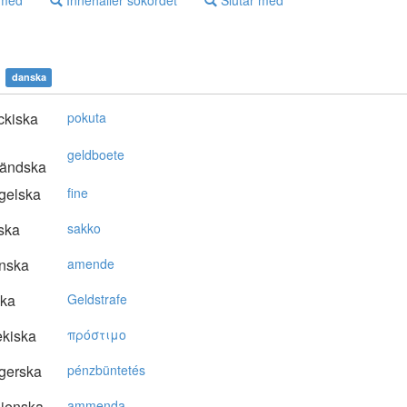
 med
Innehåller sökordet
Slutar med
danska
ckiska
pokuta
geldboete
ländska
gelska
fine
ska
sakko
nska
amende
ska
Geldstrafe
kiska
πρόστιμo
gerska
pénzbüntetés
lienska
ammenda