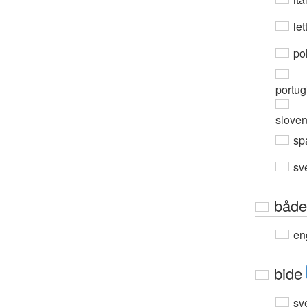
let
po
portug
slove
sp
sv
både
en
bide
sv