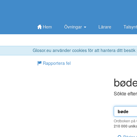
Hem
Övningar
Lärare
Talsyn
Glosor.eu använder cookies för att hantera ditt besök
Rapportera fel
bød
Sökte efte
Ordboken på G
210 000 unik