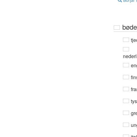
Börjar
bøde
tje
neder
en
fin
fra
ty
gre
un
ita