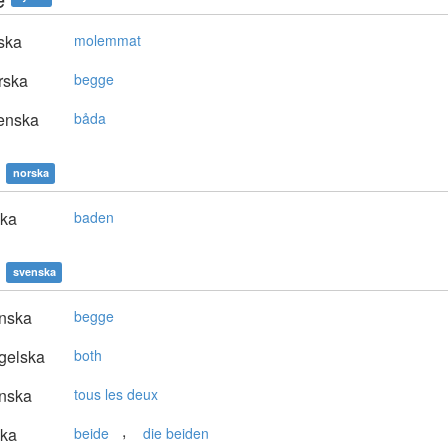
ska
molemmat
rska
begge
enska
båda
norska
ska
baden
svenska
nska
begge
gelska
both
nska
tous les deux
,
ska
beide
die beiden