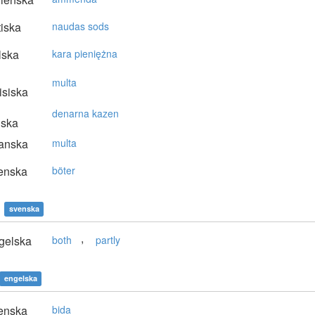
tiska
naudas sods
lska
kara pieniężna
multa
isiska
denarna kazen
nska
anska
multa
enska
böter
svenska
,
gelska
both
partly
engelska
enska
bida