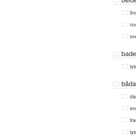
fin
no
sv
bade
ty
båda
da
en
fra
ty