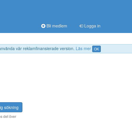
Bli medlem
Logga in
 använda vår reklamfinansierade version.
Läs mer
OK
ig sökning
s det över