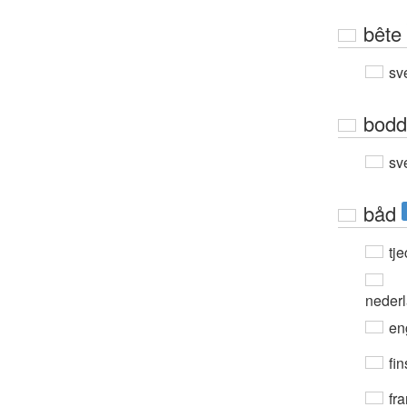
bête
sv
bodd
sv
båd
tje
neder
en
fin
fra