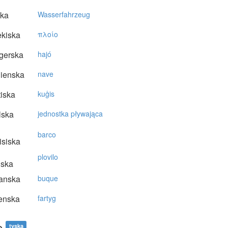
ska
Wasserfahrzeug
kiska
πλoίo
gerska
hajó
lienska
nave
tiska
kuģis
lska
jednostka pływająca
barco
isiska
plovilo
nska
anska
buque
enska
fartyg
e
tyska