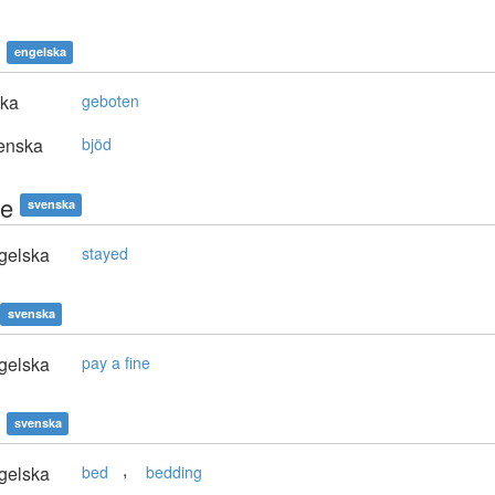
engelska
ska
geboten
enska
bjöd
e
svenska
gelska
stayed
svenska
gelska
pay a fine
svenska
,
gelska
bed
bedding