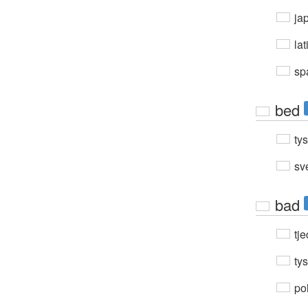
ja
lat
sp
bed
ty
sv
bad
tje
ty
po