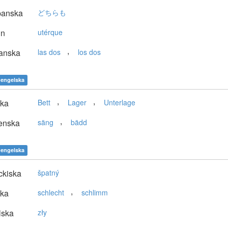
panska
どちらも
in
utérque
,
anska
las dos
los dos
engelska
,
,
ska
Bett
Lager
Unterlage
,
enska
säng
bädd
engelska
ckiska
špatný
,
ska
schlecht
schlimm
lska
zły