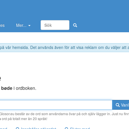
tes
Mer...
 på vår hemsida. Det används även för att visa reklam om du väljer att
e
r
bøde
i ordboken.
Vanl
losor.eu består av de ord som användarna övar på och själv lägger in. Just nu finn
a
ord på totalt mer än 20 språk!