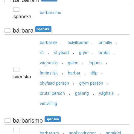
barbarismo
spanska
bárbara
spanska
,
,
,
barbarisk
ocivilicerad
primitiv
,
,
,
,
rå
ohyfsad
grym
brutal
,
,
,
våghalsig
galen
toppen
,
,
,
fantastisk
barbar
tölp
svenska
,
,
ohyfsad person
grym person
,
,
,
brutal person
galning
våghals
vettvilling
barbarismo
spanska
,
,
barbarism
språkvidrighet
språkfel