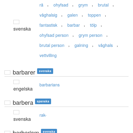
,
,
,
,
rå
ohyfsad
grym
brutal
,
,
,
våghalsig
galen
toppen
,
,
,
fantastisk
barbar
tölp
svenska
,
,
ohyfsad person
grym person
,
,
,
brutal person
galning
våghals
vettvilling
barbarer
svenska
barbarians
engelska
barbera
spanska
rak-
svenska
barbarism
svenska