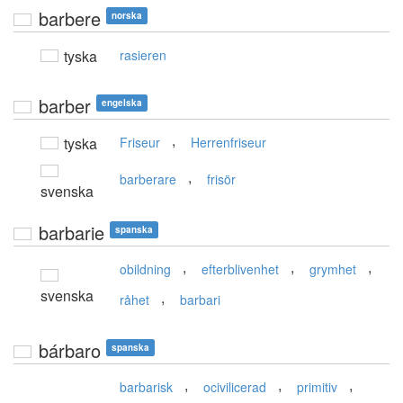
barbere
norska
tyska
rasieren
barber
engelska
,
tyska
Friseur
Herrenfriseur
,
barberare
frisör
svenska
barbarie
spanska
,
,
,
obildning
efterblivenhet
grymhet
svenska
,
råhet
barbari
bárbaro
spanska
,
,
,
barbarisk
ocivilicerad
primitiv