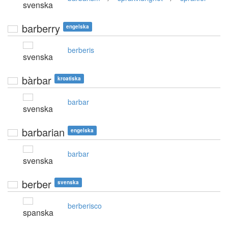
svenska
barberry
engelska
berberis
svenska
bàrbar
kroatiska
barbar
svenska
barbarian
engelska
barbar
svenska
berber
svenska
berberisco
spanska