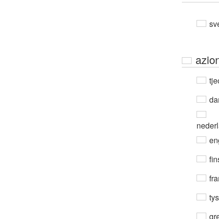
sv
azio
tje
da
neder
en
fin
fra
ty
gre