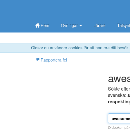
Hem
Övningar
Lärare
Talsyn
Glosor.eu använder cookies för att hantera ditt besök
Rapportera fel
awe
Sökte efte
svenska:
s
respektin
Ordboken på G