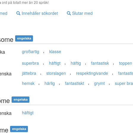
a
ord på totalt mer än 20 språk!
 med
Innehåller sökordet
Slutar med
some
engelska
,
ska
großartig
klasse
,
,
,
,
superbra
häftigt
häftig
fantastisk
toppen
,
,
,
enska
jättebra
storslagen
respektingivande
fantasti
,
,
,
,
hemsk
härlig
fantastiskt
grymt
super bra
ome
engelska
enska
häftigt
ume
engelska