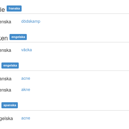
ie
franska
enska
dödskamp
ken
engelska
enska
väcka
engelska
anska
acne
enska
akne
spanska
gelska
acne