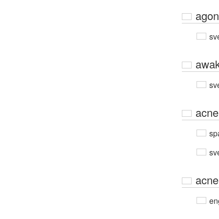
agon
sv
awa
sv
acne
sp
sv
acne
en