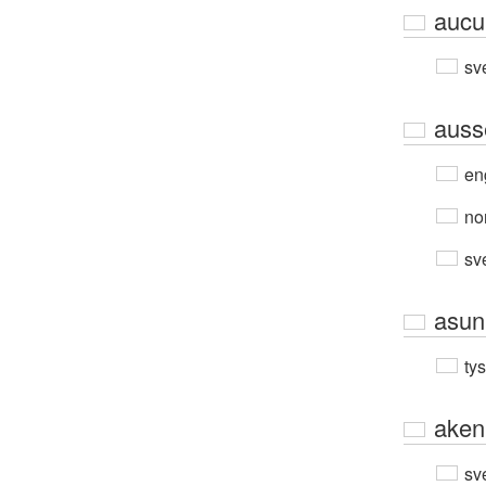
aucu
sv
auss
en
no
sv
asun
ty
aken
sv