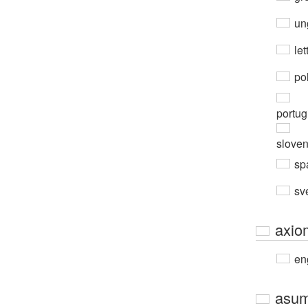
un
let
po
portug
slove
sp
sv
axio
en
asu