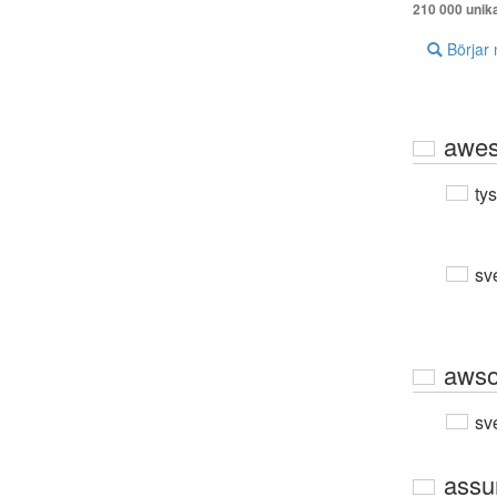
210 000 unik
Börjar
awe
ty
sv
aws
sv
ass