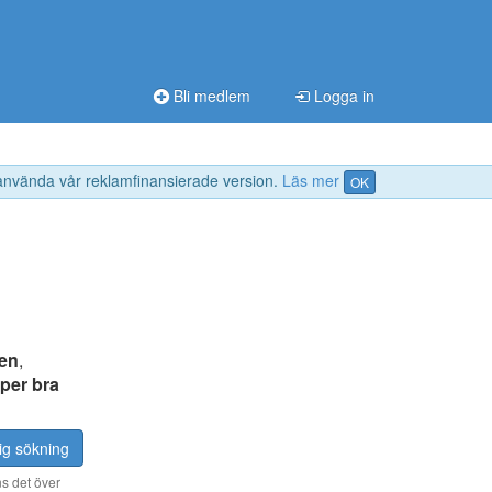
Bli medlem
Logga in
 använda vår reklamfinansierade version.
Läs mer
OK
gen
,
per bra
ig sökning
s det över