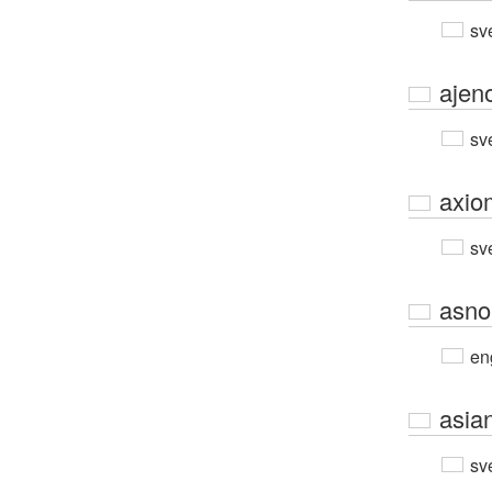
sv
ajen
sv
axio
sv
asno
en
asia
sv