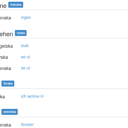
ne
franska
enska
ingen
ehen
tyska
gelska
look
rska
se ut
enska
se ut
finska
ska
ich wohne in
estniska
enska
fönster