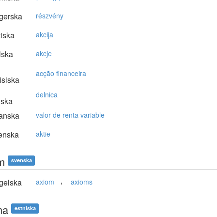
gerska
részvény
tiska
akcija
lska
akcje
acção financeira
isiska
delnica
nska
anska
valor de renta variable
enska
aktie
m
svenska
,
gelska
axiom
axioms
ma
estniska