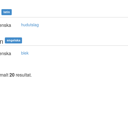
latin
enska
hudutslag
n
engelska
enska
blek
imalt
20
resultat.