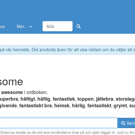
tes
Mer...
 på vår hemsida. Det används även för att visa reklam om du väljer att
some
r
awesome
i ordboken.
uperbra
,
häftigt
,
häftig
,
fantastisk
,
toppen
,
jättebra
,
storsla
givande
,
fantastiskt bra
,
hemsk
,
härlig
,
fantastiskt
,
grymt
,
su
Vanl
losor.eu består av de ord som användarna övar på och själv lägger in. Just nu finn