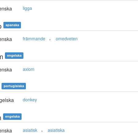
enska
ligga
o
spanska
,
enska
främmande
omedveten
m
engelska
enska
axiom
portugisiska
gelska
donkey
n
engelska
,
enska
asiatisk
asiatiska