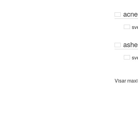
acne
sv
ashe
sv
Visar max