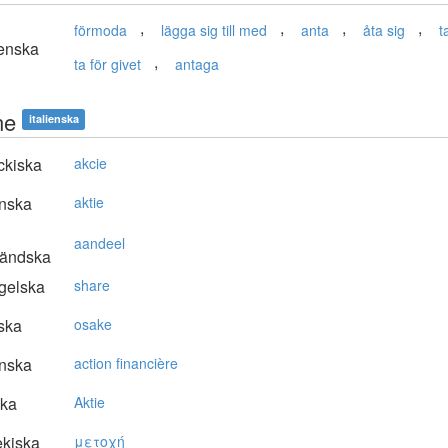
,
,
,
,
förmoda
lägga sig till med
anta
åta sig
t
enska
,
ta för givet
antaga
ne
italienska
ckiska
akcie
nska
aktie
aandeel
ländska
gelska
share
ska
osake
nska
action financière
ska
Aktie
kiska
μετoχή