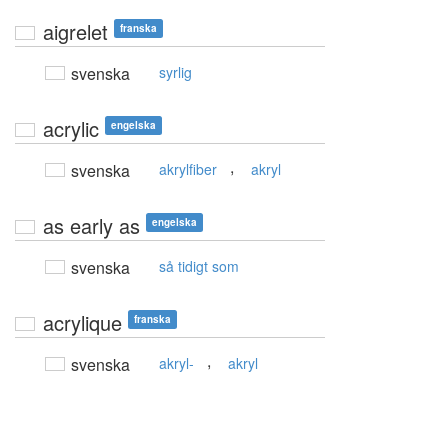
aigrelet
franska
svenska
syrlig
acrylic
engelska
,
svenska
akrylfiber
akryl
as early as
engelska
svenska
så tidigt som
acrylique
franska
,
svenska
akryl-
akryl