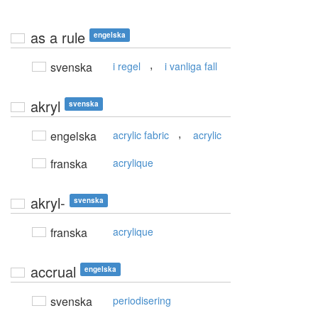
as a rule
engelska
,
svenska
i regel
i vanliga fall
akryl
svenska
,
engelska
acrylic fabric
acrylic
franska
acrylique
akryl-
svenska
franska
acrylique
accrual
engelska
svenska
periodisering