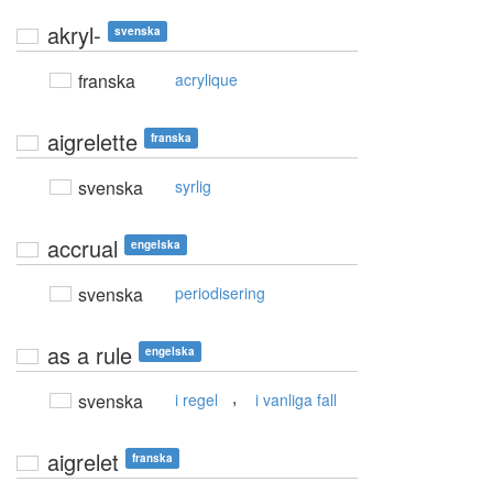
akryl-
svenska
franska
acrylique
aigrelette
franska
svenska
syrlig
accrual
engelska
svenska
periodisering
as a rule
engelska
,
svenska
i regel
i vanliga fall
aigrelet
franska