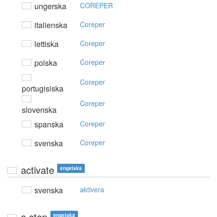
ungerska
COREPER
italienska
Coreper
lettiska
Coreper
polska
Coreper
Coreper
portugisiska
Coreper
slovenska
spanska
Coreper
svenska
Coreper
activate
engelska
svenska
aktivera
a stop
engelska