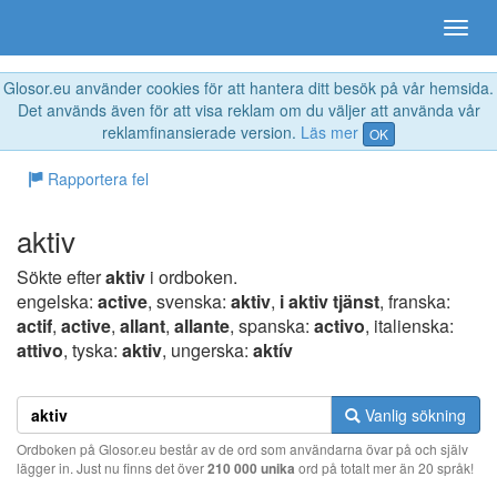
Glosor.eu använder cookies för att hantera ditt besök på vår hemsida.
Det används även för att visa reklam om du väljer att använda vår
reklamfinansierade version.
Läs mer
OK
Rapportera fel
aktiv
Sökte efter
aktiv
i ordboken.
engelska:
active
, svenska:
aktiv
,
i aktiv tjänst
, franska:
actif
,
active
,
allant
,
allante
, spanska:
activo
, italienska:
attivo
, tyska:
aktiv
, ungerska:
aktív
Vanlig sökning
Ordboken på Glosor.eu består av de ord som användarna övar på och själv
lägger in. Just nu finns det över
210 000 unika
ord på totalt mer än 20 språk!