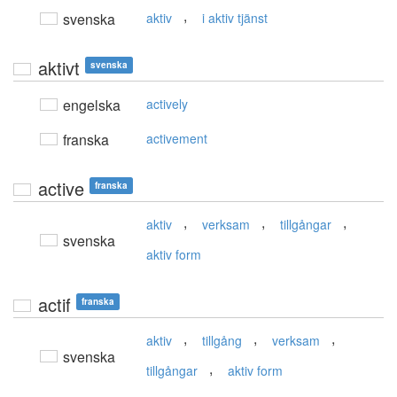
,
svenska
aktiv
i aktiv tjänst
aktivt
svenska
engelska
actively
franska
activement
active
franska
,
,
,
aktiv
verksam
tillgångar
svenska
aktiv form
actif
franska
,
,
,
aktiv
tillgång
verksam
svenska
,
tillgångar
aktiv form