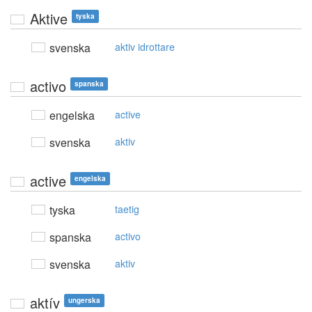
Aktive
tyska
svenska
aktiv idrottare
activo
spanska
engelska
active
svenska
aktiv
active
engelska
tyska
taetig
spanska
activo
svenska
aktiv
aktív
ungerska