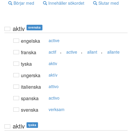
Börjar med
Innehåller sökordet
Slutar med
aktiv
svenska
engelska
active
,
,
,
franska
actif
active
allant
allante
tyska
aktiv
ungerska
aktív
italienska
attivo
spanska
activo
svenska
verksam
aktiv
tyska