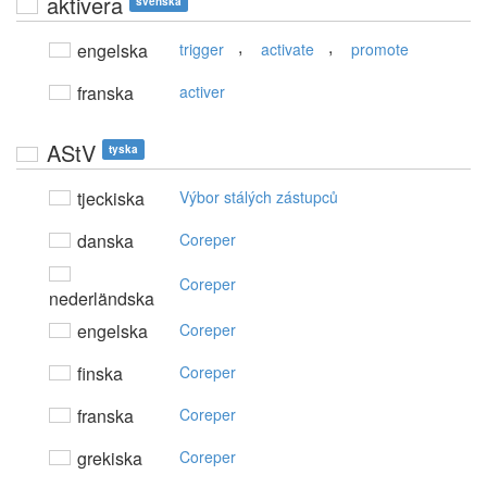
aktivera
svenska
,
,
engelska
trigger
activate
promote
franska
activer
AStV
tyska
tjeckiska
Výbor stálých zástupců
danska
Coreper
Coreper
nederländska
engelska
Coreper
finska
Coreper
franska
Coreper
grekiska
Coreper