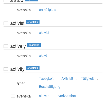
svenska
en hållplats
activist
engelska
svenska
aktivist
actively
engelska
svenska
aktivt
activity
engelska
,
,
,
Taetigkeit
Aktivität
Tätigkeit
tyska
Beschäftigung
,
svenska
aktivitet
verksamhet