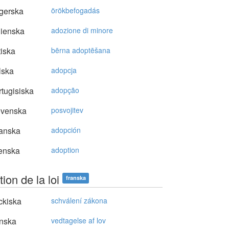
gerska
örökbefogadás
lienska
adozione di minore
tiska
bērna adoptēšana
lska
adopcja
tugisiska
adopção
ovenska
posvojitev
anska
adopción
enska
adoption
ion de la loi
franska
ckiska
schválení zákona
nska
vedtagelse af lov