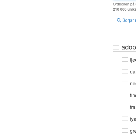
Ordboken på G
210 000 unik
Börjar
adopt
tje
da
ne
fin
fra
ty
gre