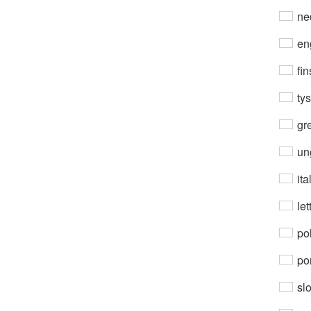
ne
en
fin
ty
gre
un
ita
let
po
por
sl