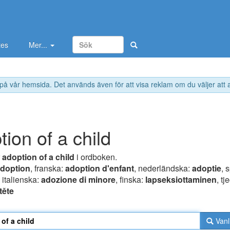
tes
Mer...
 på vår hemsida. Det används även för att visa reklam om du väljer att
tion of a child
r
adoption of a child
i ordboken.
doption
, franska:
adoption d'enfant
, nederländska:
adoptie
, 
, italienska:
adozione di minore
, finska:
lapseksiottaminen
, tj
těte
Vanl