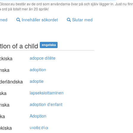
losor.eu består av de ord som användarna övar på och själv lägger in. Just nu finn
a
ord på totalt mer än 20 språk!
 med
Innehåller sökordet
Slutar med
ion of a child
engelska
ckiska
adopce dítěte
nska
adoption
derländska
adoptie
ska
lapseksiottaminen
nska
adoption d'enfant
ska
Adoption
kiska
υιoθεσία