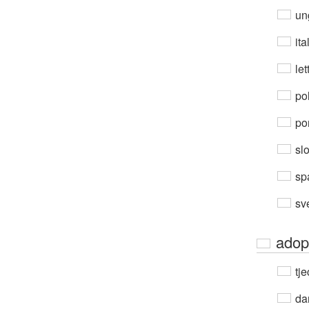
un
ita
let
po
por
sl
sp
sv
adopt
tje
da