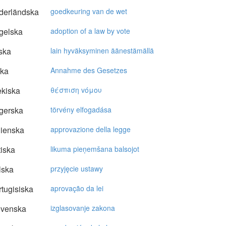
derländska
goedkeuring van de wet
gelska
adoption of a law by vote
ska
lain hyväksyminen äänestämällä
ska
Annahme des Gesetzes
kiska
θέσπιση vόμoυ
gerska
törvény elfogadása
lienska
approvazione della legge
tiska
likuma pieņemšana balsojot
lska
przyjęcie ustawy
tugisiska
aprovação da lei
ovenska
izglasovanje zakona