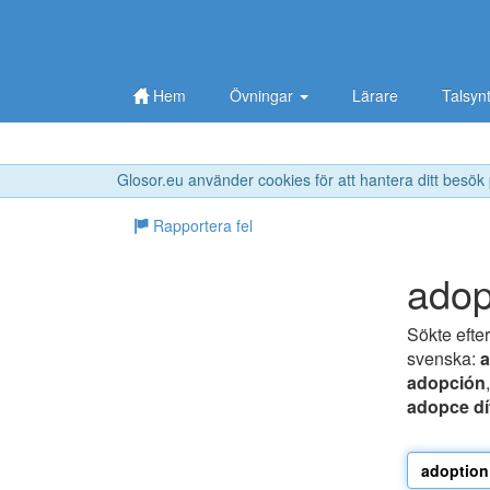
Hem
Övningar
Lärare
Talsyn
Glosor.eu använder cookies för att hantera ditt besök
Rapportera fel
adop
Sökte efte
svenska:
a
adopción
adopce dí