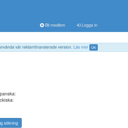
Bli medlem
Logga in
 använda vår reklamfinansierade version.
Läs mer
OK
spanska:
eckiska:
ig sökning