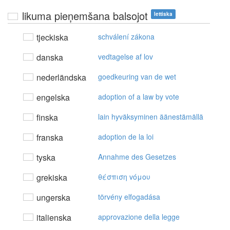
likuma pieņemšana balsojot
lettiska
tjeckiska
schválení zákona
danska
vedtagelse af lov
nederländska
goedkeuring van de wet
engelska
adoption of a law by vote
finska
lain hyväksyminen äänestämällä
franska
adoption de la loi
tyska
Annahme des Gesetzes
grekiska
θέσπιση vόμoυ
ungerska
törvény elfogadása
italienska
approvazione della legge